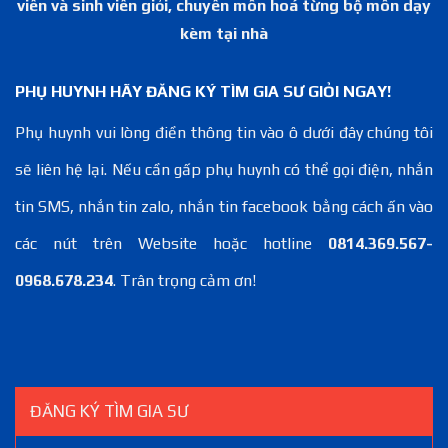
viên và sinh viên giỏi, chuyên môn hoá từng bộ môn dạy
kèm tại nhà
PHỤ HUYNH HÃY ĐĂNG KÝ TÌM GIA SƯ GIỎI NGAY!
Phụ huynh vui lòng điền thông tin vào ô dưới đây chúng tôi
sẽ liên hệ lại. Nếu cần gấp phụ huynh có thể gọi điện, nhắn
tin SMS, nhắn tin zalo, nhắn tin facebook bằng cách ấn vào
các nút trên Website hoặc hotline
0814.369.567-
0968.678.234
. Trân trọng cảm ơn!
ĐĂNG KÝ TÌM GIA SƯ