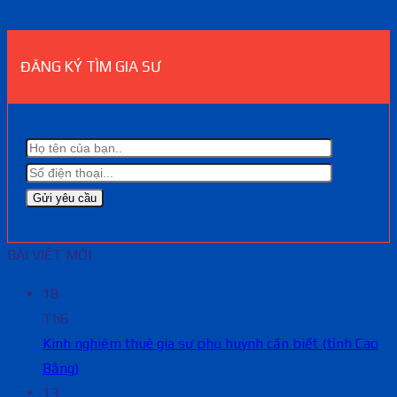
ĐĂNG KÝ TÌM GIA SƯ
BÀI VIẾT MỚI
18
Th6
Kinh nghiệm thuê gia sư phụ huynh cần biết (tỉnh Cao
Bằng)
13