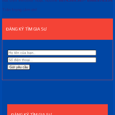
nút trên Website hoặc hotline
0814.369.567- 0968.678.234
.
Trân trọng cảm ơn!
ĐĂNG KÝ TÌM GIA SƯ
ĐĂNG KÝ TÌM GIA SƯ