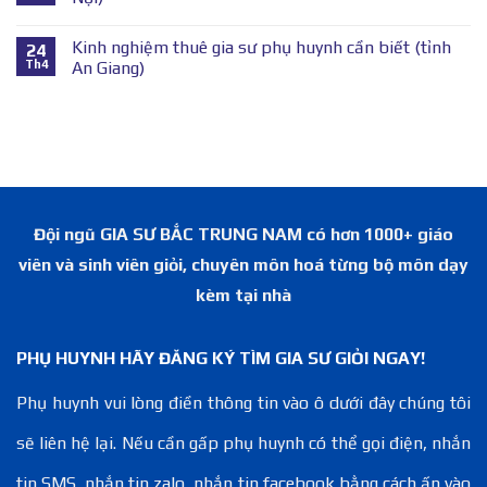
Kinh nghiệm thuê gia sư phụ huynh cần biết (tỉnh
24
Th4
An Giang)
Đội ngũ GIA SƯ BẮC TRUNG NAM có hơn 1000+ giáo
viên và sinh viên giỏi, chuyên môn hoá từng bộ môn dạy
kèm tại nhà
PHỤ HUYNH HÃY ĐĂNG KÝ TÌM GIA SƯ GIỎI NGAY!
Phụ huynh vui lòng điền thông tin vào ô dưới đây chúng tôi
sẽ liên hệ lại. Nếu cần gấp phụ huynh có thể gọi điện, nhắn
tin SMS, nhắn tin zalo, nhắn tin facebook bằng cách ấn vào