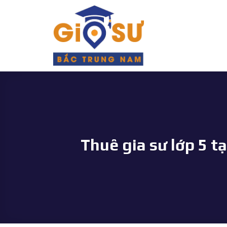
Bỏ
qua
nội
dung
Thuê gia sư lớp 5 t