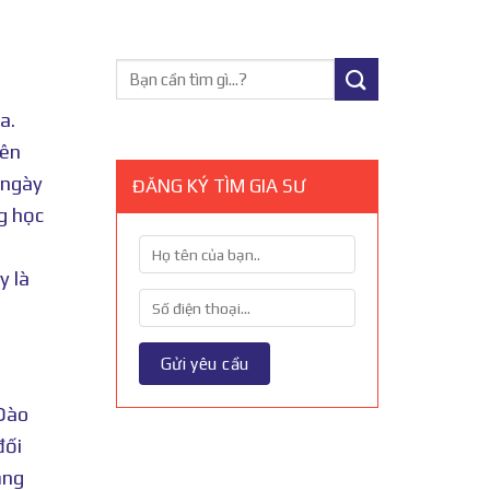
a.
yên
 ngày
ĐĂNG KÝ TÌM GIA SƯ
g học
y là
 Đào
đối
ảng