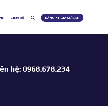
NH
LIÊN HỆ
ĐĂNG KÝ GIA SƯ GIỎI
iên hệ: 0968.678.234