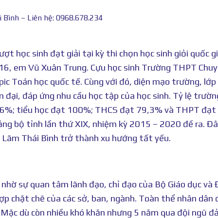
i Bình – Liên hệ: 0968.678.234
 học sinh đạt giải tại kỳ thi chọn học sinh giỏi quốc gi
2016, em Vũ Xuân Trung. Cựu học sinh Trường THPT Chu
ic Toán học quốc tế. Cùng với đó, diện mạo trường, lớp
 đại, đáp ứng nhu cầu học tập của học sinh. Tỷ lệ trườn
1,6%; tiểu học đạt 100%; THCS đạt 79,3% và THPT đạt
ng bộ tỉnh lần thứ XIX, nhiệm kỳ 2015 – 2020 đề ra. Đâ
ần Lãm Thái Bình trở thành xu hướng tất yếu.
 nhờ sự quan tâm lãnh đạo, chỉ đạo của Bộ Giáo dục và
p chặt chẽ của các sở, ban, ngành. Toàn thể nhân dân 
h. Mặc dù còn nhiều khó khăn nhưng 5 năm qua đội ngũ đ