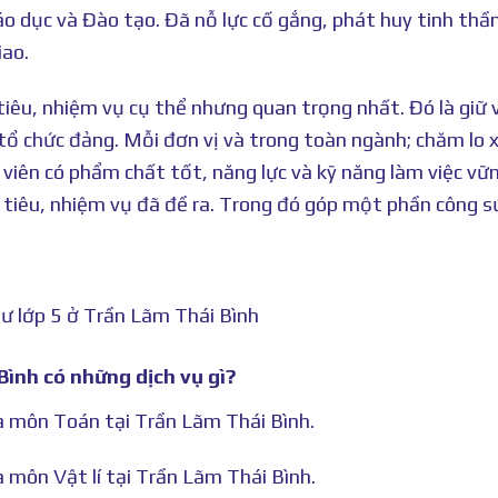
iáo dục và Đào tạo. Đã nỗ lực cố gắng, phát huy tinh thầ
iao.
iêu, nhiệm vụ cụ thể nhưng quan trọng nhất. Đó là giữ
tổ chức đảng. Mỗi đơn vị và trong toàn ngành; chăm lo 
o viên có phẩm chất tốt, năng lực và kỹ năng làm việc vữ
 tiêu, nhiệm vụ đã đề ra. Trong đó góp một phần công s
ư lớp 5 ở Trần Lãm Thái Bình
Bình có những dịch vụ gì?
hà môn Toán tại Trần Lãm Thái Bình.
à môn Vật lí tại Trần Lãm Thái Bình.