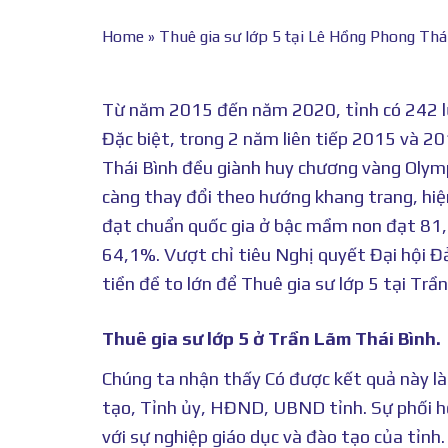
Home
»
Thuê gia sư lớp 5 tại Lê Hồng Phong Thá
Từ năm 2015 đến năm 2020, tỉnh có 242 lượt
Đặc biệt, trong 2 năm liên tiếp 2015 và 
Thái Bình đều giành huy chương vàng Olymp
càng thay đổi theo hướng khang trang, hiện
đạt chuẩn quốc gia ở bậc mầm non đạt 8
64,1%. Vượt chỉ tiêu Nghị quyết Đại hội Đả
tiền đề to lớn để Thuê gia sư lớp 5 tại Tr
Thuê gia sư lớp 5 ở Trần Lãm Thái Bình.
Chúng ta nhận thấy Có được kết quả này là
tạo, Tỉnh ủy, HĐND, UBND tỉnh. Sự phối hợ
với sự nghiệp giáo dục và đào tạo của tỉn