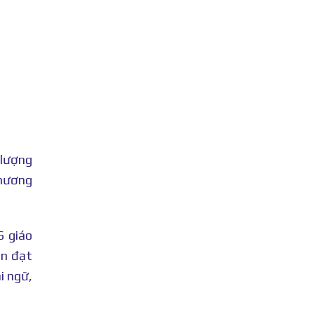
 lượng
phương
6 giáo
ên đạt
i ngữ,