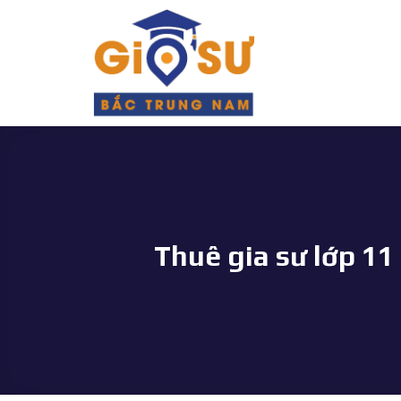
Bỏ
qua
nội
dung
Thuê gia sư lớp 11