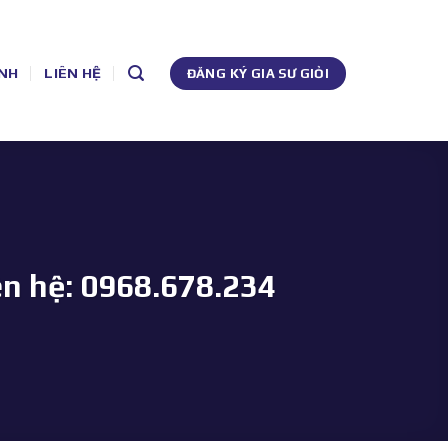
NH
LIÊN HỆ
ĐĂNG KÝ GIA SƯ GIỎI
ên hệ: 0968.678.234