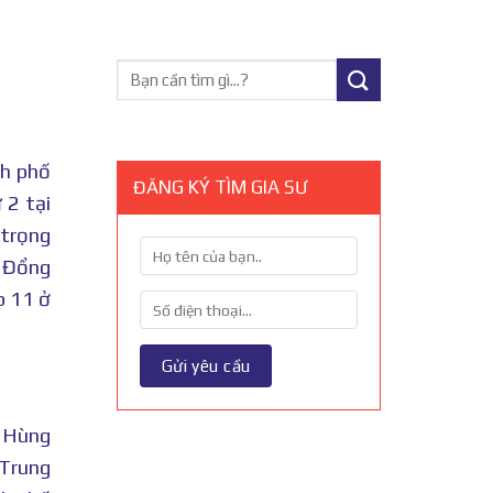
nh phố
ĐĂNG KÝ TÌM GIA SƯ
 2 tại
 trọng
ù Đổng
p 11 ở
n Hùng
 Trung