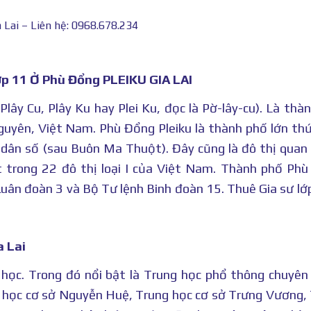
 Lai – Liên hệ: 0968.678.234
ớp 11 Ở Phù Đổng PLEIKU GIA LAI
 Plây Cu, Plây Ku hay Plei Ku, đọc là Pờ-lây-cu). Là thà
Nguyên, Việt Nam. Phù Đổng Pleiku là thành phố lớn thứ
ô dân số (sau Buôn Ma Thuột).
Đây cũng là đô thị quan
 trong 22 đô thị loại I của Việt Nam. Thành phố Ph
Quân đoàn 3 và Bộ Tư lệnh Binh đoàn 15. Thuê Gia sư lớ
a Lai
 học. Trong đó nổi bật là Trung học phổ thông chuyê
 học cơ sở Nguyễn Huệ, Trung học cơ sở Trưng Vương,