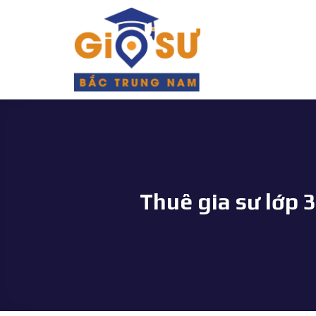
Bỏ
qua
nội
dung
Thuê gia sư lớp 