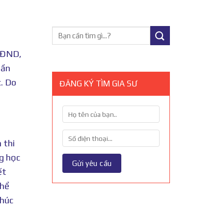
 HĐND,
hần
c. Do
ĐĂNG KÝ TÌM GIA SƯ
 thi
g học
ết
thể
Phúc