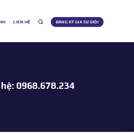
NH
LIÊN HỆ
ĐĂNG KÝ GIA SƯ GIỎI
 hệ: 0968.678.234