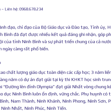
h – Liên hệ: 0968.678.234
nh đạo, chỉ đạo của Bộ Giáo dục và Đào tạo, Tỉnh ủy,
h Bình đã đạt được nhiều kết quả đáng ghi nhận, góp p
ội của tỉnh Ninh Bình và sự phát triển chung của cả nướ
h ngày càng rất phổ biến.
h
ao chất lượng giáo dục toàn diện các cấp học; 3 năm liền
ng năm có dự án đạt giải tại kỳ thi KHKT học sinh trun
thi “Đường lên đỉnh Olympia” đạt giải Nhất vòng chung k
 dục Ninh Bình luôn ổn định, vững chắc. Phụ huynh có 
Bình, Nam Thành, Ninh Khánh, Ninh Phong, Ninh Sơn, 
Ninh Nhất, Ninh Phúc, Ninh Tiến.