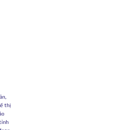
ản,
ế thị
áo
tỉnh