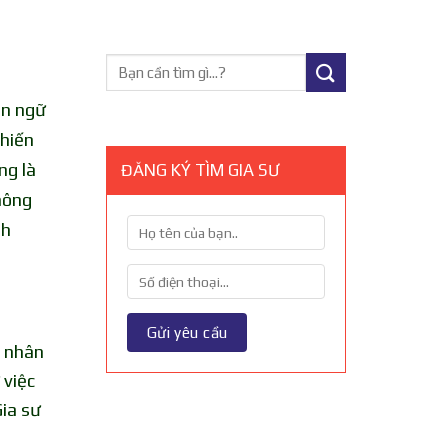
ôn ngữ
khiến
ng là
ĐĂNG KÝ TÌM GIA SƯ
hông
nh
n nhân
 việc
Gia sư