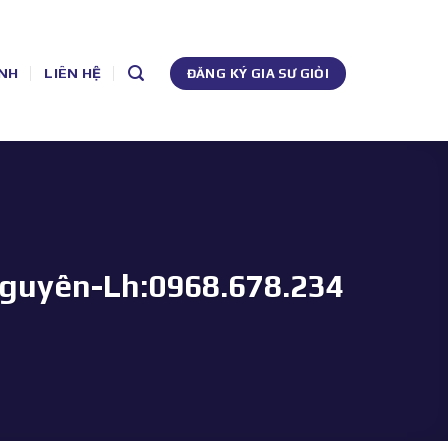
NH
LIÊN HỆ
ĐĂNG KÝ GIA SƯ GIỎI
 Nguyên-Lh:0968.678.234