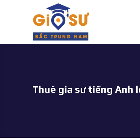
Bỏ
qua
nội
dung
Thuê gia sư tiếng Anh 