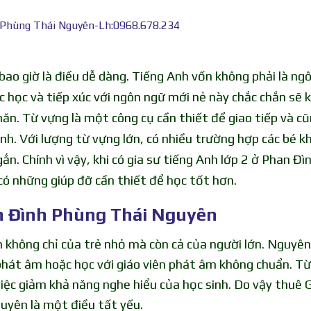
h Phùng Thái Nguyên-Lh:0968.678.234
bao giờ là điều dễ dàng. Tiếng Anh vốn không phải là ng
ệc học và tiếp xúc với ngôn ngữ mới nẻ này chắc chắn sẽ 
ăn. Từ vựng là một công cụ cần thiết để giao tiếp và cũ
h. Với lượng từ vựng lớn, có nhiều trường hợp các bé k
ắn. Chính vì vậy, khi có gia sư tiếng Anh lớp 2 ở Phan Đì
có những giúp đỡ cần thiết để học tốt hơn.
an Đình Phùng Thái Nguyên
h không chỉ của trẻ nhỏ mà còn cả của người lớn. Nguyê
phát âm hoặc học với giáo viên phát âm không chuẩn. Từ
việc giảm khả năng nghe hiểu của học sinh. Do vậy thuê 
uyên là một điều tất yếu.