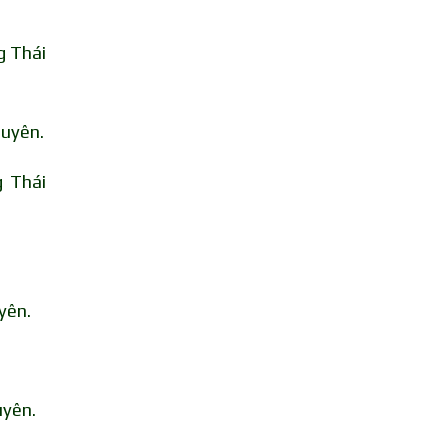
g Thái
guyên.
g Thái
yên.
.
uyên.