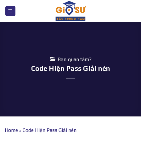
Bỏ
qua
nội
dung
Bạn quan tâm?
Code Hiện Pass Giải nén
Home
»
Code Hiện Pass Giải nén