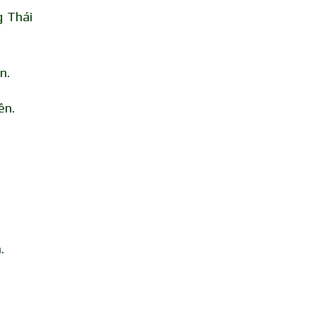
g Thái
n.
ên.
.
.