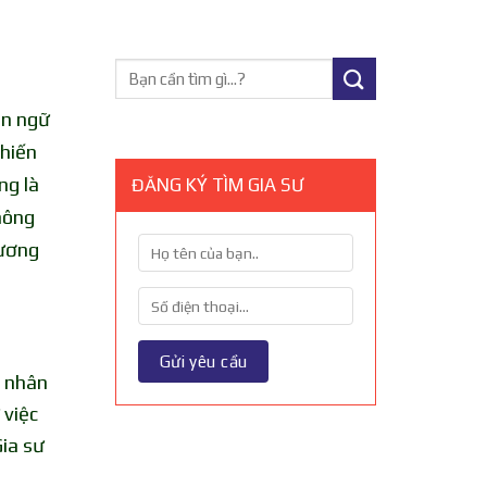
ôn ngữ
khiến
ng là
ĐĂNG KÝ TÌM GIA SƯ
hông
Vương
n nhân
 việc
Gia sư