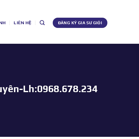
NH
LIÊN HỆ
ĐĂNG KÝ GIA SƯ GIỎI
guyên-Lh:0968.678.234