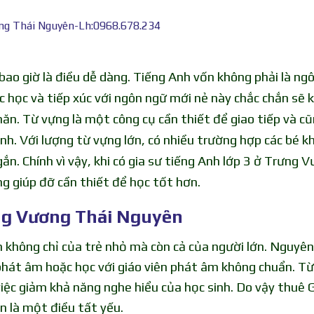
ơng Thái Nguyên-Lh:0968.678.234
bao giờ là điều dễ dàng. Tiếng Anh vốn không phải là ng
ệc học và tiếp xúc với ngôn ngữ mới nẻ này chắc chắn sẽ 
ăn. Từ vựng là một công cụ cần thiết để giao tiếp và cũ
h. Với lượng từ vựng lớn, có nhiều trường hợp các bé k
ắn. Chính vì vậy, khi có gia sư tiếng Anh lớp 3 ở Trưng 
ng giúp đỡ cần thiết để học tốt hơn.
ưng Vương Thái Nguyên
h không chỉ của trẻ nhỏ mà còn cả của người lớn. Nguyê
phát âm hoặc học với giáo viên phát âm không chuẩn. Từ
việc giảm khả năng nghe hiểu của học sinh. Do vậy thuê 
 là một điều tất yếu.