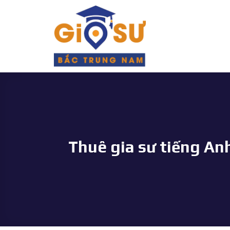
Bỏ
qua
nội
dung
Thuê gia sư tiếng An