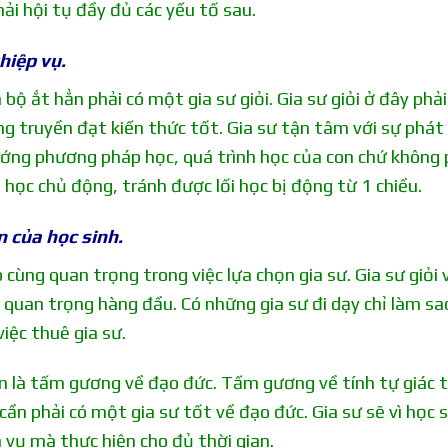
hải hội tụ đầy đủ các yếu tố sau.
hiệp vụ.
 bộ ắt hẳn phải có một gia sư giỏi. Gia sư giỏi ở đây phải 
ng truyền đạt kiến thức tốt. Gia sư tận tâm với sự phát 
 hướng phương pháp học, quá trình học của con chứ không 
n học chủ động, tránh được lối học bị động từ 1 chiều.
n của học sinh.
cùng quan trọng trong việc lựa chọn gia sư. Gia sư giỏi 
quan trọng hàng đầu. Có những gia sư đi dạy chỉ làm sa
việc thuê gia sư.
òn là tấm gương về đạo đức. Tấm gương về tính tự giác 
ần phải có một gia sư tốt về đạo đức. Gia sư sẽ vì học s
 vụ mà thực hiện cho đủ thời gian.