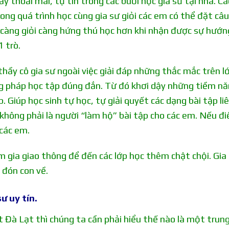
ấy thoải mái, tự tin trong các buổi học gia sư tại nhà. C
rong quá trình học cùng gia sư giỏi các em có thể đặt câu
 càng giỏi càng hứng thú học hơn khi nhận được sự hướn
1 trò.
thầy cô gia sư ngoài việc giải đáp những thắc mắc trên l
g pháp học tập đúng đắn. Từ đó khơi dậy những tiềm n
. Giúp học sinh tự học, tự giải quyết các dạng bài tập li
 không phải là người “làm hộ” bài tập cho các em. Nếu đi
 các em.
am gia giao thông để đến các lớp học thêm chật chội. Gia
 đón con về.
ư uy tín.
t Đà Lạt thì chúng ta cần phải hiểu thế nào là một trun