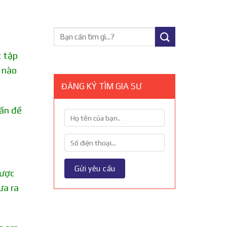
c tập
 nào
ĐĂNG KÝ TÌM GIA SƯ
vấn đề
được
ưa ra