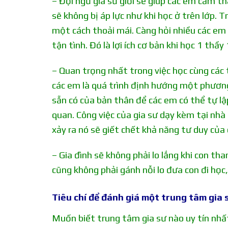
– Đội ngũ gia sư giỏi sẽ giúp các em cảm th
sẽ không bị áp lực như khi học ở trên lớp. T
một cách thoải mái. Càng hỏi nhiều các em
tận tình. Đó là lợi ích cơ bản khi học 1 thầy 
– Quan trọng nhất trong việc học cùng các 
các em là quá trình định hướng một phươn
sẵn có của bản thân để các em có thể tự lập
quan. Công việc của gia sư dạy kèm tại nhà
xảy ra nó sẽ giết chết khả năng tư duy của
– Gia đình sẽ không phải lo lắng khi con th
cũng không phải gánh nỗi lo đưa con đi học,
Tiêu chí để đánh giá một trung tâm gia s
Muốn biết trung tâm gia sư nào uy tín nhấ