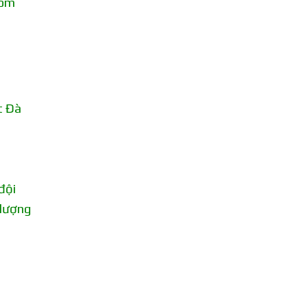
hóm
t Đà
đội
 lượng