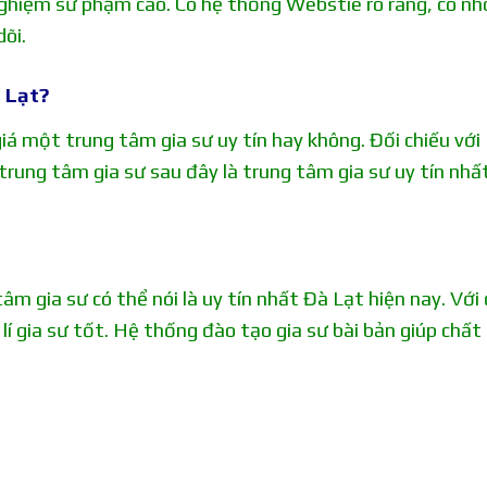
 nghiệm sư phạm cao. Có hệ thống Webstie rõ ràng, có n
õi.
à Lạt?
á một trung tâm gia sư uy tín hay không. Đối chiếu với
 trung tâm gia sư sau đây là trung tâm gia sư uy tín nhấ
m gia sư có thể nói là uy tín nhất Đà Lạt hiện nay. Với 
lí gia sư tốt. Hệ thống đào tạo gia sư bài bản giúp chất