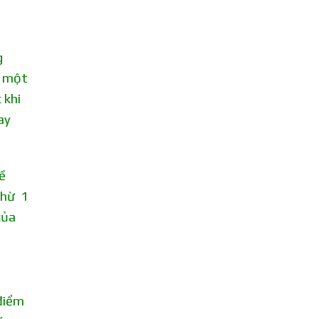
g
g một
 khi
ay
ề
 thừ 1
của
 điểm