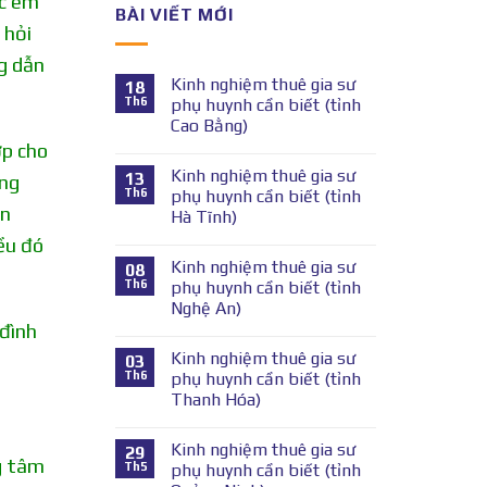
ác em
BÀI VIẾT MỚI
 hỏi
g dẫn
Kinh nghiệm thuê gia sư
18
Th6
phụ huynh cần biết (tỉnh
Cao Bằng)
ớp cho
Kinh nghiệm thuê gia sư
13
ăng
Th6
phụ huynh cần biết (tỉnh
ên
Hà Tĩnh)
ều đó
Kinh nghiệm thuê gia sư
08
Th6
phụ huynh cần biết (tỉnh
Nghệ An)
 đình
Kinh nghiệm thuê gia sư
03
Th6
phụ huynh cần biết (tỉnh
Thanh Hóa)
Kinh nghiệm thuê gia sư
29
g tâm
Th5
phụ huynh cần biết (tỉnh