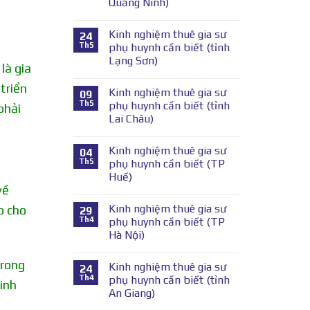
Quảng Ninh)
Kinh nghiệm thuê gia sư
24
Th5
phụ huynh cần biết (tỉnh
Lạng Sơn)
là gia
triển
Kinh nghiệm thuê gia sư
09
Th5
phụ huynh cần biết (tỉnh
phải
Lai Châu)
Kinh nghiệm thuê gia sư
04
Th5
phụ huynh cần biết (TP
Huế)
về
Kinh nghiệm thuê gia sư
o cho
29
Th4
phụ huynh cần biết (TP
Hà Nội)
trong
Kinh nghiệm thuê gia sư
24
Th4
phụ huynh cần biết (tỉnh
inh
An Giang)