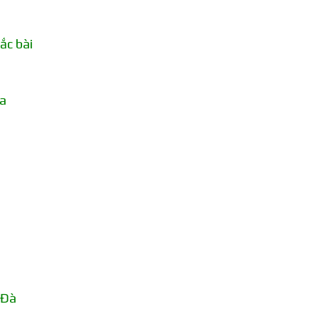
ắc bài
ia
 Đà