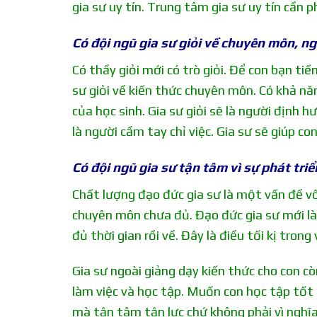
gia sư uy tín. Trung tâm gia sư uy tín cần p
Có đội ngũ gia sư giỏi về chuyên môn, ng
Có thầy giỏi mới có trò giỏi. Để con bạn tiến
sư giỏi về kiến thức chuyên môn. Có khả nă
của học sinh. Gia sư giỏi sẽ là người định
là người cầm tay chỉ việc. Gia sư sẽ giúp co
Có đội ngũ gia sư tận tâm vì sự phát triể
Chất lượng đạo đức gia sư là một vấn đề vô 
chuyên môn chưa đủ. Đạo đức gia sư mới là 
đủ thời gian rồi về. Đây là điều tối kị trong 
Gia sư ngoài giảng dạy kiến thức cho con c
làm việc và học tập. Muốn con học tập tốt c
mà tận tâm tận lực chứ không phải vì nghĩa