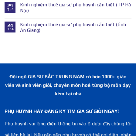
Kinh nghiệm thuê gia sư phụ huynh cần biết (TP Hà
29
Th4
Nội)
Kinh nghiệm thuê gia sư phụ huynh cần biết (tỉnh
24
Th4
An Giang)
Đội ngũ GIA SƯ BẮC TRUNG NAM có hơn 1000+ giáo
viên và sinh viên giỏi, chuyên môn hoá từng bộ môn dạy
kèm tại nhà
PHỤ HUYNH HÃY ĐĂNG KÝ TÌM GIA SƯ GIỎI NGAY!
Phụ huynh vui lòng điền thông tin vào ô dưới đây chúng tôi
sẽ liên hệ lại. Nếu cần gấp phụ huynh có thể gọi điện, nhắn