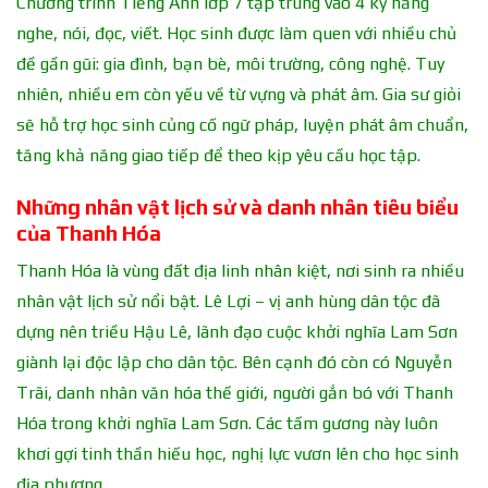
Chương trình Tiếng Anh lớp 7 tập trung vào 4 kỹ năng
nghe, nói, đọc, viết. Học sinh được làm quen với nhiều chủ
đề gần gũi: gia đình, bạn bè, môi trường, công nghệ. Tuy
nhiên, nhiều em còn yếu về từ vựng và phát âm. Gia sư giỏi
sẽ hỗ trợ học sinh củng cố ngữ pháp, luyện phát âm chuẩn,
tăng khả năng giao tiếp để theo kịp yêu cầu học tập.
Những nhân vật lịch sử và danh nhân tiêu biểu
của Thanh Hóa
Thanh Hóa là vùng đất địa linh nhân kiệt, nơi sinh ra nhiều
nhân vật lịch sử nổi bật. Lê Lợi – vị anh hùng dân tộc đã
dựng nên triều Hậu Lê, lãnh đạo cuộc khởi nghĩa Lam Sơn
giành lại độc lập cho dân tộc. Bên cạnh đó còn có Nguyễn
Trãi, danh nhân văn hóa thế giới, người gắn bó với Thanh
Hóa trong khởi nghĩa Lam Sơn. Các tấm gương này luôn
khơi gợi tinh thần hiếu học, nghị lực vươn lên cho học sinh
địa phương.