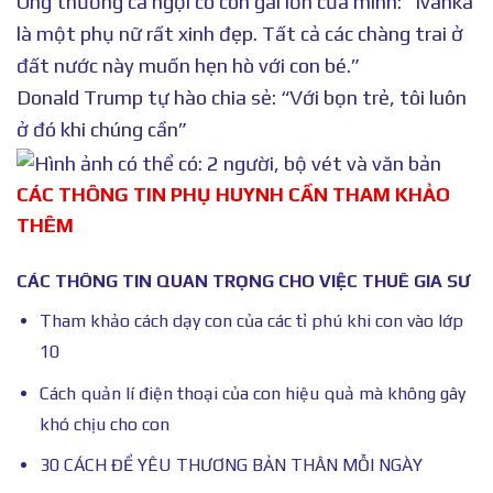
Ông thường ca ngợi cô con gái lớn của mình: “Ivanka
là một phụ nữ rất xinh đẹp. Tất cả các chàng trai ở
đất nước này muốn hẹn hò với con bé.”
Donald Trump tự hào chia sẻ: “Với bọn trẻ, tôi luôn
ở đó khi chúng cần”
CÁC THÔNG TIN PHỤ HUYNH CẦN THAM KHẢO
THÊM
CÁC THÔNG TIN QUAN TRỌNG CHO VIỆC THUÊ GIA SƯ
Tham khảo cách dạy con của các tỉ phú khi con vào lớp
10
Cách quản lí điện thoại của con hiệu quả mà không gây
khó chịu cho con
30 CÁCH ĐỂ YÊU THƯƠNG BẢN THÂN MỖI NGÀY