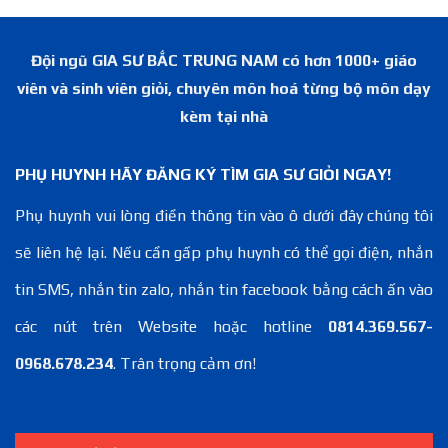
Đội ngũ GIA SƯ BẮC TRUNG NAM có hơn 1000+ giáo
viên và sinh viên giỏi, chuyên môn hoá từng bộ môn dạy
kèm tại nhà
PHỤ HUYNH HÃY ĐĂNG KÝ TÌM GIA SƯ GIỎI NGAY!
Phụ huynh vui lòng điền thông tin vào ô dưới đây chúng tôi
sẽ liên hệ lại. Nếu cần gấp phụ huynh có thể gọi điện, nhắn
tin SMS, nhắn tin zalo, nhắn tin facebook bằng cách ấn vào
các nút trên Website hoặc hotline
0814.369.567-
0968.678.234
. Trân trọng cảm ơn!