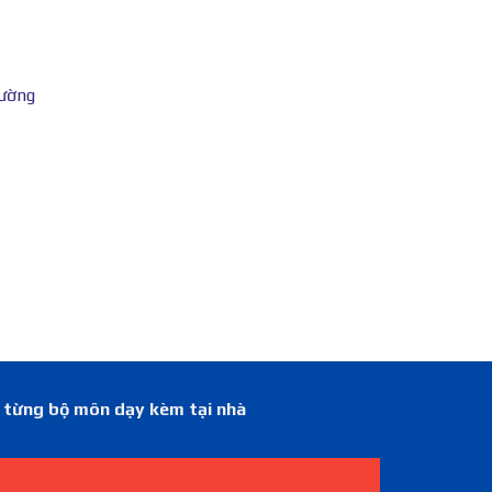
đường
á từng bộ môn dạy kèm tại nhà