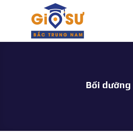
Bỏ
qua
nội
dung
Bồi dưỡng 