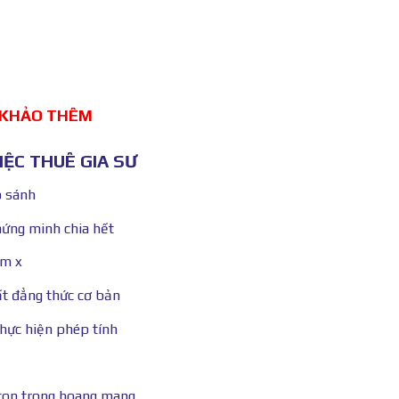
 KHẢO THÊM
ỆC THUÊ GIA SƯ
o sánh
hứng minh chia hết
ìm x
ất đẳng thức cơ bản
Thực hiện phép tính
 con trong hoang mang