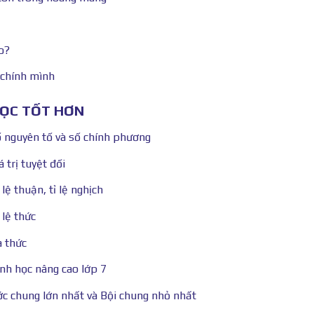
o?
 chính mình
HỌC TỐT HƠN
ố nguyên tố và số chính phương
 trị tuyệt đối
lệ thuận, tỉ lệ nghịch
 lệ thức
a thức
ình học nâng cao lớp 7
ớc chung lớn nhất và Bội chung nhỏ nhất