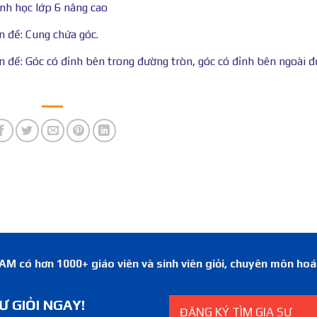
ình học lớp 6 nâng cao
n đề: Cung chứa góc.
ên đề: Góc có đỉnh bên trong đường tròn, góc có đỉnh bên ngoài 
 có hơn 1000+ giáo viên và sinh viên giỏi, chuyên môn ho
Ư GIỎI NGAY!
ĐĂNG KÝ TÌM GIA SƯ