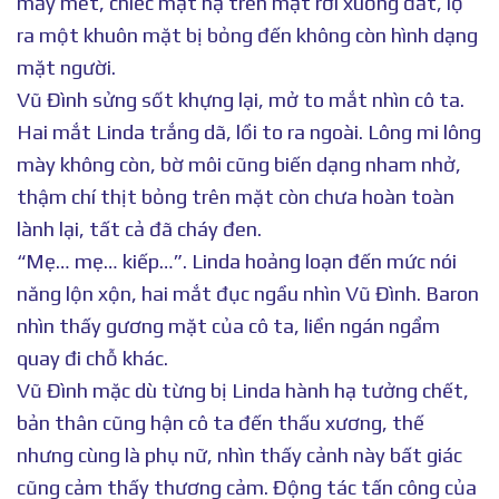
mấy mét, chiếc mặt nạ trên mặt rơi xuống đất, lộ
ra một khuôn mặt bị bỏng đến không còn hình dạng
mặt người.
Vũ Đình sửng sốt khựng lại, mở to mắt nhìn cô ta.
Hai mắt Linda trắng dã, lồi to ra ngoài. Lông mi lông
mày không còn, bờ môi cũng biến dạng nham nhở,
thậm chí thịt bỏng trên mặt còn chưa hoàn toàn
lành lại, tất cả đã cháy đen.
“Mẹ… mẹ… kiếp…”. Linda hoảng loạn đến mức nói
năng lộn xộn, hai mắt đục ngầu nhìn Vũ Đình. Baron
nhìn thấy gương mặt của cô ta, liền ngán ngẩm
quay đi chỗ khác.
Vũ Đình mặc dù từng bị Linda hành hạ tưởng chết,
bản thân cũng hận cô ta đến thấu xương, thế
nhưng cùng là phụ nữ, nhìn thấy cảnh này bất giác
cũng cảm thấy thương cảm. Động tác tấn công của