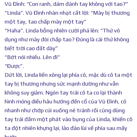
Vũ Đình: “Con ranh, dám đánh tay không với tao?”
“Linda”. Vũ Đình nhàn nhạt cất lời: “Mày bị thương
một tay, tao chấp mày một tay”
“Haha”. Linda bỗng nhiên cười phá lên: “Thứ vô
dụng như mày đòi chấp tao? Đúng là cái thứ không
biết trời cao đất dày”
“Bớt nói nhiều. Lên đi”
“Được”.
Dứt lời, Linda liền xông lại phía cô, mặc dù cô ta một
tay bị thương nhưng sức mạnh dường như vẫn
không suy giảm. Ngón tay trái cô ta co lại thành
hình móng diều hâu hướng đến cổ của Vũ Đình, cô
nhanh như chớp cúi xuống né tránh rồi cũng dùng
tay trái đấm một phát vào bụng của Linda, khiến cô
ta đột nhiên khựng lại, lảo đảo lùi về phía sau mấy
bước.