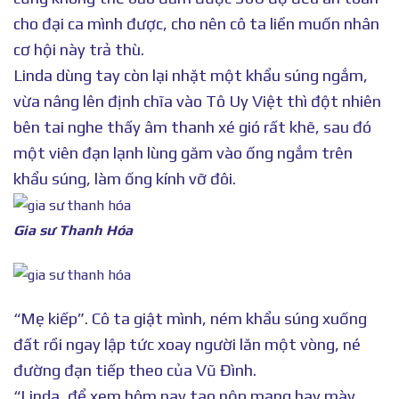
cho đại ca mình được, cho nên cô ta liền muốn nhân
cơ hội này trả thù.
Linda dùng tay còn lại nhặt một khẩu súng ngắm,
vừa nâng lên định chĩa vào Tô Uy Việt thì đột nhiên
bên tai nghe thấy âm thanh xé gió rất khẽ, sau đó
một viên đạn lạnh lùng găm vào ống ngắm trên
khẩu súng, làm ống kính vỡ đôi.
Gia sư Thanh Hóa
“Mẹ kiếp”. Cô ta giật mình, ném khẩu súng xuống
đất rồi ngay lập tức xoay người lăn một vòng, né
đường đạn tiếp theo của Vũ Đình.
“Linda, để xem hôm nay tao nộp mạng hay mày