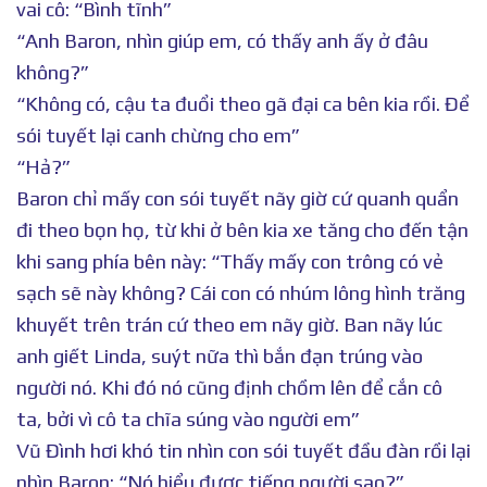
vai cô: “Bình tĩnh”
“Anh Baron, nhìn giúp em, có thấy anh ấy ở đâu
không?”
“Không có, cậu ta đuổi theo gã đại ca bên kia rồi. Để
sói tuyết lại canh chừng cho em”
“Hả?”
Baron chỉ mấy con sói tuyết nãy giờ cứ quanh quẩn
đi theo bọn họ, từ khi ở bên kia xe tăng cho đến tận
khi sang phía bên này: “Thấy mấy con trông có vẻ
sạch sẽ này không? Cái con có nhúm lông hình trăng
khuyết trên trán cứ theo em nãy giờ. Ban nãy lúc
anh giết Linda, suýt nữa thì bắn đạn trúng vào
người nó. Khi đó nó cũng định chồm lên để cắn cô
ta, bởi vì cô ta chĩa súng vào người em”
Vũ Đình hơi khó tin nhìn con sói tuyết đầu đàn rồi lại
nhìn Baron: “Nó hiểu được tiếng người sao?”