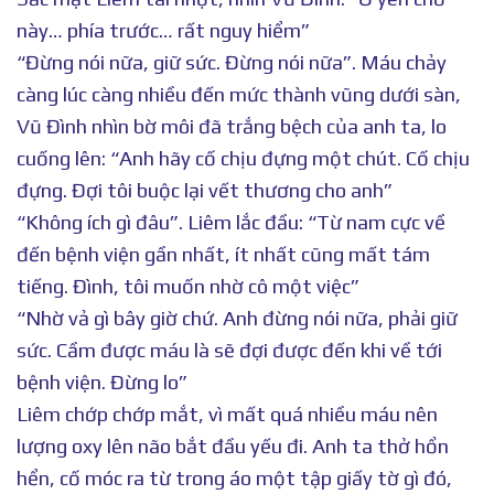
này… phía trước… rất nguy hiểm”
“Đừng nói nữa, giữ sức. Đừng nói nữa”. Máu chảy
càng lúc càng nhiều đến mức thành vũng dưới sàn,
Vũ Đình nhìn bờ môi đã trắng bệch của anh ta, lo
cuống lên: “Anh hãy cố chịu đựng một chút. Cố chịu
đựng. Đợi tôi buộc lại vết thương cho anh”
“Không ích gì đâu”. Liêm lắc đầu: “Từ nam cực về
đến bệnh viện gần nhất, ít nhất cũng mất tám
tiếng. Đình, tôi muốn nhờ cô một việc”
“Nhờ vả gì bây giờ chứ. Anh đừng nói nữa, phải giữ
sức. Cầm được máu là sẽ đợi được đến khi về tới
bệnh viện. Đừng lo”
Liêm chớp chớp mắt, vì mất quá nhiều máu nên
lượng oxy lên não bắt đầu yếu đi. Anh ta thở hổn
hển, cố móc ra từ trong áo một tập giấy tờ gì đó,