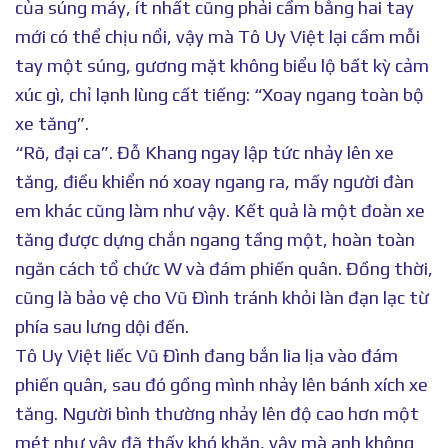
của súng máy, ít nhất cũng phải cầm bằng hai tay
mới có thể chịu nổi, vậy mà Tô Uy Việt lại cầm mỗi
tay một súng, gương mặt không biểu lộ bất kỳ cảm
xúc gì, chỉ lạnh lùng cất tiếng: “Xoay ngang toàn bộ
xe tăng”.
“Rõ, đại ca”. Đỗ Khang ngay lập tức nhảy lên xe
tăng, điều khiển nó xoay ngang ra, mấy người đàn
em khác cũng làm như vậy. Kết quả là một đoàn xe
tăng được dựng chắn ngang tầng một, hoàn toàn
ngăn cách tổ chức W và đám phiến quân. Đồng thời,
cũng là bảo vệ cho Vũ Đình tránh khỏi làn đạn lạc từ
phía sau lưng dội đến.
Tô Uy Việt liếc Vũ Đình đang bắn lia lịa vào đám
phiến quân, sau đó gồng mình nhảy lên bánh xích xe
tăng. Người bình thường nhảy lên độ cao hơn một
mét như vậy đã thấy khó khăn, vậy mà anh không