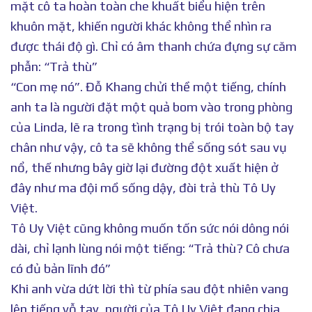
mặt cô ta hoàn toàn che khuất biểu hiện trên
khuôn mặt, khiến người khác không thể nhìn ra
được thái độ gì. Chỉ có âm thanh chứa đựng sự căm
phẫn: “Trả thù”
“Con mẹ nó”. Đỗ Khang chửi thề một tiếng, chính
anh ta là người đặt một quả bom vào trong phòng
của Linda, lẽ ra trong tình trạng bị trói toàn bộ tay
chân như vậy, cô ta sẽ không thể sống sót sau vụ
nổ, thế nhưng bây giờ lại đường đột xuất hiện ở
đây như ma đội mồ sống dậy, đòi trả thù Tô Uy
Việt.
Tô Uy Việt cũng không muốn tốn sức nói dông nói
dài, chỉ lạnh lùng nói một tiếng: “Trả thù? Cô chưa
có đủ bản lĩnh đó”
Khi anh vừa dứt lời thì từ phía sau đột nhiên vang
lên tiếng vỗ tay, người của Tô Uy Việt đang chia