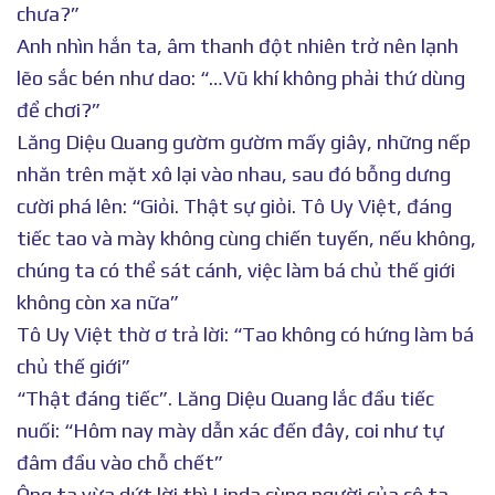
chưa?”
Anh nhìn hắn ta, âm thanh đột nhiên trở nên lạnh
lẽo sắc bén như dao: “…Vũ khí không phải thứ dùng
để chơi?”
Lăng Diệu Quang gườm gườm mấy giây, những nếp
nhăn trên mặt xô lại vào nhau, sau đó bỗng dưng
cười phá lên: “Giỏi. Thật sự giỏi. Tô Uy Việt, đáng
tiếc tao và mày không cùng chiến tuyến, nếu không,
chúng ta có thể sát cánh, việc làm bá chủ thế giới
không còn xa nữa”
Tô Uy Việt thờ ơ trả lời: “Tao không có hứng làm bá
chủ thế giới”
“Thật đáng tiếc”. Lăng Diệu Quang lắc đầu tiếc
nuối: “Hôm nay mày dẫn xác đến đây, coi như tự
đâm đầu vào chỗ chết”
Ông ta vừa dứt lời thì Linda cùng người của cô ta