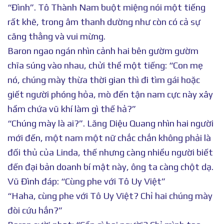
“Đình”. Tô Thành Nam buột miệng nói một tiếng
rất khẽ, trong âm thanh dường như còn có cả sự
căng thằng và vui mừng.
Baron ngao ngán nhìn cảnh hai bên gườm gườm
chĩa súng vào nhau, chửi thề một tiếng: “Con mẹ
nó, chúng mày thừa thời gian thì đi tìm gái hoặc
giết người phóng hỏa, mò đến tận nam cực này xây
hầm chứa vũ khí làm gì thế hả?”
“Chúng mày là ai?”. Lăng Diệu Quang nhìn hai người
mới đến, một nam một nữ chắc chắn không phải là
đối thủ của Linda, thế nhưng càng nhiều người biết
đến đại bản doanh bí mật này, ông ta càng chột dạ.
Vũ Đình đáp: “Cùng phe với Tô Uy Việt”
“Haha, cùng phe với Tô Uy Việt? Chỉ hai chúng mày
đòi cứu hắn?”