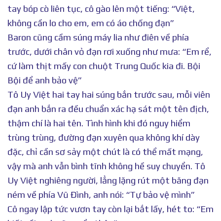
tay bóp cò liên tục, cô gào lên một tiếng: “Việt,
không cần lo cho em, em có áo chống đạn”
Baron cũng cầm súng máy lia như điên về phía
trước, dưới chân vỏ đạn rơi xuống như mưa: “Em rể,
cứ làm thịt mấy con chuột Trung Quốc kia đi. Bội
Bội để anh bảo vệ”
Tô Uy Việt hai tay hai súng bắn trước sau, mỗi viên
đạn anh bắn ra đều chuẩn xác hạ sát một tên địch,
thậm chí là hai tên. Tình hình khi đó nguy hiểm
trùng trùng, đường đạn xuyên qua không khí dày
đặc, chỉ cần sơ sảy một chút là có thể mất mạng,
vậy mà anh vẫn bình tĩnh không hề suy chuyển. Tô
Uy Việt nghiêng người, lẳng lặng rút một băng đạn
ném về phía Vũ Đình, anh nói: “Tự bảo vệ mình”
Cô ngay lập tức vươn tay còn lại bắt lấy, hét to: “Em