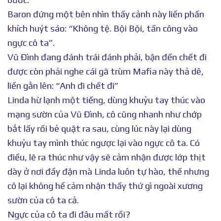
Baron đứng một bên nhìn thấy cảnh này liền phấn
khích huýt sáo: “Không tệ. Bội Bội, tấn công vào
ngực cô ta”.
Vũ Đình đang đánh trái đánh phải, bận đến chết đi
được còn phải nghe cái gã trùm Mafia này thả dê,
liền gằn lên: “Anh đi chết đi”
Linda hừ lạnh một tiếng, dùng khuỷu tay thúc vào
mạng sườn của Vũ Đình, cô cũng nhanh như chớp
bắt lấy rồi bẻ quặt ra sau, cùng lúc này lại dùng
khuỷu tay mình thúc ngược lại vào ngực cô ta. Có
điều, lẽ ra thúc như vậy sẽ cảm nhận được lớp thịt
dày ở nơi đầy đặn mà Linda luôn tự hào, thế nhưng
cô lại không hề cảm nhận thấy thứ gì ngoài xương
sườn của cô ta cả.
Ngực của cô ta đi đâu mất rồi?