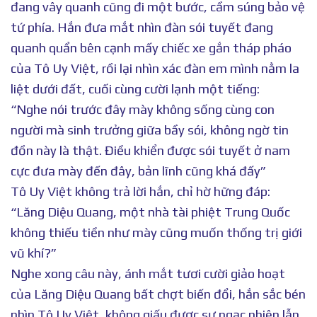
đang vây quanh cũng đi một bước, cầm súng bảo vệ
tứ phía. Hắn đưa mắt nhìn đàn sói tuyết đang
quanh quẩn bên cạnh mấy chiếc xe gắn tháp pháo
của Tô Uy Việt, rồi lại nhìn xác đàn em mình nằm la
liệt dưới đất, cuối cùng cười lạnh một tiếng:
“Nghe nói trước đây mày không sống cùng con
người mà sinh trưởng giữa bầy sói, không ngờ tin
đồn này là thật. Điều khiển được sói tuyết ở nam
cực đưa mày đến đây, bản lĩnh cũng khá đấy”
Tô Uy Việt không trả lời hắn, chỉ hờ hững đáp:
“Lăng Diệu Quang, một nhà tài phiệt Trung Quốc
không thiếu tiền như mày cũng muốn thống trị giới
vũ khí?”
Nghe xong câu này, ánh mắt tươi cười giảo hoạt
của Lăng Diệu Quang bất chợt biến đổi, hắn sắc bén
nhìn Tô Uy Việt, không giấu được sự ngạc nhiên lẫn