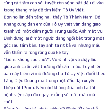
cùng cả trăm con sói tuyết còn sống bắt đầu đi vào
trong thang máy để tìm kiếm Tô Uy Việt.
Bọn họ lên đến tầng hai, thấy Tô Thành Nam, Đỗ
Khang cùng đàn em của Tô Uy Việt vẫn đang giao
tranh với một đám người Trung Quốc. Ánh mắt Vũ
Đình dừng lại ở một người đang ngồi bệt trong một
góc sau tấm bàn, tay anh ta rịt bả vai nhưng máu
vẫn thấm ra ròng ròng qua kẽ tay.
“Liêm, không sao chứ?”. Vũ Đình vội vã chạy lại,
giúp anh ta ấn vết thương để cầm máu. Tuy nhiên
ban nãy Liêm vì mở đường cho Tô Uy Việt đuổi theo
Lăng Diệu Quang mà trúng một đầu đạn xuyên
thép dài 12mm. Nếu như không đưa anh ta tới
bệnh viện cấp cứu ngay, e rằng sẽ mất máu mà
chết.
Sắc mặt Liêm tái nhợt, nhìn Vũ Đình: “Ở yên chỗ