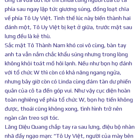
phía sau ngay lập tức giương súng, đồng loạt chĩa
về phía Tô Uy Việt. Tình thế lúc này biến thành hai
đánh một, Tô Uy Việt bị kẹt ở giữa, trước mặt sau
lưng đều là kẻ thù.
Sắc mặt Tô Thành Nam khó coi vô cùng, bàn tay
anh ta vẫn nắm chắc khẩu súng nhưng trong lòng
không khỏi toát mồ hôi lạnh. Nếu như bọn họ đánh
với tổ chức W thì còn có khả năng ngang ngửa,
nhưng bây giờ còn có Linda cùng đám tàn dư phiến
quân của cô ta đến góp vui. Như vậy cục diện hoàn
toàn nghiêng về phía tổ chức W, bọn họ tiến không
được, thoái cũng không xong, tình hình trở nên
ngàn cân treo sợi tóc.
Lăng Diệu Quang chắp tay ra sau lưng, điệu bộ nhàn
nhã đầy ngạo mạn: “Tô Uy Việt, người của mày bên