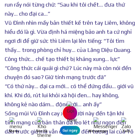
run rẩy nói từng chữ: “Sau khi tôi chết… đưa thứ
này… cho đại ca…”
Vũ Đình nhìn mấy bản thiết kế trên tay Liêm, không
hiểu đó là gì. Vừa định há miệng bảo anh ta cứ nghỉ
ngơi đi để giữ sức thì Liêm lại lên tiếng: “Tôi tìm
thấy… trong phòng chỉ huy… của Lăng Diệu Quang.
Công thức… chế tạo thiết bị kháng xung… lực”
“Công thức cái quái gì chứ? Lúc này mà còn nói đến
chuyện đó sao? Giữ tính mạng trước đã”
“Có thứ này… đại ca mới… có thể đứng đầu… giới vũ
khí. Khi đó, rút lui khỏi xã hội đen… hay không,
không kẻ nào dám… động tới… anh ấy”
Sống mũi Vũ Đình cay xè, người này đến tận khi
tính mạng của bản thân đã leo lét như ngọn đèn
dầu trước gió mà vẫn còn nghĩ đến tương lai của Tô
Gọi ngay
Menu
liên hệ
Messenger
Zalo