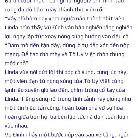
Baron cười nhạt: “Cần gì hai người? Chỉ mình tao
cũng đã đủ băm mày thành thịt viên rồi”
“Vậy thì hôm nay xem người nào thành thịt viên”.
Linda nhìn thấy Vũ Đình vẫn hận nghiến răng nghiến
lợi, ngay lập tức xoay nòng súng hướng vào đầu cô:
“Dám mò đến tận đây, đúng là tự dẫn xác đến nộp
mạng. Để tao cho mày và Tô Uy Việt chôn chung
một chỗ”.
Linda vừa nói dứt lời thì bóp cò súng, cùng lúc này,
một viên đạn từ nòng súng của Tô Uy Việt cũng
lạnh lẽo xuyên gió lao đến, ghim trúng cổ tay của
Linda. Tiếng súng nổ trong tình cảnh này giống như
một tín hiệu tấn công, hoàn toàn phá vỡ sự hòa
hoãn giữa bọn họ, ba bên lập tức nã đạn toán loạn
vào nhau.
Vũ Đình nhảy một bước núp vào sau xe tăng, ngón