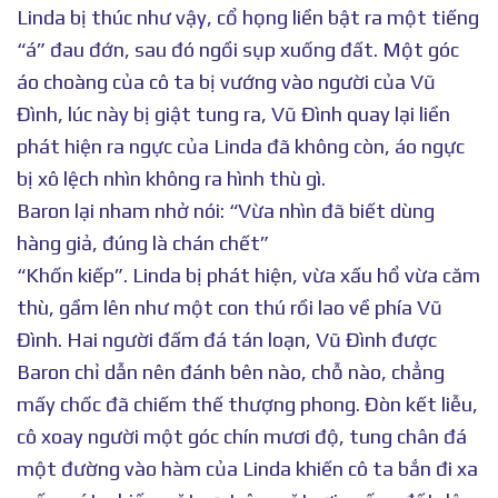
Linda bị thúc như vậy, cổ họng liền bật ra một tiếng
“á” đau đớn, sau đó ngồi sụp xuống đất. Một góc
áo choàng của cô ta bị vướng vào người của Vũ
Đình, lúc này bị giật tung ra, Vũ Đình quay lại liền
phát hiện ra ngực của Linda đã không còn, áo ngực
bị xô lệch nhìn không ra hình thù gì.
Baron lại nham nhở nói: “Vừa nhìn đã biết dùng
hàng giả, đúng là chán chết”
“Khốn kiếp”. Linda bị phát hiện, vừa xấu hổ vừa căm
thù, gầm lên như một con thú rồi lao về phía Vũ
Đình. Hai người đấm đá tán loạn, Vũ Đình được
Baron chỉ dẫn nên đánh bên nào, chỗ nào, chẳng
mấy chốc đã chiếm thế thượng phong. Đòn kết liễu,
cô xoay người một góc chín mươi độ, tung chân đá
một đường vào hàm của Linda khiến cô ta bắn đi xa