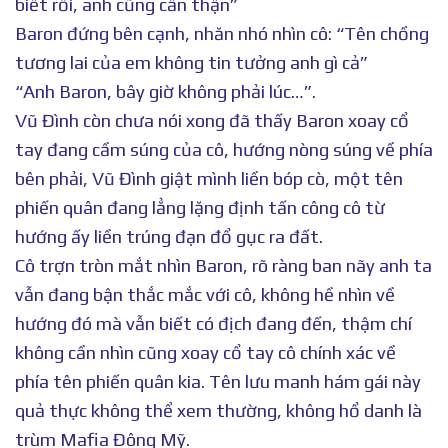
biết rồi, anh cũng cẩn thận”
Baron đứng bên cạnh, nhăn nhó nhìn cô: “Tên chồng
tương lai của em không tin tưởng anh gì cả”
“Anh Baron, bây giờ không phải lúc…”.
Vũ Đình còn chưa nói xong đã thấy Baron xoay cổ
tay đang cầm súng của cô, hướng nòng súng về phía
bên phải, Vũ Đình giật mình liền bóp cò, một tên
phiến quân đang lẳng lặng định tấn công cô từ
hướng ấy liền trúng đạn đổ gục ra đất.
Cô trợn tròn mắt nhìn Baron, rõ ràng ban nãy anh ta
vẫn đang bận thắc mắc với cô, không hề nhìn về
hướng đó mà vẫn biết có địch đang đến, thậm chí
không cần nhìn cũng xoay cổ tay cô chính xác về
phía tên phiến quân kia. Tên lưu manh hám gái này
quả thực không thể xem thường, không hổ danh là
trùm Mafia Đông Mỹ.