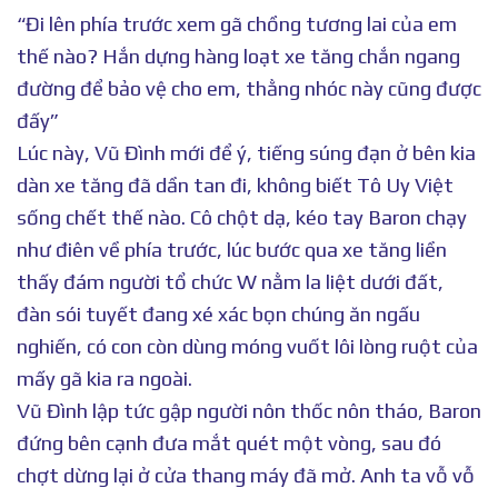
“Đi lên phía trước xem gã chồng tương lai của em
thế nào? Hắn dựng hàng loạt xe tăng chắn ngang
đường để bảo vệ cho em, thằng nhóc này cũng được
đấy”
Lúc này, Vũ Đình mới để ý, tiếng súng đạn ở bên kia
dàn xe tăng đã dần tan đi, không biết Tô Uy Việt
sống chết thế nào. Cô chột dạ, kéo tay Baron chạy
như điên về phía trước, lúc bước qua xe tăng liền
thấy đám người tổ chức W nằm la liệt dưới đất,
đàn sói tuyết đang xé xác bọn chúng ăn ngấu
nghiến, có con còn dùng móng vuốt lôi lòng ruột của
mấy gã kia ra ngoài.
Vũ Đình lập tức gập người nôn thốc nôn tháo, Baron
đứng bên cạnh đưa mắt quét một vòng, sau đó
chợt dừng lại ở cửa thang máy đã mở. Anh ta vỗ vỗ