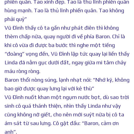
phiến quân. Tao xinh đẹp. Tao là thủ lĩnh phiến quân
hùng mạnh. Tao là thủ lĩnh phiến quân. Tao không
phải quỷ”
Vũ Đình thấy cô ta gần như phát điên thì không
thèm chấp nữa, quay người đi về phía Baron. Chỉ là
khi cô vừa đi được ba bước thì nghe một tiếng
“đoàng” vọng đến, Vũ Đình lập tức quay lại liền thấy
Linda đã nằm gục dưới đất, ngay giữa mi tâm chảy
máu ròng ròng.
Baron thổi nòng súng, lạnh nhạt nói: “Nhớ kỹ, không
bao giờ được quay lưng lại với kẻ thù”
Vũ Đình nuốt khan một ngụm nước bọt, dù sao trời
sinh cô quá thánh thiện, nhìn thấy Linda như vậy
cũng không nỡ giết, cho nên mới suýt nữa bị cô ta
ám sát từ sau lưng. Cô gật đầu: “Baron, cảm ơn
anh”.