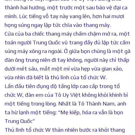
thành hai hướng, một trước một sau bảo vệ đại ca
mình. Lúc tiếng vỗ tay này vang lên, hơn hai mươi
họng súng ngay lập tức chĩa vào thang máy.
Cửa của ba chiếc thang máy chầm chậm mở ra, một
toán người Trung Quốc vũ trang đầy đủ lập tức cầm
súng máy xông ra ngoài. Ở giữa bọn chúng là một gã
đàn ông trung niên đi tay không, người này chỉ thấp
dưới mét sáu, mắt một mí vừa hẹp vừa gian xảo,
vừa nhìn đã biết là thủ lĩnh của tổ chức W.
Lần đầu tiên đụng độ tầng lớp cao cấp trong tổ
chức W, đàn em của Tô Uy Việt không khỏi khinh bỉ
một tiếng trong lòng. Nhất là Tô Thành Nam, anh
ta hừ lạnh một tiếng: “Mẹ kiếp, hóa ra vẫn là bọn
Trung Quốc”
Thủ lĩnh tổ chức W thản nhiên bước ra khỏi thang