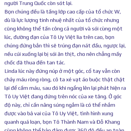
người Trung Quốc còn sót lại.
Bọn chúng đều là tầng lớp cao cấp của tổ chức W,
dù là lực lượng tinh nhuệ nhất của tổ chức nhưng
cũng không thể tấn công cả người và sói cùng một
lúc, đường đạn của Tô Uy Việt lia trên cao, bọn
chúng đứng bắn thì sẽ trúng đạn nát đầu, ngược lại,
nếu cúi xuống lại bị sói ăn thịt, cho nên chẳng mấy
chốc đã thua đến tan tác.
Linda lúc này đứng núp ở một góc, cổ tay vẫn còn
chảy máu ròng ròng, cô ta xé vạt áo buộc thật chặt
lại để cầm máu, sau đó khi ngẩng lên lại phát hiện ra
Tô Uy Việt đang đứng trên nóc của xe tăng. Ở góc
độ này, chỉ cần nâng súng ngắm là có thể nhắm
được vào bả vai của Tô Uy Việt, tình hình xung
quanh quá loạn, bọn Tô Thành Nam và Đỗ Khang
cũng không thể bảo đảm được 360 độ đều an toàn