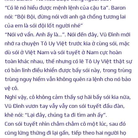
“Có lẽ nó hiểu được mệnh lệnh của cậu ta”. Baron
nói: “Bội Bội, đừng nói với anh gã chồng tương lai
của em là sói đội lốt người nhé”
“Nói vớ vẩn. Anh ấy là…”. Nói đến đây, Vũ Đình mới
nhớ ra chuyện Tô Uy Việt trước kia ở cùng sói, mặc
dù sói ở Việt Nam và sói tuyết ở Nam cực hoàn
toàn khác nhau, thế nhưng có lẽ Tô Uy Việt thật sự
có bản lĩnh điều khiển được bầy sói này, trong trùng
trùng nguy hiểm vẫn không quên ra lệnh cho nó bảo
vệ cô.
Nghĩ vậy, cô không cảm thấy sợ hãi bầy sói kia nữa,
Vũ Đình vươn tay vẫy vẫy con sói tuyết đầu đàn,
khẽ nói: “Lại đây, chúng ta đi tìm anh ấy”.
Con sói tuyết nhìn chằm chằm cô một lúc, sau đó
cũng lững thững đi lại gần, tiếp theo hai người họ