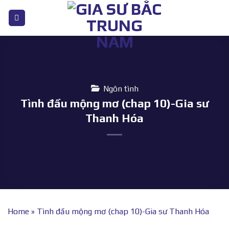
Bỏ
qua
nội
dung
Ngôn tình
Tình đầu mộng mơ (chap 10)-Gia sư
Thanh Hóa
Home
»
Tình đầu mộng mơ (chap 10)-Gia sư Thanh Hóa