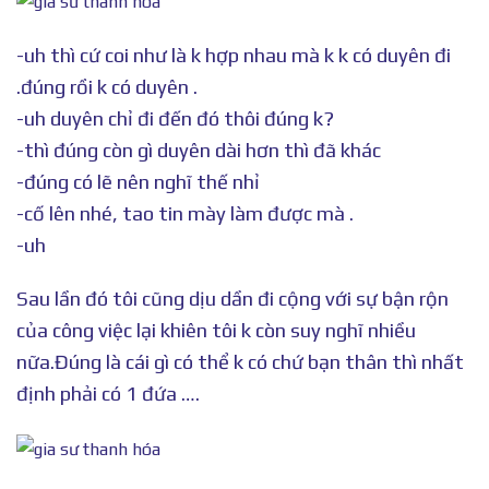
-uh thì cứ coi như là k hợp nhau mà k k có duyên đi
.đúng rồi k có duyên .
-uh duyên chỉ đi đến đó thôi đúng k?
-thì đúng còn gì duyên dài hơn thì đã khác
-đúng có lẽ nên nghĩ thế nhỉ
-cố lên nhé, tao tin mày làm được mà .
-uh
Sau lần đó tôi cũng dịu dần đi cộng với sự bận rộn
của công việc lại khiên tôi k còn suy nghĩ nhiều
nữa.Đúng là cái gì có thể k có chứ bạn thân thì nhất
định phải có 1 đứa ….