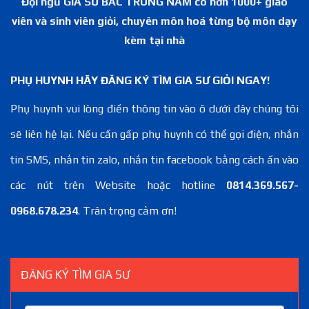
Đội ngũ GIA SƯ BẮC TRUNG NAM có hơn 1000+ giáo
viên và sinh viên giỏi, chuyên môn hoá từng bộ môn dạy
kèm tại nhà
PHỤ HUYNH HÃY ĐĂNG KÝ TÌM GIA SƯ GIỎI NGAY!
Phụ huynh vui lòng điền thông tin vào ô dưới đây chúng tôi
sẽ liên hệ lại. Nếu cần gấp phụ huynh có thể gọi điện, nhắn
tin SMS, nhắn tin zalo, nhắn tin facebook bằng cách ấn vào
các nút trên Website hoặc hotline
0814.369.567-
0968.678.234
. Trân trọng cảm ơn!
ĐĂNG KÝ TÌM GIA SƯ