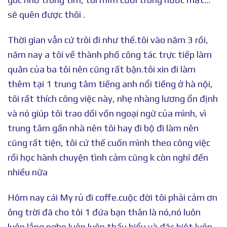
sẽ quên được thôi .
Thời gian vẫn cứ trôi đi như thế.tôi vào năm 3 rồi,
năm nay a tôi về thành phố công tác trực tiếp làm
quân của ba tôi nên cũng rất bận.tôi xin đi làm
thêm tại 1 trung tâm tiếng anh nổi tiếng ở hà nội,
tôi rất thích công việc này, nhẹ nhàng lương ổn định
và nó giúp tôi trao dồi vốn ngoại ngữ của mình, vì
trung tâm gần nhà nên tôi hay đi bộ đi làm nên
cũng rất tiện, tôi cứ thế cuốn mình theo công việc
rồi học hành chuyện tình cảm cũng k còn nghĩ đến
nhiều nữa
Hôm nay cái My rủ đi coffe.cuộc đời tôi phải cảm ơn
ông trời đã cho tôi 1 đứa bạn thân là nó,nó luôn
luôn lắng nghe luôn luôn thấu hiểu và đặc biệt luôn