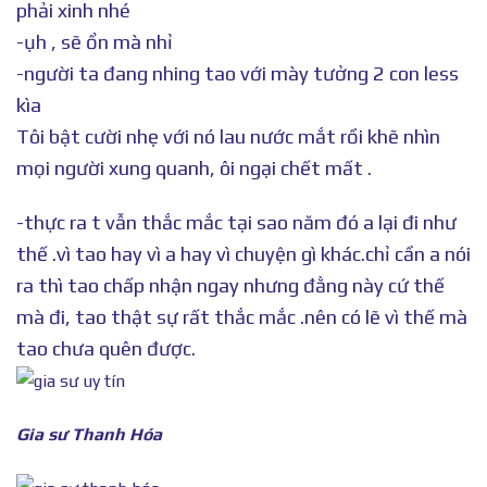
phải xinh nhé
-ụh , sẽ ổn mà nhỉ
-người ta đang nhing tao với mày tưởng 2 con less
kìa
Tôi bật cười nhẹ với nó lau nước mắt rồi khẽ nhìn
mọi người xung quanh, ôi ngại chết mất .
-thực ra t vẫn thắc mắc tại sao năm đó a lại đi như
thế .vì tao hay vì a hay vì chuyện gì khác.chỉ cần a nói
ra thì tao chấp nhận ngay nhưng đằng này cứ thế
mà đi, tao thật sự rất thắc mắc .nên có lẽ vì thế mà
tao chưa quên được.
Gia sư Thanh Hóa