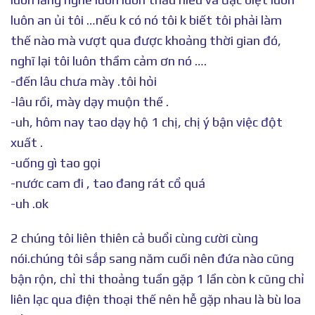
luôn an ủi tôi …nếu k có nó tôi k biết tôi phải làm
thế nào mà vượt qua được khoảng thời gian đó,
nghĩ lại tôi luôn thầm cảm ơn nó ….
-đến lâu chưa mày .tôi hỏi
-lâu rồi, mày dạy muộn thế .
-uh, hôm nay tao dạy hộ 1 chị, chị ý bận việc đột
xuất .
-uống gì tao gọi
-nước cam đi , tao đang rát cổ quá
-uh .ok
2 chúng tôi liên thiên cả buổi cùng cười cùng
nói.chúng tôi sắp sang năm cuối nên đứa nào cũng
bận rộn, chỉ thi thoảng tuần gặp 1 lần còn k cũng chỉ
liên lạc qua điện thoại thế nên hễ gặp nhau là bù loa