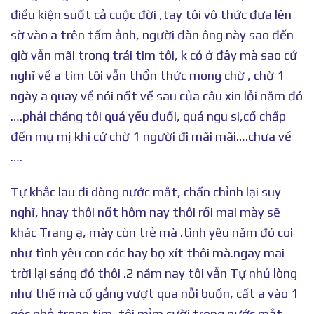
điều kiện suốt cả cuộc đời ,tay tôi vô thức đưa lên
sờ vào a trên tấm ảnh, người đàn ông này sao đến
giờ vẫn mãi trong trái tim tôi, k có ở đây mà sao cứ
nghĩ về a tim tôi vẫn thổn thức mong chờ , chờ 1
ngày a quay về nói nốt vế sau của câu xin lỗi năm đó
….phải chăng tôi quá yếu đuối, quá ngu si,cố chấp
đến mụ mị khi cứ chờ 1 người đi mãi mãi….chưa về
….
Tự khắc lau đi dòng nước mắt, chấn chỉnh lại suy
nghĩ, hnay thôi nốt hôm nay thôi rồi mai mày sẽ
khác Trang ạ, mày còn trẻ mà .tình yêu năm đó coi
như tình yêu con cóc hay bọ xít thôi mà.ngay mai
trời lại sáng đó thôi .2 năm nay tôi vẫn Tự nhủ lòng
như thế mà cố gắng vượt qua nỗi buồn, cất a vào 1
góc nhỏ trong tim, tôi mỉm cười trong nước mắt…