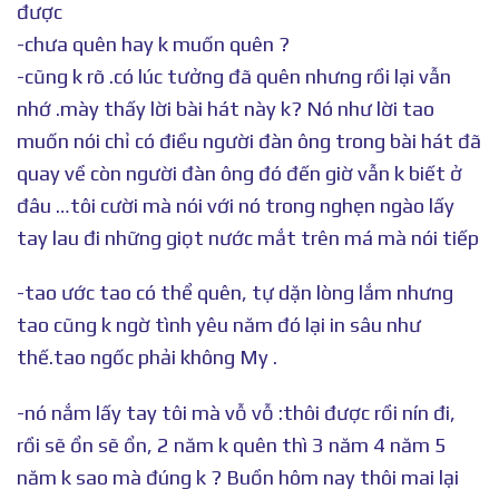
được
-chưa quên hay k muốn quên ?
-cũng k rõ .có lúc tưởng đã quên nhưng rồi lại vẫn
nhớ .mày thấy lời bài hát này k? Nó như lời tao
muốn nói chỉ có điều người đàn ông trong bài hát đã
quay về còn người đàn ông đó đến giờ vẫn k biết ở
đâu …tôi cười mà nói với nó trong nghẹn ngào lấy
tay lau đi những giọt nước mắt trên má mà nói tiếp
-tao ước tao có thể quên, tự dặn lòng lắm nhưng
tao cũng k ngờ tình yêu năm đó lại in sâu như
thế.tao ngốc phải không My .
-nó nắm lấy tay tôi mà vỗ vỗ :thôi được rồi nín đi,
rồi sẽ ổn sẽ ổn, 2 năm k quên thì 3 năm 4 năm 5
năm k sao mà đúng k ? Buồn hôm nay thôi mai lại