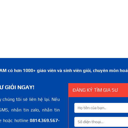
 có hơn 1000+ giáo viên và sinh viên giỏi, chuyên môn ho
Ư GIỎI NGAY!
ĐĂNG KÝ TÌM GIA SƯ
 chúng tôi sẽ liên hệ lại. Nếu
SMS, nhắn tin zalo, nhắn tin
e hoặc hotline
0814.369.567-