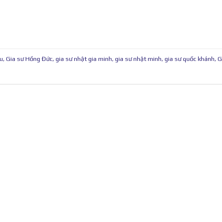
âu
,
Gia sư Hồng Đức
,
gia sư nhật gia minh
,
gia sư nhật minh
,
gia sư quốc khánh
,
G