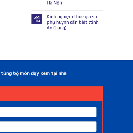
Hà Nội)
Kinh nghiệm thuê gia sư
24
Th4
phụ huynh cần biết (tỉnh
An Giang)
á từng bộ môn dạy kèm tại nhà