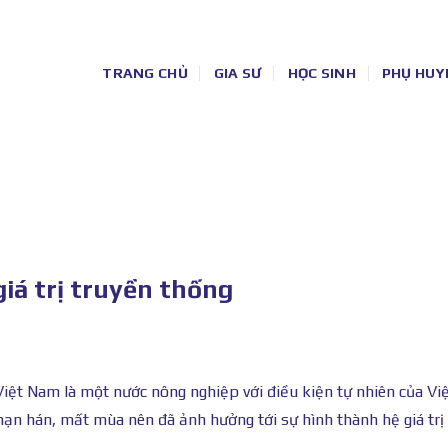
TRANG CHỦ
GIA SƯ
HỌC SINH
PHỤ HUY
iá trị truyền thống
 Việt Nam là một nước nông nghiệp với điều kiện tự nhiên của V
 hạn hán, mất mùa nên đã ảnh hưởng tới sự hình thành hệ giá trị