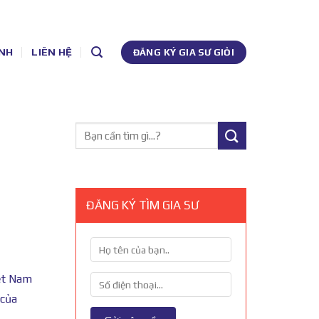
NH
LIÊN HỆ
ĐĂNG KÝ GIA SƯ GIỎI
ĐĂNG KÝ TÌM GIA SƯ
iệt Nam
 của