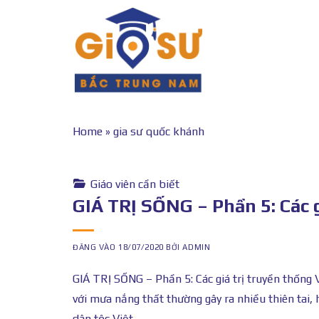
Bỏ
qua
nội
dung
Home
»
gia sư quốc khánh
Giáo viên cần biết
GIÁ TRỊ SỐNG – Phần 5: Các g
ĐĂNG VÀO
18/07/2020
BỞI
ADMIN
GIÁ TRỊ SỐNG – Phần 5: Các giá trị truyền thống
với mưa nắng thất thường gây ra nhiều thiên tai,
dân tộc Việt