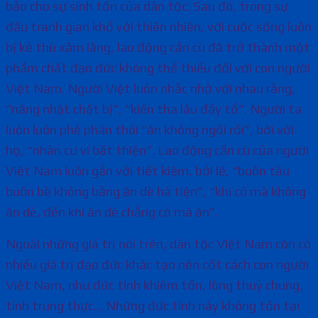
bảo cho sự sinh tồn của dân tộc. Sau đó, trong sự
đấu tranh gian khổ với thiên nhiên, với cuộc sống luôn
bị kẻ thù xâm lăng, lao động cần cù đã trở thành một
phẩm chất đạo đức không thể thiếu đối với con người
Việt Nam. Người Việt luôn nhắc nhở với nhau rằng,
“năng nhặt chặt bị”, “kiến tha lâu đầy tổ”. Người ta
luôn luôn phê phán thói “ăn không ngồi rồi”, bởi với
họ, “nhàn cư vi bất thiện”. Lao động cần cù của người
Việt Nam luôn gắn với tiết kiệm, bởi lẽ, “buôn tàu
buôn bè không bằng ăn dè hà tiện”, “khi có mà không
ăn dè, đến khi ăn dè chẳng có mà ăn”.
Ngoài những giá trị nói trên, dân tộc Việt Nam còn có
nhiều giá trị đạo đức khác tạo nên cốt cách con người
Việt Nam, như đức tính khiêm tốn, lòng thuỷ chung,
tính trung thực… Những đức tính này không tồn tại