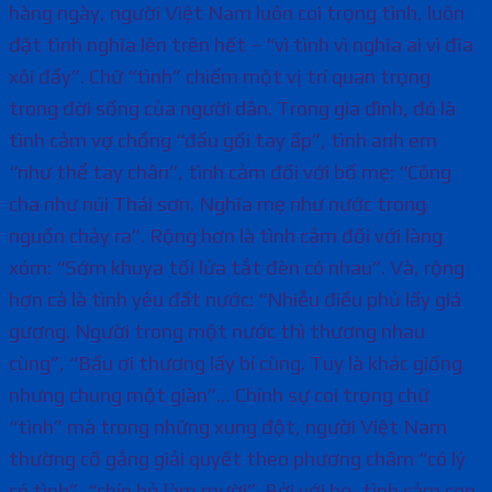
hàng ngày, người Việt Nam luôn coi trọng tình, luôn
đặt tình nghĩa lên trên hết – “vì tình vì nghĩa ai vì đĩa
xôi đầy”. Chữ “tình” chiếm một vị trí quan trọng
trong đời sống của người dân. Trong gia đình, đó là
tình cảm vợ chồng “đầu gối tay ấp”, tình anh em
“như thể tay chân”, tình cảm đối với bố mẹ: “Công
cha như núi Thái sơn. Nghĩa mẹ như nước trong
nguồn chảy ra”. Rộng hơn là tình cảm đối với làng
xóm: “Sớm khuya tối lửa tắt đèn có nhau”. Và, rộng
hơn cả là tình yêu đất nước: “Nhiễu điều phủ lấy giá
gương. Người trong một nước thì thương nhau
cùng”, “Bầu ơi thương lấy bí cùng. Tuy là khác giống
nhưng chung một giàn”… Chính sự coi trọng chữ
“tình” mà trong những xung đột, người Việt Nam
thường cố gắng giải quyết theo phương châm “có lý
có tình”, “chín bỏ làm mười”. Bởi với họ, tình cảm con