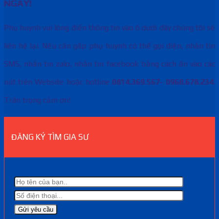
NGAY!
Phụ huynh vui lòng điền thông tin vào ô dưới đây chúng tôi sẽ
liên hệ lại. Nếu cần gấp phụ huynh có thể gọi điện, nhắn tin
SMS, nhắn tin zalo, nhắn tin facebook bằng cách ấn vào các
nút trên Website hoặc hotline
0814.369.567- 0968.678.234
.
Trân trọng cảm ơn!
ĐĂNG KÝ TÌM GIA SƯ