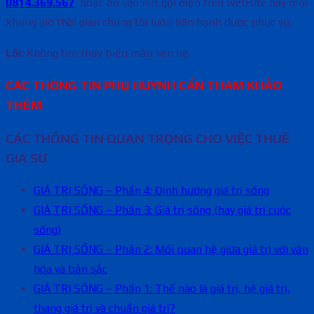
0814.369.567
hoặc ấn vào nút gọi điện trên website này mọi
khung giờ thời gian chúng tôi luôn hân hạnh được phục vụ.
Lỗi:
Không tìm thấy biểu mẫu liên hệ.
CÁC THÔNG TIN PHỤ HUYNH CẦN THAM KHẢO
THÊM
CÁC THÔNG TIN QUAN TRỌNG CHO VIỆC THUÊ
GIA SƯ
GIÁ TRỊ SỐNG – Phần 4: Định hướng giá trị sống
GIÁ TRỊ SỐNG – Phần 3: Giá trị sống (hay giá trị cuộc
sống)
GIÁ TRỊ SỐNG – Phần 2: Mối quan hệ giữa giá trị với văn
hóa và bản sắc
GIÁ TRỊ SỐNG – Phần 1: Thế nào là giá trị, hệ giá trị,
thang giá trị và chuẩn giá trị?