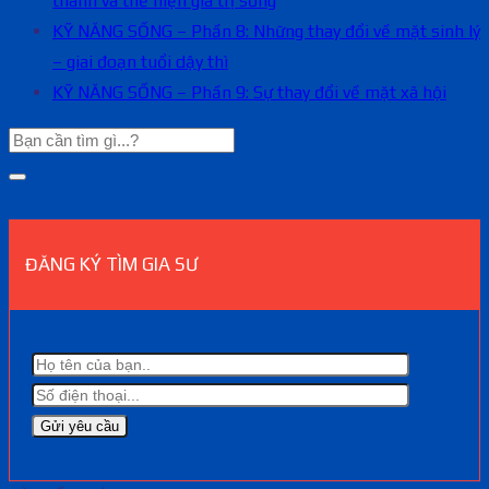
thành và thể hiện giá trị sống
KỸ NĂNG SỐNG – Phần 8: Những thay đổi về mặt sinh lý
– giai đoạn tuổi dậy thì
KỸ NĂNG SỐNG – Phần 9: Sự thay đổi về mặt xã hội
ĐĂNG KÝ TÌM GIA SƯ