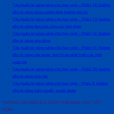
Tập huấn kĩ năng sống cho học sinh – Phần 14: Hướng
dẫn kĩ năng tăng cường định hướng nội lực
Tập huấn kĩ năng sống cho học sinh – Phần 13: Hướng
dẫn kĩ năng làm chủ cảm xúc bản thân
Tập huấn kĩ năng sống cho học sinh – Phần 12: Hướng
dẫn kĩ năng vận động
Tập huấn kĩ năng sống cho học sinh – Phần 11: Hướng
dẫn kĩ năng xây dựng, duy trì và phát triển các mối
quan hệ
Tập huấn kĩ năng sống cho học sinh – Phần 10: Hướng
dẫn kĩ năng hợp tác
Tập huấn kĩ năng sống cho học sinh – Phần 9: Hướng
dẫn kĩ năng kiên quyết, quyết đoán
THÔNG TIN HỮU ÍCH GIÚP CON BẠN HỌC TỐT
HƠN