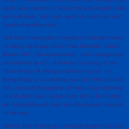
người là cao quý hơn cả, không thể vì những điều khác
mà bỏ đi được, “một mặt người hơn mười mặt của”,
“người sống đống vàng”…
Tinh thần thương yêu con người còn biểu hiện trong
sự tương trợ và giúp đỡ lẫn nhau theo kiểu “lá lành
đùm lá rách”, “chị ngã em nâng”, “một con ngựa đau
cả tàu không ăn cỏ”… ở tình cảm bao dung, vị tha:
“đánh kẻ chạy đi, không ai đánh kẻ chạy lại”. Họ
không những vị tha với nhau, mà còn vị tha với cả kẻ
thù. Lịch sử đã từng ghi lại rất nhiều rằng, với những
tù binh chiến tranh, họ luôn được đối xử tử tế, được
mở đường hiếu sinh, được cấp đầy đủ quân trang khi
trở về nước.
Tóm lại, tình thương yêu con người là giá trị đạo đức