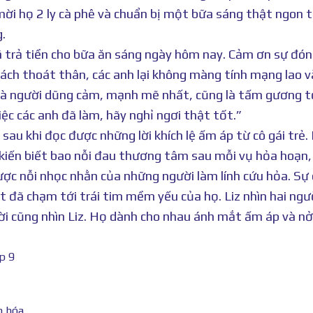
mời họ 2 ly cà phê và chuẩn bị một bữa sáng thật ngon 
.
đã trả tiền cho bữa ăn sáng ngày hôm nay. Cảm ơn sự đó
cách thoát thân, các anh lại không màng tính mạng lao 
nh là người dũng cảm, mạnh mẽ nhất, cũng là tấm gương 
ệc các anh đã làm, hãy nghỉ ngơi thật tốt.”
au khi đọc được những lời khích lệ ấm áp từ cô gái trẻ.
 kiến biết bao nỗi đau thương tâm sau mỗi vụ hỏa hoạn,
ược nỗi nhọc nhằn của những người làm lính cứu hỏa. Sự
 đã chạm tới trái tim mềm yếu của họ. Liz nhìn hai ngư
ời cũng nhìn Liz. Họ dành cho nhau ánh mắt ấm áp và nở