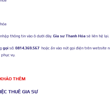
 nhập thông tin vào ô dưới đây.
Gia sư Thanh Hóa
sẽ liên hệ lại.
ng
gọi
số:
0814.369.567
hoặc ấn vào nút gọi điện trên website 
 phục vụ.
 KHẢO THÊM
ỆC THUÊ GIA SƯ