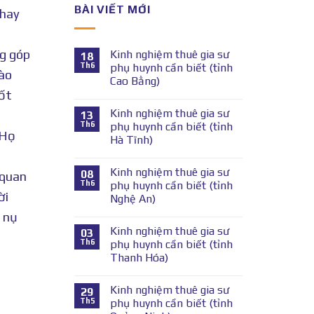
BÀI VIẾT MỚI
thay
ng góp
Kinh nghiệm thuê gia sư
18
Th6
phụ huynh cần biết (tỉnh
vào
Cao Bằng)
tốt
Kinh nghiệm thuê gia sư
13
Th6
phụ huynh cần biết (tỉnh
 Họ
Hà Tĩnh)
Kinh nghiệm thuê gia sư
08
 quan
Th6
phụ huynh cần biết (tỉnh
ời
Nghệ An)
 nụ
Kinh nghiệm thuê gia sư
03
Th6
phụ huynh cần biết (tỉnh
Thanh Hóa)
Kinh nghiệm thuê gia sư
29
Th5
phụ huynh cần biết (tỉnh