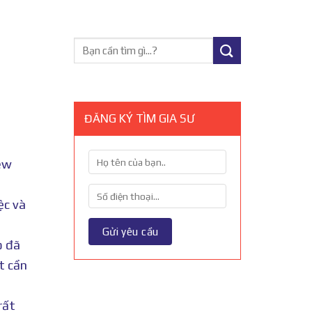
ĐĂNG KÝ TÌM GIA SƯ
ew
ệc và
ọ đã
t cần
rất