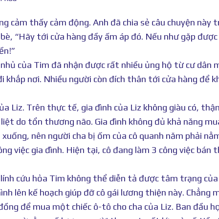
càng cảm thấy cảm động. Anh đã chia sẻ câu chuyện này t
n bè, “Hãy tới cửa hàng đầy ấm áp đó. Nếu như gặp được
ền!”
 nhủ của Tim đã nhận được rất nhiều ủng hộ từ cư dân 
i khắp nơi. Nhiều người còn đích thân tới cửa hàng để k
a Liz. Trên thực tế, gia đình của Liz không giàu có, thậ
ị liệt do tổn thương não. Gia đình không đủ khả năng mu
ên xuống, nên người cha bị ốm của cô quanh năm phải nằ
ng việc gia đình. Hiện tại, cô đang làm 3 công việc bán t
 lính cứu hỏa Tim không thể diễn tả được tâm trạng của
nh lên kế hoạch giúp đỡ cô gái lương thiện này. Chẳng 
đồng để mua một chiếc ô-tô cho cha của Liz. Ban đầu họ