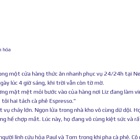
rong một cửa hàng thức ăn nhanh phục vụ 24/24h tại N
gày lúc 4 giờ sáng, khi trời vẫn còn tờ mờ.
ơng mặt mệt mỏi bước vào của hàng nơi Liz đang làm vi
 tôi hai tách cà phê Espresso.”
 vụ cháy lớn. Ngọn lửa trong nhà kho vô cùng dữ dội. H
ng hề chợp mắt. Lúc này, họ đang vô cùng kiệt sức và rấ
người lính cứu hỏa Paul và Tom trong khi pha cà phê. Cô 