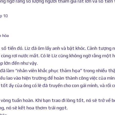
g ngờ rằng số lượng người tham gia rất lớn và số tiền 
ô số tiền đó. Liz đã ôm lấy anh và bật khóc. Cảnh tượng 
 cùng rơi nước mắt. Có lẽ Liz cũng không ngờ rằng một 
p lớn đến như vậy.
ng đã làm “nhân viên khắc phục thảm họa” trong nhiều thậ
ều lao vào hiện trường để hoàn thành công việc của mì
t ấy của ông có lẽ đã truyền cho con gái mình, và rồi c
vòng tuần hoàn. Khi bạn trao đi lòng tốt, nó sẽ trở về 
ng, nó sẽ kết hoa thơm trái ngọt.