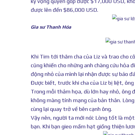
kỳ vọng quyên góp được $17,000 USD, khôn
được lên đến $86,000 USD.
Gia sư Thanh Hóa
Khi Tim tới thăm cha của Liz và trao cho c
cũng khiến cho những anh chàng cứu hỏa đi
động nhỏ của mình lại nhận được sự báo đá
Được biết, trước khi cha của Liz bị liệt, ô
Trong mỗi thảm họa, dù lớn hay nhỏ, ông đ
không màng tính mạng của bản thân. Lòng tố
cùng lại quay trở về bên cạnh ông.
Vậy nên, người ta mới nói: Lòng tốt là một 
bạn. Khi bạn gieo mầm hạt giống thiện lươ