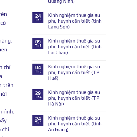
Quảng Ninh)
rên
Kinh nghiệm thuê gia sư
24
Th5
phụ huynh cần biết (tỉnh
 cô
Lạng Sơn)
mạng.
Kinh nghiệm thuê gia sư
09
Th5
phụ huynh cần biết (tỉnh
hen
Lai Châu)
Kinh nghiệm thuê gia sư
m chí
04
Th5
phụ huynh cần biết (TP
a
Huế)
m trên
Kinh nghiệm thuê gia sư
29
hời
Th4
phụ huynh cần biết (TP
Hà Nội)
 mình.
Kinh nghiệm thuê gia sư
24
mấy
Th4
phụ huynh cần biết (tỉnh
 chỉ
An Giang)