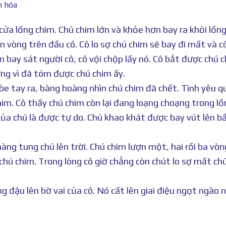
a lồng chim. Chú chim lớn và khỏe hơn bay ra khỏi lồng
ợn vòng trên đầu cô. Cô lo sợ chú chim sẽ bay đi mất và c
m bay sát người cô, cô vội chộp lấy nó. Cô bắt được chú 
ừng vì đã tóm được chú chim ấy.
òe tay ra, bàng hoàng nhìn chú chim đã chết. Tình yêu q
him. Cô thấy chú chim còn lại đang loạng choạng trong lồ
a chú là được tự do. Chú khao khát được bay vút lên bầ
hàng tung chú lên trời. Chú chim lượn một, hai rồi ba vòn
hú chim. Trong lòng cô giờ chẳng còn chút lo sợ mất ch
 đậu lên bờ vai của cô. Nó cất lên giai điệu ngọt ngào 