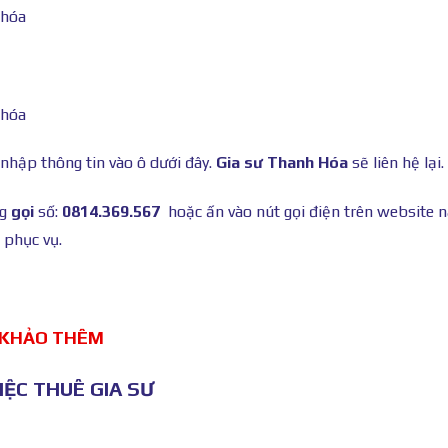
 nhập thông tin vào ô dưới đây.
Gia sư Thanh Hóa
sẽ liên hệ lại.
ng
gọi
số:
0814.369.567
hoặc ấn vào nút gọi điện trên website 
 phục vụ.
 KHẢO THÊM
ỆC THUÊ GIA SƯ