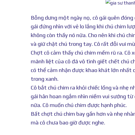
Bỗng dưng một ngày nọ, cô gái quên đóng cử
gái đứng nhìn với vẻ lo lắng khi chú chim lư
không còn thấy nó nữa. Cho nên khi chú chi
và giữ chặt chú trong tay. Cô rất đỗi vui m
Chợt cô cảm thấy chú chim mềm rũ ra. Cô x
mãnh liệt của cô đã vô tình giết chết chú c
có thể cảm nhận được khao khát lớn nhất củ
trong xanh.
Cô bắt chú chim ra khỏi chiếc lồng và nhẹ n
gái hân hoan ngắm nhìn niềm vui sướng từ c
nữa. Cô muốn chú chim được hạnh phúc.
Bất chợt chú chim bay gần hơn và nhẹ nhàng
mà cô chưa bao giờ được nghe.