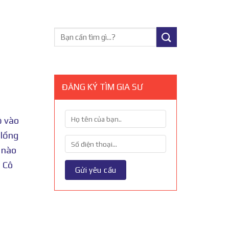
ĐĂNG KÝ TÌM GIA SƯ
ộ vào
 lồng
 nào
. Cô