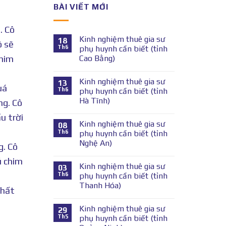
BÀI VIẾT MỚI
. Cô
Kinh nghiệm thuê gia sư
18
ô sẽ
Th6
phụ huynh cần biết (tỉnh
Cao Bằng)
chim
Kinh nghiệm thuê gia sư
13
uá
Th6
phụ huynh cần biết (tỉnh
Hà Tĩnh)
ng. Cô
u trời
Kinh nghiệm thuê gia sư
08
Th6
phụ huynh cần biết (tỉnh
Nghệ An)
g. Cô
ú chim
Kinh nghiệm thuê gia sư
03
Th6
phụ huynh cần biết (tỉnh
Thanh Hóa)
nhất
Kinh nghiệm thuê gia sư
29
Th5
phụ huynh cần biết (tỉnh