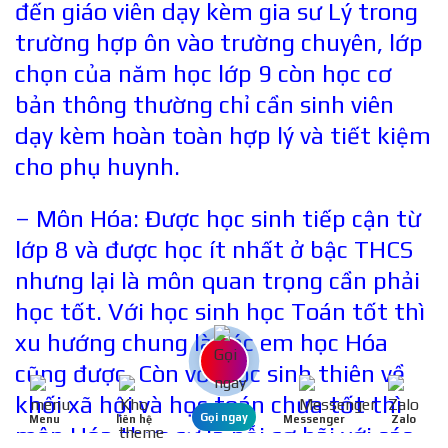
đến giáo viên dạy kèm gia sư Lý trong
trường hợp ôn vào trường chuyên, lớp
chọn của năm học lớp 9 còn học cơ
bản thông thường chỉ cần sinh viên
dạy kèm hoàn toàn hợp lý và tiết kiệm
cho phụ huynh.
– Môn Hóa: Được học sinh tiếp cận từ
lớp 8 và được học ít nhất ở bậc THCS
nhưng lại là môn quan trọng cần phải
học tốt. Với học sinh học Toán tốt thì
xu hướng chung là các em học Hóa
cũng được. Còn với học sinh thiên về
khối xã hội và học toán chưa tốt thì
Gọi ngay
Menu
liên hệ
Messenger
Zalo
môn Hóa thực sự là nỗi sợ hãi với các