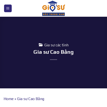
Bỏ
qua
nội
dung
Gia sư các tỉnh
Gia sư Cao Bằng
Home
»
Gia sư Cao Bằng