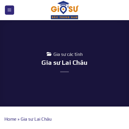
Bỏ
qua
nội
dung
Gia sư các tỉnh
Gia sư Lai Châu
Home
»
Gia sư Lai Châu