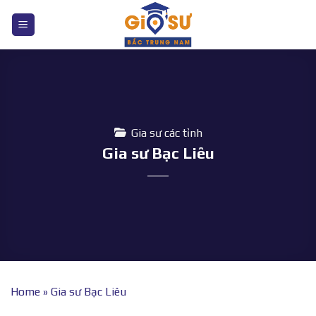
Bỏ
qua
nội
dung
Gia sư các tỉnh
Gia sư Bạc Liêu
Home
»
Gia sư Bạc Liêu