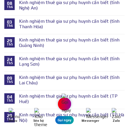
Kinh nghiệm thuê gia sư phụ huynh cần biết (tỉnh
08
Th6
Nghệ An)
Kinh nghiệm thuê gia sư phụ huynh cần biết (tỉnh
03
Th6
Thanh Hóa)
Kinh nghiệm thuê gia sư phụ huynh cần biết (tỉnh
29
Th5
Quảng Ninh)
Kinh nghiệm thuê gia sư phụ huynh cần biết (tỉnh
24
Th5
Lạng Sơn)
Kinh nghiệm thuê gia sư phụ huynh cần biết (tỉnh
09
Th5
Lai Châu)
Kinh nghiệm thuê gia sư phụ huynh cần biết (TP
04
Th5
Huế)
Kinh nghiệm thuê gia sư phụ huynh cần biết (TP Hà
29
Th4
Nội)
Gọi ngay
Menu
liên hệ
Messenger
Zalo