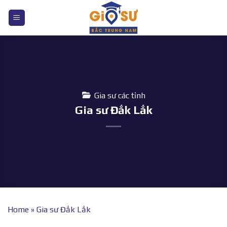
Bỏ
qua
nội
dung
Gia sư các tỉnh
Gia sư Đắk Lắk
Home
»
Gia sư Đắk Lắk