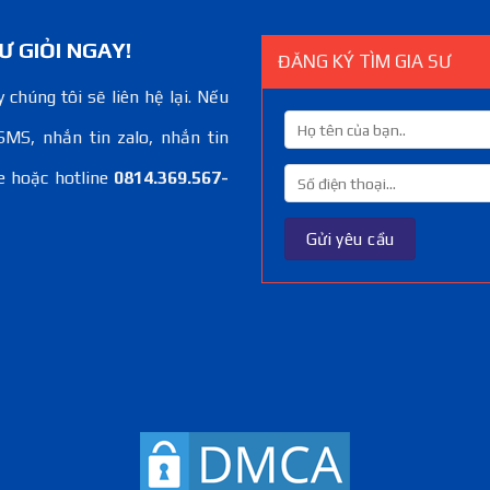
Ư GIỎI NGAY!
ĐĂNG KÝ TÌM GIA SƯ
 chúng tôi sẽ liên hệ lại. Nếu
SMS, nhắn tin zalo, nhắn tin
e hoặc hotline
0814.369.567-