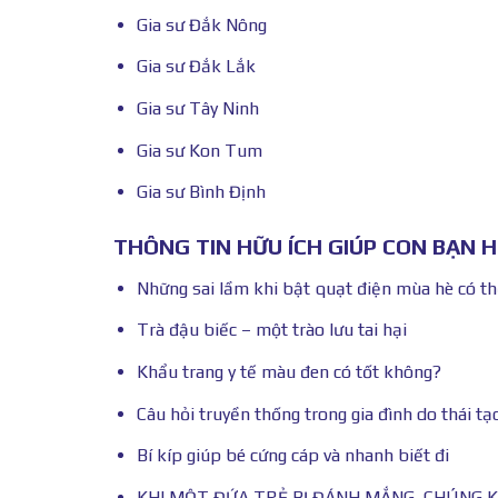
Gia sư Đắk Nông
Gia sư Đắk Lắk
Gia sư Tây Ninh
Gia sư Kon Tum
Gia sư Bình Định
THÔNG TIN HỮU ÍCH GIÚP CON BẠN 
Những sai lầm khi bật quạt điện mùa hè có th
Trà đậu biếc – một trào lưu tai hại
Khẩu trang y tế màu đen có tốt không?
Câu hỏi truyền thống trong gia đình do thái tạo
Bí kíp giúp bé cứng cáp và nhanh biết đi
KHI MỘT ĐỨA TRẺ BỊ ĐÁNH MẮNG, CHÚNG 