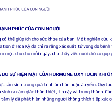
 HẠNH PHÚC CỦA CON NGƯỜI
 HẠNH PHÚC CỦA CON NGƯỜI
 có thể giúp ích cho sức khỏe của bạn. Một nghiên cứu 
lation ở Hoa Kỳ đã chỉ ra rằng xác suất tử vong do bệnh
m một chú chó mỗi ngày, cho thấy việc nuôi chó có góp
À DO SỰ HIỆN MẶT CỦA HORMONE OXYTOCIN KHI Ô
ược sản sinh trong quá trình ôm hôn hoặc âu yếm. Oxytoc
 sinh ra cảm giác thân thiết, tin cậy và trung thành. Cá
u tâm lý đã phát hiện những người không thích tiếp xúc 