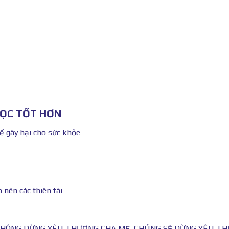
HỌC TỐT HƠN
ể gây hại cho sức khỏe
 nên các thiên tài
KHÔNG DỪNG YÊU THƯƠNG CHA MẸ, CHÚNG SẼ DỪNG YÊU T