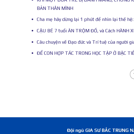
BẢN THÂN MÌNH
Cha mẹ hãy dừng lại 1 phút để nhìn lại thế hệ:
CẬU BÉ 7 tuổi ĂN TRỘM ĐỒ, và Cách HÀNH XỬ 
Câu chuyện về Đạo đức và Trí tuệ của người gi
ĐỂ CON HỢP TÁC TRONG HỌC TẬP Ở BẬC TI
Đội ngũ GIA SƯ BẮC TRUNG NAM