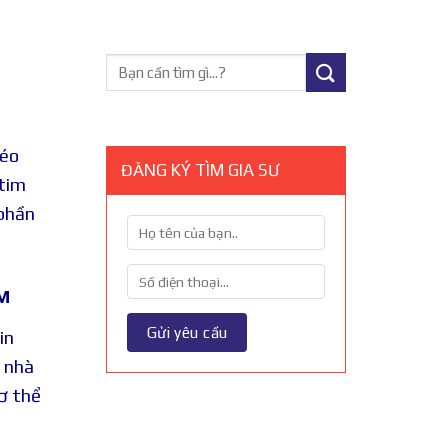
kéo
ĐĂNG KÝ TÌM GIA SƯ
 tim
 phần
M
in
c nhà
cơ thể