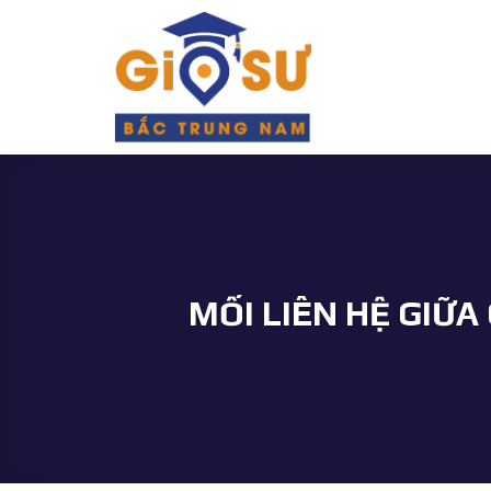
Bỏ
qua
nội
dung
MỐI LIÊN HỆ GIỮ