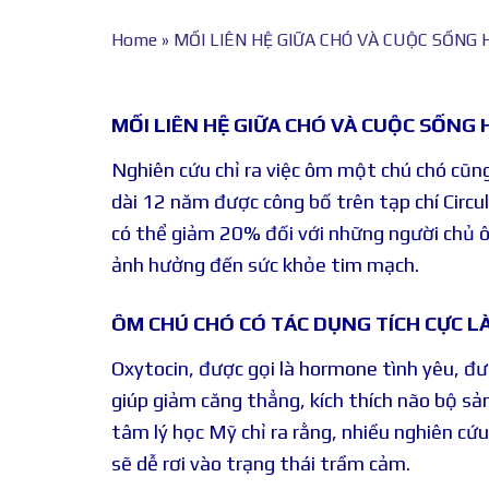
Home
»
MỐI LIÊN HỆ GIỮA CHÓ VÀ CUỘC SỐNG
MỐI LIÊN HỆ GIỮA CHÓ VÀ CUỘC SỐNG
Nghiên cứu chỉ ra việc ôm một chú chó cũng
dài 12 năm được công bố trên tạp chí Circu
có thể giảm 20% đối với những người chủ ô
ảnh hưởng đến sức khỏe tim mạch.
ÔM CHÚ CHÓ CÓ TÁC DỤNG TÍCH CỰC L
Oxytocin, được gọi là hormone tình yêu, đ
giúp giảm căng thẳng, kích thích não bộ sản
tâm lý học Mỹ chỉ ra rằng, nhiều nghiên cứ
sẽ dễ rơi vào trạng thái trầm cảm.