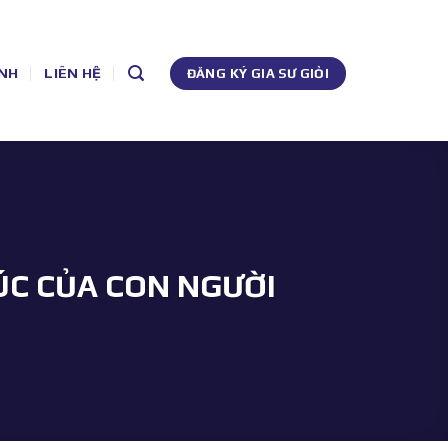
NH
LIÊN HỆ
ĐĂNG KÝ GIA SƯ GIỎI
ÚC CỦA CON NGƯỜI