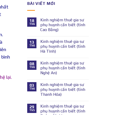
BÀI VIẾT MỚI
 nhất
t
Kinh nghiệm thuê gia sư
18
Th6
phụ huynh cần biết (tỉnh
Cao Bằng)
n.
Kinh nghiệm thuê gia sư
và
13
Th6
phụ huynh cần biết (tỉnh
iên
Hà Tĩnh)
 bình
Kinh nghiệm thuê gia sư
08
Th6
phụ huynh cần biết (tỉnh
Nghệ An)
hệ lại.
Kinh nghiệm thuê gia sư
03
Th6
phụ huynh cần biết (tỉnh
Thanh Hóa)
Kinh nghiệm thuê gia sư
29
Th5
phụ huynh cần biết (tỉnh