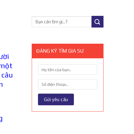
ĐĂNG KÝ TÌM GIA SƯ
ười
 một
 câu
n
.
g