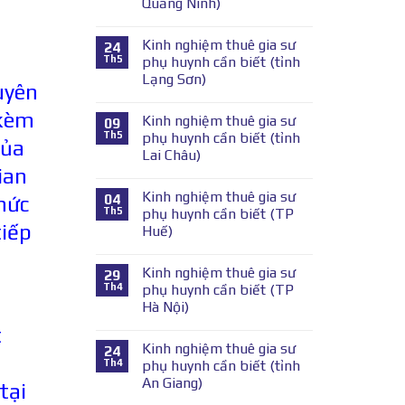
Quảng Ninh)
Kinh nghiệm thuê gia sư
24
Th5
phụ huynh cần biết (tỉnh
Lạng Sơn)
uyên
 kèm
Kinh nghiệm thuê gia sư
09
Th5
phụ huynh cần biết (tỉnh
của
Lai Châu)
ian
Kinh nghiệm thuê gia sư
04
hức
Th5
phụ huynh cần biết (TP
tiếp
Huế)
Kinh nghiệm thuê gia sư
29
Th4
phụ huynh cần biết (TP
Hà Nội)
t
Kinh nghiệm thuê gia sư
24
Th4
phụ huynh cần biết (tỉnh
An Giang)
tại