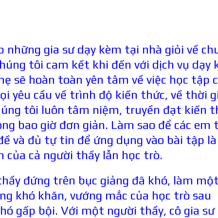
 những gia sư dạy kèm tại nhà giỏi về ch
húng tôi cam kết khi đến với dịch vụ dạy
mẹ sẽ hoàn toàn yên tâm về việc học tập 
i yêu cầu về trình độ kiến thức, về thời g
húng tôi luôn tâm niệm, truyền đạt kiến t
ông bao giờ đơn giản. Làm sao để các em 
 và đủ tự tin để ứng dụng vào bài tập là
 của cả người thầy lẫn học trò.
 thầy đứng trên bục giảng đã khó, làm mộ
ng khó khăn, vướng mắc của học trò sau
hó gấp bội. Với một người thầy, cô gia sư 