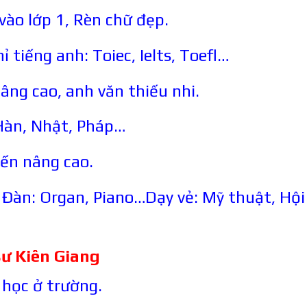
vào lớp 1, Rèn chữ đẹp.
 tiếng anh: Toiec, Ielts, Toefl…
âng cao, anh văn thiếu nhi.
Hàn, Nhật, Pháp…
ến nâng cao.
Đàn: Organ, Piano…Dạy vẻ: Mỹ thuật, Hội
sư
Kiên Giang
 học ở trường.