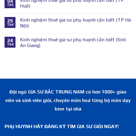
Kinh nghiệm thuê gia sư phụ huynh cần biết (TP
04
Th5
Huế)
Kinh nghiệm thuê gia sư phụ huynh cần biết (TP Hà
29
Th4
Nội)
Kinh nghiệm thuê gia sư phụ huynh cần biết (tỉnh
24
Th4
An Giang)
Đội ngũ GIA SƯ BẮC TRUNG NAM có hơn 1000+ giáo
viên và sinh viên giỏi, chuyên môn hoá từng bộ môn dạy
kèm tại nhà
PHỤ HUYNH HÃY ĐĂNG KÝ TÌM GIA SƯ GIỎI NGAY!