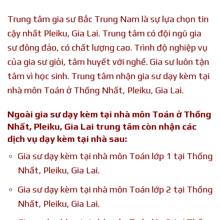
Trung tâm gia sư Bắc Trung Nam là sự lựa chọn tin
cậy nhất Pleiku, Gia Lai. Trung tâm có đội ngũ gia
sư đông đảo, có chất lượng cao. Trình độ nghiệp vụ
của gia sư giỏi, tâm huyết với nghề. Gia sư luôn tận
tâm vì học sinh.
Trung tâm nhận gia sư dạy kèm tại
nhà môn Toán ở Thống Nhất, Pleiku, Gia Lai.
Ngoài gia sư dạy kèm tại nhà môn Toán ở Thống
Nhất, Pleiku, Gia Lai trung tâm còn nhận các
dịch vụ dạy kèm tại nhà sau:
Gia sư dạy kèm tại nhà môn Toán lớp 1 tại Thống
Nhất, Pleiku, Gia Lai.
Gia sư dạy kèm tại nhà môn Toán lớp 2 tại Thống
Nhất, Pleiku, Gia Lai.