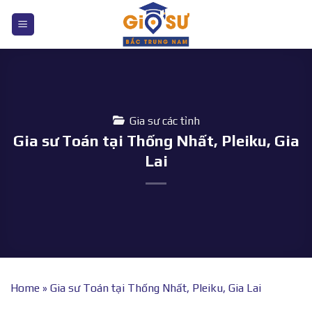
Bỏ
qua
nội
dung
Gia sư các tỉnh
Gia sư Toán tại Thống Nhất, Pleiku, Gia
Lai
Home
»
Gia sư Toán tại Thống Nhất, Pleiku, Gia Lai