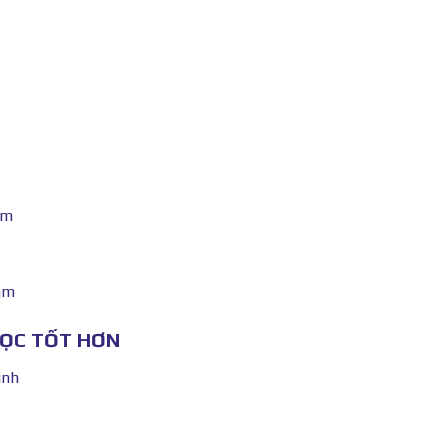
am
am
HỌC TỐT HƠN
inh