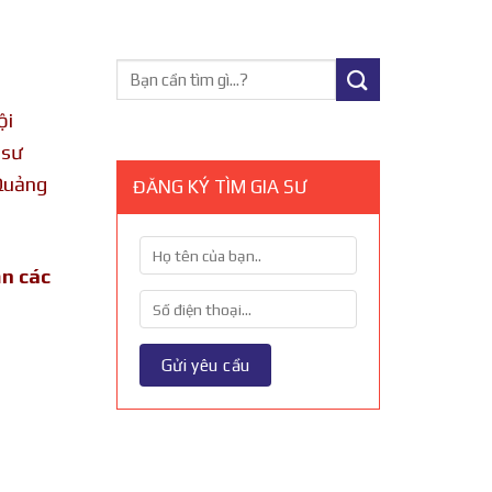
ội
 sư
Quảng
ĐĂNG KÝ TÌM GIA SƯ
ận các