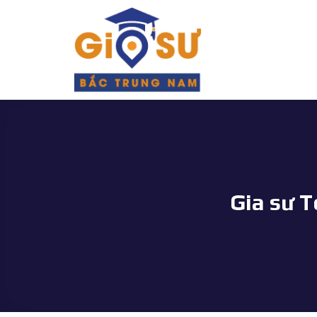
Bỏ
qua
nội
dung
Gia sư 