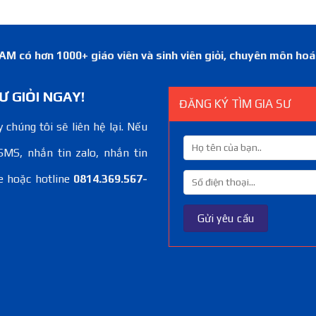
 có hơn 1000+ giáo viên và sinh viên giỏi, chuyên môn ho
Ư GIỎI NGAY!
ĐĂNG KÝ TÌM GIA SƯ
 chúng tôi sẽ liên hệ lại. Nếu
SMS, nhắn tin zalo, nhắn tin
e hoặc hotline
0814.369.567-