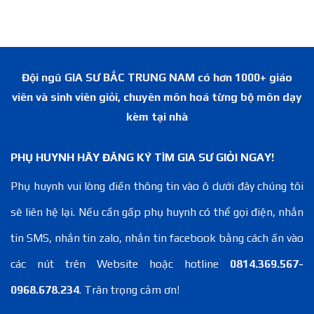
Đội ngũ GIA SƯ BẮC TRUNG NAM có hơn 1000+ giáo
viên và sinh viên giỏi, chuyên môn hoá từng bộ môn dạy
kèm tại nhà
PHỤ HUYNH HÃY ĐĂNG KÝ TÌM GIA SƯ GIỎI NGAY!
Phụ huynh vui lòng điền thông tin vào ô dưới đây chúng tôi
sẽ liên hệ lại. Nếu cần gấp phụ huynh có thể gọi điện, nhắn
tin SMS, nhắn tin zalo, nhắn tin facebook bằng cách ấn vào
các nút trên Website hoặc hotline
0814.369.567-
0968.678.234
. Trân trọng cảm ơn!