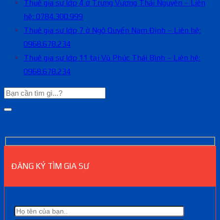
Thuê gia sư lớp 4 ở Trưng Vương Thái Nguyên – Liên
hệ: 0784.300.999
Thuê gia sư lớp 7 ở Ngô Quyền Nam Định – Liên hệ:
0968.678.234
Thuê gia sư lớp 11 tại Vũ Phúc Thái Bình – Liên hệ:
0968.678.234
ĐĂNG KÝ TÌM GIA SƯ