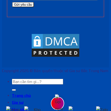
Copyright 2026 © Bản quyền thuộc về Gia sư Bắc Trung Nam
Trang chủ
Gia sư
Học sinh