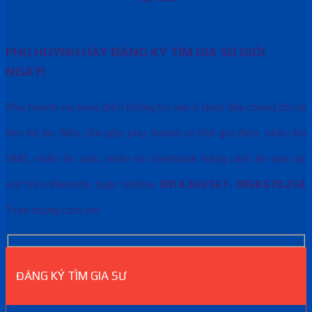
PHỤ HUYNH HÃY ĐĂNG KÝ TÌM GIA SƯ GIỎI
NGAY!
Phụ huynh vui lòng điền thông tin vào ô dưới đây chúng tôi sẽ
liên hệ lại. Nếu cần gấp phụ huynh có thể gọi điện, nhắn tin
SMS, nhắn tin zalo, nhắn tin facebook bằng cách ấn vào các
nút trên Website hoặc hotline
0814.369.567- 0968.678.234
.
Trân trọng cảm ơn!
ĐĂNG KÝ TÌM GIA SƯ