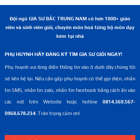
Đội ngũ GIA SƯ BẮC TRUNG NAM có hơn 1000+ giáo
viên và sinh viên giỏi, chuyên môn hoá từng bộ môn dạy
kèm tại nhà
PHỤ HUYNH HÃY ĐĂNG KÝ TÌM GIA SƯ GIỎI NGAY!
Phụ huynh vui lòng điền thông tin vào ô dưới đây chúng tôi
sẽ liên hệ lại. Nếu cần gấp phụ huynh có thể gọi điện, nhắn
tin SMS, nhắn tin zalo, nhắn tin facebook bằng cách ấn vào
các nút trên Website hoặc hotline
0814.369.567-
0968.678.234
. Trân trọng cảm ơn!