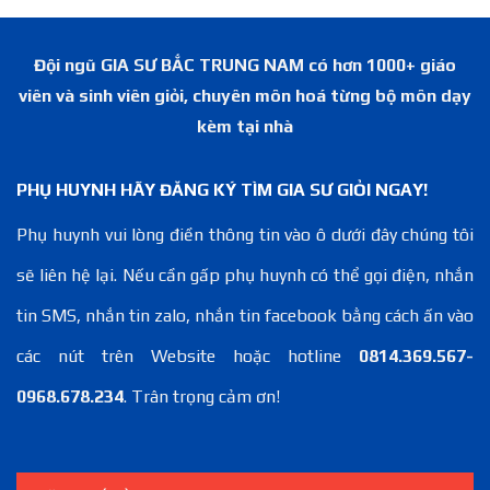
Đội ngũ GIA SƯ BẮC TRUNG NAM có hơn 1000+ giáo
viên và sinh viên giỏi, chuyên môn hoá từng bộ môn dạy
kèm tại nhà
PHỤ HUYNH HÃY ĐĂNG KÝ TÌM GIA SƯ GIỎI NGAY!
Phụ huynh vui lòng điền thông tin vào ô dưới đây chúng tôi
sẽ liên hệ lại. Nếu cần gấp phụ huynh có thể gọi điện, nhắn
tin SMS, nhắn tin zalo, nhắn tin facebook bằng cách ấn vào
các nút trên Website hoặc hotline
0814.369.567-
0968.678.234
. Trân trọng cảm ơn!