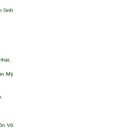
n Sinh
nhạc.
ôn Mỹ
.
ôn Võ