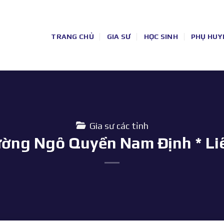
TRANG CHỦ
GIA SƯ
HỌC SINH
PHỤ HUY
Gia sư các tỉnh
ường Ngô Quyền Nam Định * Li