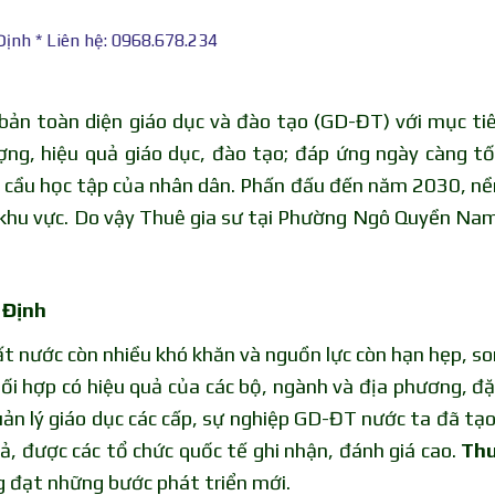
ịnh * Liên hệ: 0968.678.234
ản toàn diện giáo dục và đào tạo (GD-ĐT) với mục ti
ợng, hiệu quả giáo dục, đào tạo; đáp ứng ngày càng t
u cầu học tập của nhân dân. Phấn đấu đến năm 2030, nề
g khu vực. Do vậy Thuê gia sư tại Phường Ngô Quyền Na
 Định
t nước còn nhiều khó khăn và nguồn lực còn hạn hẹp, so
i hợp có hiệu quả của các bộ, ngành và địa phương, đặ
quản lý giáo dục các cấp, sự nghiệp GD-ĐT nước ta đã tạ
ả, được các tổ chức quốc tế ghi nhận, đánh giá cao.
Thu
 đạt những bước phát triển mới.