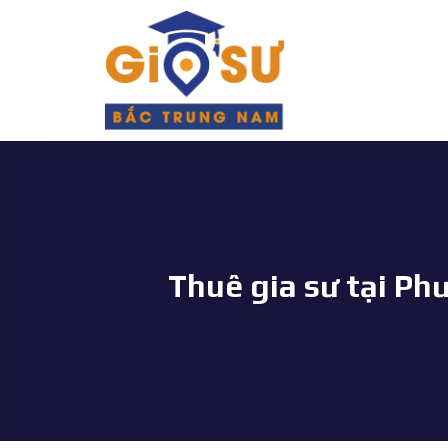
Bỏ
qua
nội
dung
Thuê gia sư tại Ph