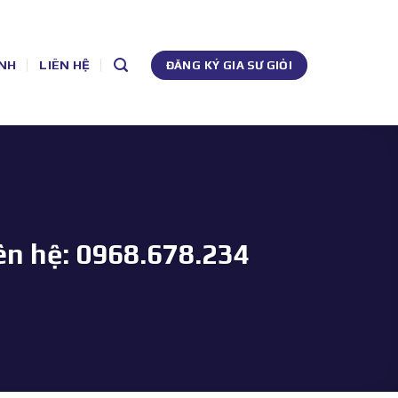
NH
LIÊN HỆ
ĐĂNG KÝ GIA SƯ GIỎI
ên hệ: 0968.678.234