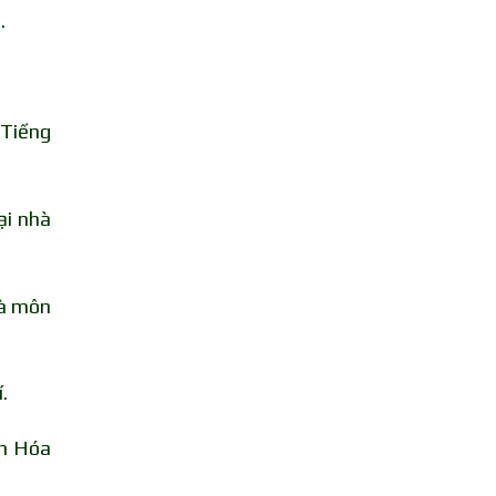
.
 Tiếng
ại nhà
hà môn
.
ôn Hóa