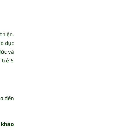
thiện.
áo dục
ước và
 trẻ 5
lo đến
 khảo