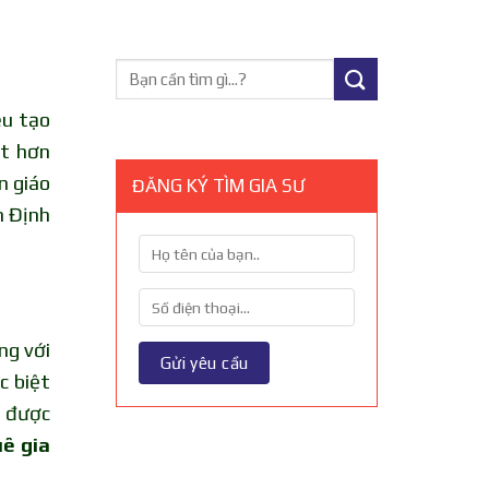
êu tạo
ốt hơn
n giáo
ĐĂNG KÝ TÌM GIA SƯ
m Định
ng với
c biệt
o được
ê gia