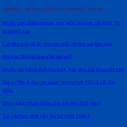
THÔNG TIN PHỤ HUYNH CẦN BIẾT THÊM:
Muốn con chăm ngoan, học giỏi, cha mẹ cần biết 10
bí quyết sau
Con khó bảo là do cha mẹ mắc những sai lầm này
Khi nào thì con bạn cần gia sư?
Muốn nói tiếng Anh lưu loát, hãy đọc các bí quyết này
Gia sư lớp 4 cho con quan trọng hơn tất cả các lớp
khác.
Chọn sách tham khảo cho trẻ như thế nào?
Tại sao học sinh cần gia sư môn Toán?