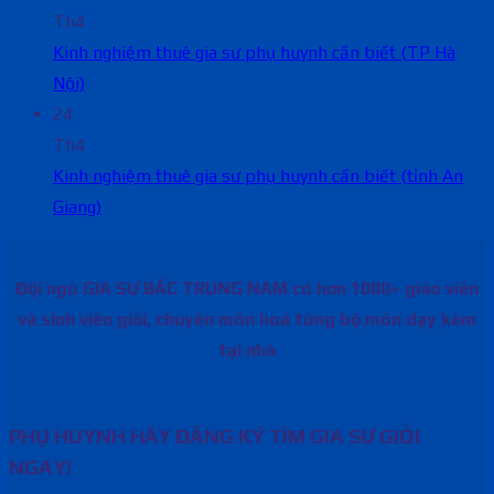
Th4
Kinh nghiệm thuê gia sư phụ huynh cần biết (TP Hà
Nội)
24
Th4
Kinh nghiệm thuê gia sư phụ huynh cần biết (tỉnh An
Giang)
Đội ngũ GIA SƯ BẮC TRUNG NAM có hơn 1000+ giáo viên
và sinh viên giỏi, chuyên môn hoá từng bộ môn dạy kèm
tại nhà
PHỤ HUYNH HÃY ĐĂNG KÝ TÌM GIA SƯ GIỎI
NGAY!