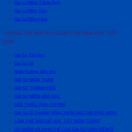
Gia sư Môn Tiếng Anh
Gia sư Môn Văn
Gia Sư Môn Hoá
THÔNG TIN HỮU ÍCH GIÚP CON BẠN HỌC TỐT
HƠN
Gia Sư Tin Học
Gia Sư Vẽ
Ngôi trường dấu yêu
GIA SƯ MÔN TOÁN
GIA SƯ THANH HÓA
GIA SƯ MÔN HÓA HỌC
GIỚI THIỆU PHỤ HUYNH
GIA SƯ Ở THANH HÓA CHỌN SAO CHO PHÙ HỢP?
LÀM THẾ NÀO ĐỂ HỌC TỐT MÔN TOÁN?
ƯU ĐIỂM VÀ HẠN CHẾ CỦA GIA SƯ SINH VIÊN Ở