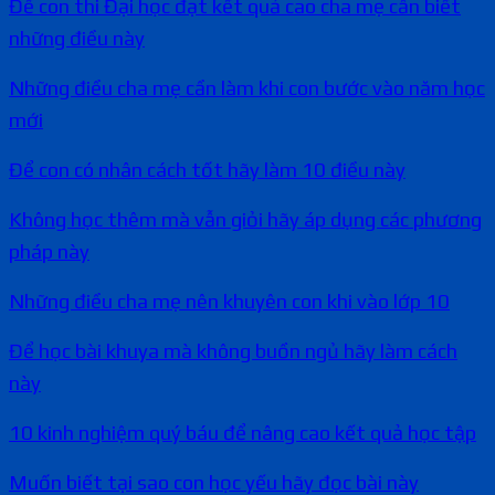
Để con thi Đại học đạt kết quả cao cha mẹ cần biết
những điều này
Những điều cha mẹ cần làm khi con bước vào năm học
mới
Để con có nhân cách tốt hãy làm 10 điều này
Không học thêm mà vẫn giỏi hãy áp dụng các phương
pháp này
Những điều cha mẹ nên khuyên con khi vào lớp 10
Để học bài khuya mà không buồn ngủ hãy làm cách
này
10 kinh nghiệm quý báu để nâng cao kết quả học tập
Muốn biết tại sao con học yếu hãy đọc bài này