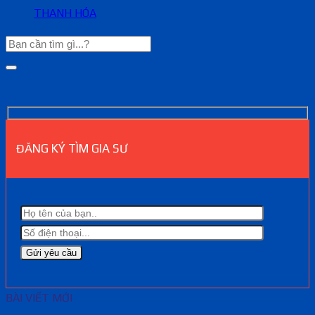
THANH HÓA
ĐĂNG KÝ TÌM GIA SƯ
BÀI VIẾT MỚI