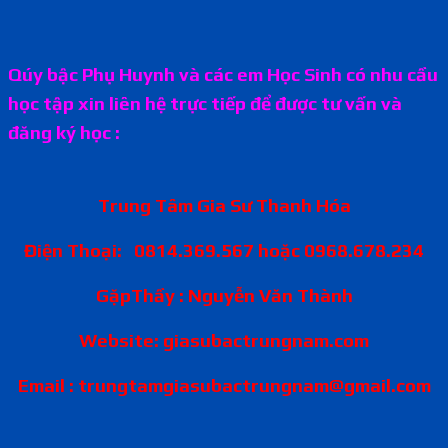
Qúy bậc Phụ Huynh và các em Học Sinh có nhu cầu
học tập xin liên hệ trực tiếp để được tư vấn và
đăng ký học :
Trung Tâm Gia Sư Thanh Hóa
Điện Thoại: 0814.369.567 hoặc 0968.678.234
GặpThầy : Nguyễn Văn Thành
Website: giasubactrungnam.com
Email : trungtamgiasubactrungnam@gmail.com