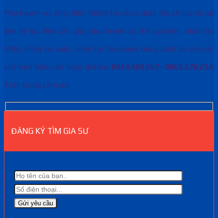
Phụ huynh vui lòng điền thông tin vào ô dưới đây chúng tôi sẽ
liên hệ lại. Nếu cần gấp phụ huynh có thể gọi điện, nhắn tin
SMS, nhắn tin zalo, nhắn tin facebook bằng cách ấn vào các
nút trên Website hoặc hotline
0814.369.567- 0968.678.234
.
Trân trọng cảm ơn!
ĐĂNG KÝ TÌM GIA SƯ