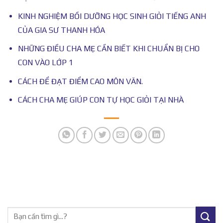
KINH NGHIỆM BỒI DƯỠNG HỌC SINH GIỎI TIẾNG ANH
CỦA GIA SƯ THANH HÓA
NHỮNG ĐIỀU CHA MẸ CẦN BIẾT KHI CHUẨN BỊ CHO
CON VÀO LỚP 1
CÁCH ĐỂ ĐẠT ĐIỂM CAO MÔN VĂN.
CÁCH CHA MẸ GIÚP CON TỰ HỌC GIỎI TẠI NHÀ