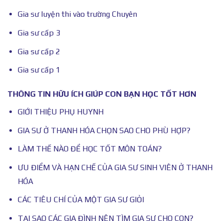
Gia sư luyện thi vào trường Chuyên
Gia sư cấp 3
Gia sư cấp 2
Gia sư cấp 1
THÔNG TIN HỮU ÍCH GIÚP CON BẠN HỌC TỐT HƠN
GIỚI THIỆU PHỤ HUYNH
GIA SƯ Ở THANH HÓA CHỌN SAO CHO PHÙ HỢP?
LÀM THẾ NÀO ĐỂ HỌC TỐT MÔN TOÁN?
ƯU ĐIỂM VÀ HẠN CHẾ CỦA GIA SƯ SINH VIÊN Ở THANH
HÓA
CÁC TIÊU CHÍ CỦA MỘT GIA SƯ GIỎI
TẠI SAO CÁC GIA ĐÌNH NÊN TÌM GIA SƯ CHO CON?