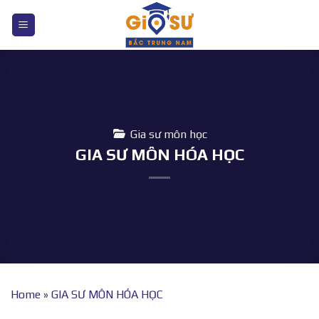
Bỏ
qua
nội
dung
Gia sư môn học
GIA SƯ MÔN HÓA HỌC
Home
»
GIA SƯ MÔN HÓA HỌC