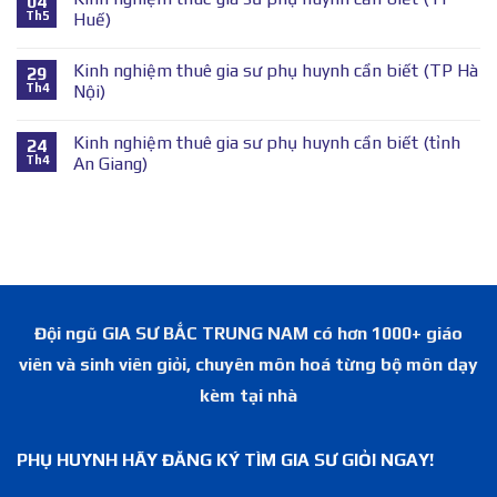
04
Th5
Huế)
Kinh nghiệm thuê gia sư phụ huynh cần biết (TP Hà
29
Th4
Nội)
Kinh nghiệm thuê gia sư phụ huynh cần biết (tỉnh
24
Th4
An Giang)
Đội ngũ GIA SƯ BẮC TRUNG NAM có hơn 1000+ giáo
viên và sinh viên giỏi, chuyên môn hoá từng bộ môn dạy
kèm tại nhà
PHỤ HUYNH HÃY ĐĂNG KÝ TÌM GIA SƯ GIỎI NGAY!