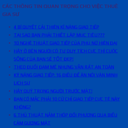
CÁC THÔNG TIN QUAN TRỌNG CHO VIỆC THUÊ
GIA SƯ
4 BÍ QUYẾT CẢI THIỆN KĨ NĂNG GIAO TIẾP
TẠI SAO BẠN PHẢI THIẾT LẬP MỤC TIÊU???
10 NGHỆ THUẬT GIAO TIẾP CỦA PHỤ NỮ HIỆN ĐẠI
HÃY Ở BÊN NGƯỜI CÓ TƯ DUY TÍCH CỰC THÌ CUỘC
SỐNG CỦA BẠN SẼ TỐT ĐẸP!
THEO ĐUỔI ĐAM MÊ NHƯNG VẪN RẤT AN TOÀN
KỸ NĂNG GIAO TIẾP: 16 ĐIỀU ĐỂ ĂN NÓI VĂN MINH
LỊCH SỰ
HÃY QUÝ TRỌNG NGƯỜI TRƯỚC MẶT!
BẠN CÓ MẮC PHẢI 10 CỬ CHỈ GIAO TIẾP CỰC TỆ NÀY
KHÔNG?
6 THỦ THUẬT NẮM THÓP ĐỐI PHƯƠNG QUA BIỂU
CẢM GƯƠNG MẶT