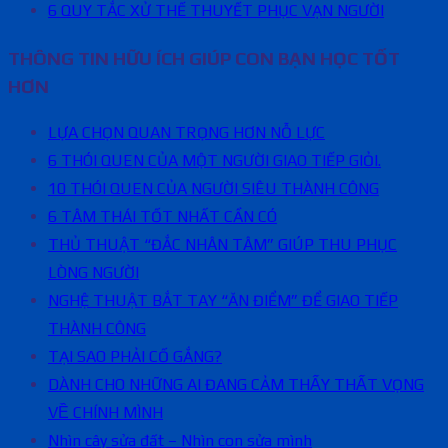
6 QUY TẮC XỬ THẾ THUYẾT PHỤC VẠN NGƯỜI
THÔNG TIN HỮU ÍCH GIÚP CON BẠN HỌC TỐT
HƠN
LỰA CHỌN QUAN TRỌNG HƠN NỖ LỰC
6 THÓI QUEN CỦA MỘT NGƯỜI GIAO TIẾP GIỎI.
10 THÓI QUEN CỦA NGƯỜI SIÊU THÀNH CÔNG
6 TÂM THÁI TỐT NHẤT CẦN CÓ
THỦ THUẬT “ĐẮC NHÂN TÂM” GIÚP THU PHỤC
LÒNG NGƯỜI
NGHỆ THUẬT BẮT TAY “ĂN ĐIỂM” ĐỂ GIAO TIẾP
THÀNH CÔNG
TẠI SAO PHẢI CỐ GẮNG?
DÀNH CHO NHỮNG AI ĐANG CẢM THẤY THẤT VỌNG
VỀ CHÍNH MÌNH
Nhìn cây sửa đất – Nhìn con sửa mình