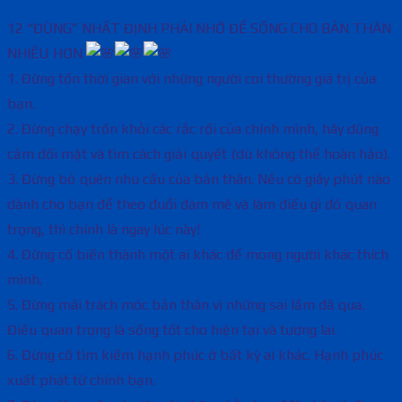
12 “ĐỪNG” NHẤT ĐỊNH PHẢI NHỚ ĐỂ SỐNG CHO BẢN THÂN
NHIỀU HƠN
1. Đừng tốn thời gian với những người coi thường giá trị của
bạn.
2. Đừng chạy trốn khỏi các rắc rối của chính mình, hãy dũng
cảm đối mặt và tìm cách giải quyết (dù không thể hoàn hảo).
3. Đừng bỏ quên nhu cầu của bản thân. Nếu có giây phút nào
dành cho bạn để theo đuổi đam mê và làm điều gì đó quan
trọng, thì chính là ngay lúc này!
4. Đừng cố biến thành một ai khác để mong người khác thích
mình.
5. Đừng mãi trách móc bản thân vì những sai lầm đã qua.
Điều quan trọng là sống tốt cho hiện tại và tương lai.
6. Đừng cố tìm kiếm hạnh phúc ở bất kỳ ai khác. Hạnh phúc
xuất phát từ chính bạn.