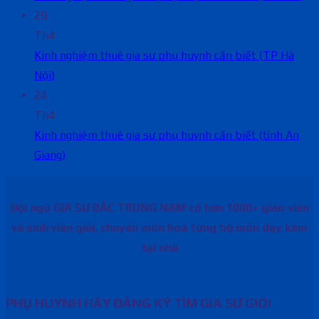
29
Th4
Kinh nghiệm thuê gia sư phụ huynh cần biết (TP Hà
Nội)
24
Th4
Kinh nghiệm thuê gia sư phụ huynh cần biết (tỉnh An
Giang)
Đội ngũ GIA SƯ BẮC TRUNG NAM có hơn 1000+ giáo viên
và sinh viên giỏi, chuyên môn hoá từng bộ môn dạy kèm
tại nhà
PHỤ HUYNH HÃY ĐĂNG KÝ TÌM GIA SƯ GIỎI