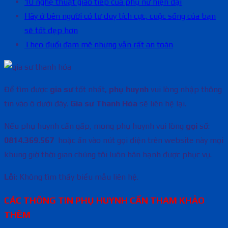
10 nghệ thuật giao tiếp của phụ nữ hiện đại
Hãy ở bên người có tư duy tích cực, cuộc sống của bạn
sẽ tốt đẹp hơn
Theo đuổi đam mê nhưng vẫn rất an toàn
Để tìm được
gia sư
tốt nhất,
phụ huynh
vui lòng nhập thông
tin vào ô dưới đây.
Gia sư Thanh Hóa
sẽ liên hệ lại.
Nếu phụ huynh cần gấp, mong phụ huynh vui lòng
gọi
số:
0814.369.567
hoặc ấn vào nút gọi điện trên website này mọi
khung giờ thời gian chúng tôi luôn hân hạnh được phục vụ.
Lỗi:
Không tìm thấy biểu mẫu liên hệ.
CÁC THÔNG TIN PHỤ HUYNH CẦN THAM KHẢO
THÊM