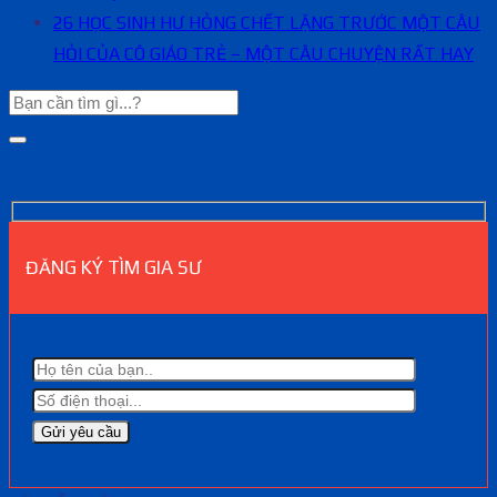
26 HỌC SINH HƯ HỎNG CHẾT LẶNG TRƯỚC MỘT CÂU
HỎI CỦA CÔ GIÁO TRẺ – MỘT CÂU CHUYỆN RẤT HAY
ĐĂNG KÝ TÌM GIA SƯ