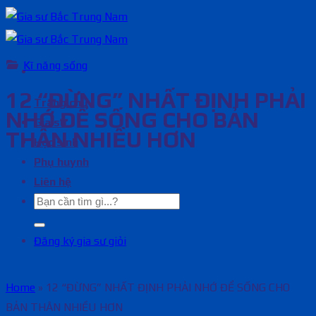
Bỏ
qua
nội
Kĩ năng sống
dung
12 “ĐỪNG” NHẤT ĐỊNH PHẢI
Trang chủ
NHỚ ĐỂ SỐNG CHO BẢN
Gia sư
THÂN NHIỀU HƠN
Học sinh
Phụ huynh
Liên hệ
Đăng ký gia sư giỏi
Home
»
12 “ĐỪNG” NHẤT ĐỊNH PHẢI NHỚ ĐỂ SỐNG CHO
BẢN THÂN NHIỀU HƠN