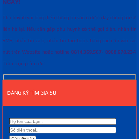
NGAY!
Phụ huynh vui lòng điền thông tin vào ô dưới đây chúng tôi sẽ
liên hệ lại. Nếu cần gấp phụ huynh có thể gọi điện, nhắn tin
SMS, nhắn tin zalo, nhắn tin facebook bằng cách ấn vào các
nút trên Website hoặc hotline
0814.369.567- 0968.678.234
.
Trân trọng cảm ơn!
ĐĂNG KÝ TÌM GIA SƯ