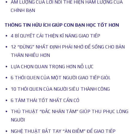
ÂM LƯỢNG CỦA LỜI NÓI THỂ HIỆN HÀM LƯỢNG CỦA
CHÍNH BẠN
THÔNG TIN HỮU ÍCH GIÚP CON BẠN HỌC TỐT HƠN
4 BÍ QUYẾT CẢI THIỆN KĨ NĂNG GIAO TIẾP
12 “ĐỪNG” NHẤT ĐỊNH PHẢI NHỚ ĐỂ SỐNG CHO BẢN
THÂN NHIỀU HƠN
LỰA CHỌN QUAN TRỌNG HƠN NỖ LỰC
6 THÓI QUEN CỦA MỘT NGƯỜI GIAO TIẾP GIỎI.
10 THÓI QUEN CỦA NGƯỜI SIÊU THÀNH CÔNG
6 TÂM THÁI TỐT NHẤT CẦN CÓ
THỦ THUẬT “ĐẮC NHÂN TÂM” GIÚP THU PHỤC LÒNG
NGƯỜI
NGHỆ THUẬT BẮT TAY “ĂN ĐIỂM” ĐỂ GIAO TIẾP