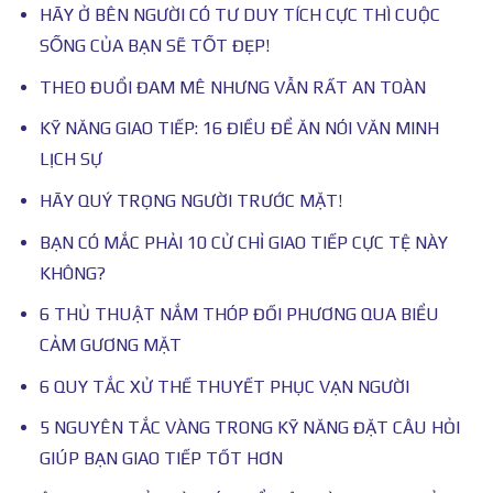
HÃY Ở BÊN NGƯỜI CÓ TƯ DUY TÍCH CỰC THÌ CUỘC
SỐNG CỦA BẠN SẼ TỐT ĐẸP!
THEO ĐUỔI ĐAM MÊ NHƯNG VẪN RẤT AN TOÀN
KỸ NĂNG GIAO TIẾP: 16 ĐIỀU ĐỂ ĂN NÓI VĂN MINH
LỊCH SỰ
HÃY QUÝ TRỌNG NGƯỜI TRƯỚC MẶT!
BẠN CÓ MẮC PHẢI 10 CỬ CHỈ GIAO TIẾP CỰC TỆ NÀY
KHÔNG?
6 THỦ THUẬT NẮM THÓP ĐỐI PHƯƠNG QUA BIỂU
CẢM GƯƠNG MẶT
6 QUY TẮC XỬ THẾ THUYẾT PHỤC VẠN NGƯỜI
5 NGUYÊN TẮC VÀNG TRONG KỸ NĂNG ĐẶT CÂU HỎI
GIÚP BẠN GIAO TIẾP TỐT HƠN