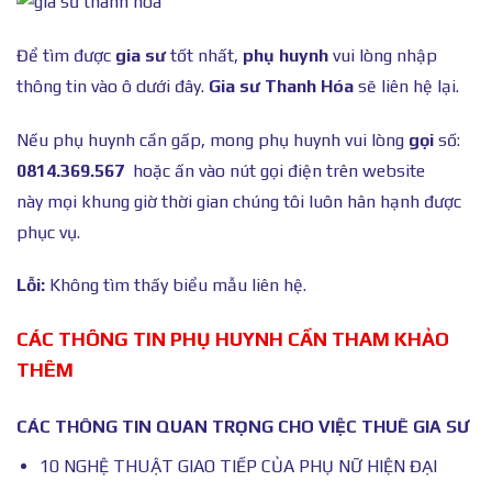
Để tìm được
gia sư
tốt nhất,
phụ huynh
vui lòng nhập
thông tin vào ô dưới đây.
Gia sư Thanh Hóa
sẽ liên hệ lại.
Nếu phụ huynh cần gấp, mong phụ huynh vui lòng
gọi
số:
0814.369.567
hoặc ấn vào nút gọi điện trên website
này mọi khung giờ thời gian chúng tôi luôn hân hạnh được
phục vụ.
Lỗi:
Không tìm thấy biểu mẫu liên hệ.
CÁC THÔNG TIN PHỤ HUYNH CẦN THAM KHẢO
THÊM
CÁC THÔNG TIN QUAN TRỌNG CHO VIỆC THUÊ GIA SƯ
10 NGHỆ THUẬT GIAO TIẾP CỦA PHỤ NỮ HIỆN ĐẠI