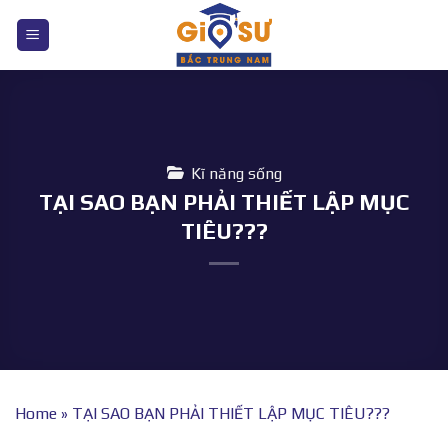
Bỏ
qua
nội
dung
Kĩ năng sống
TẠI SAO BẠN PHẢI THIẾT LẬP MỤC
TIÊU???
Home
»
TẠI SAO BẠN PHẢI THIẾT LẬP MỤC TIÊU???