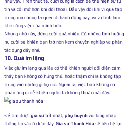
như vậy. Trên thực tế, cười cũng là cách để thể hiện sự tự
tin và cởi mở hơn khi đối thoại. Dẫu vậy đôi khi vì quá tập
trung mà chúng ta quên đi hành động này, và vô tình làm
khó công việc của mình hơn.
Nhưng nhớ này, đừng cười quá nhiều. Có những tình huống
nụ cười sẽ khiến bạn trở nên kém chuyên nghiệp và phản
tác dụng đấy nhé.
10. Quá im lặng
Việc giữ im lặng quá lâu có thể khiến người đối diện cảm
thấy bạn không có hứng thú, hoặc thậm chí là không tập
trung vào những gì họ nói. Ngoài ra, việc bạn không có
phản ứng gì dễ khiến người ta không thoải mái đấy.
Để tìm được
gia sư
tốt nhất,
phụ huynh
vui lòng nhập
thông tin vào ô dưới đây.
Gia sư Thanh Hóa
sẽ liên hệ lại.