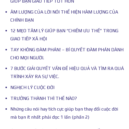
GIÚP BẠN GIAO TIẾP TỐT HƠN
ÂM LƯỢNG CỦA LỜI NÓI THỂ HIỆN HÀM LƯỢNG CỦA
CHÍNH BẠN
12 MẸO TÂM LÝ GIÚP BẠN “CHIẾM ƯU THẾ” TRONG
GIAO TIẾP XÃ HỘI
TAY KHÔNG ĐÀM PHÁN! – BÍ QUYẾT ĐÀM PHÁN DÀNH
CHO MỌI NGƯỜI.
7 BƯỚC GIẢI QUYẾT VẤN ĐỀ HIỆU QUẢ VÀ TÌM RA QUÁ
TRÌNH XẢY RA SỰ VIỆC.
NGHỊCH LÝ CUỘC ĐỜI
TRƯỞNG THÀNH THÌ THẾ NÀO?
Những câu nói hay tích cực giúp bạn thay đổi cuộc đời
mà bạn ít nhất phải đọc 1 lần (phần 2)