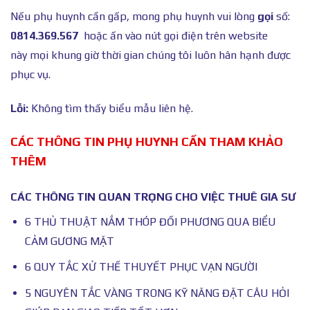
Nếu phụ huynh cần gấp, mong phụ huynh vui lòng
gọi
số:
0814.369.567
hoặc ấn vào nút gọi điện trên website
này mọi khung giờ thời gian chúng tôi luôn hân hạnh được
phục vụ.
Lỗi:
Không tìm thấy biểu mẫu liên hệ.
CÁC THÔNG TIN PHỤ HUYNH CẦN THAM KHẢO
THÊM
CÁC THÔNG TIN QUAN TRỌNG CHO VIỆC THUÊ GIA SƯ
6 THỦ THUẬT NẮM THÓP ĐỐI PHƯƠNG QUA BIỂU
CẢM GƯƠNG MẶT
6 QUY TẮC XỬ THẾ THUYẾT PHỤC VẠN NGƯỜI
5 NGUYÊN TẮC VÀNG TRONG KỸ NĂNG ĐẶT CÂU HỎI