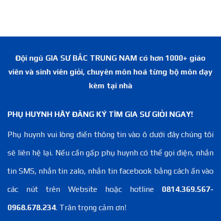
Đội ngũ GIA SƯ BẮC TRUNG NAM có hơn 1000+ giáo
viên và sinh viên giỏi, chuyên môn hoá từng bộ môn dạy
kèm tại nhà
PHỤ HUYNH HÃY ĐĂNG KÝ TÌM GIA SƯ GIỎI NGAY!
Phụ huynh vui lòng điền thông tin vào ô dưới đây chúng tôi
sẽ liên hệ lại. Nếu cần gấp phụ huynh có thể gọi điện, nhắn
tin SMS, nhắn tin zalo, nhắn tin facebook bằng cách ấn vào
các nút trên Website hoặc hotline
0814.369.567-
0968.678.234
. Trân trọng cảm ơn!