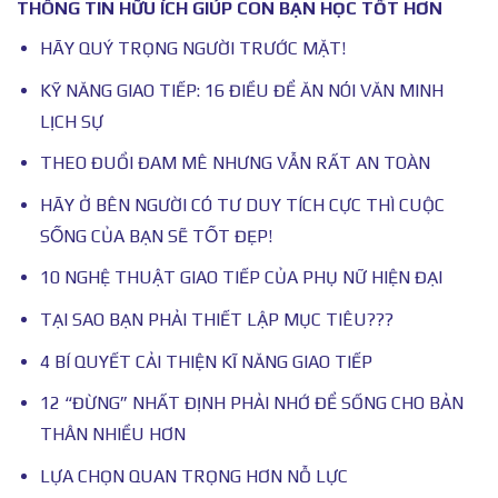
THÔNG TIN HỮU ÍCH GIÚP CON BẠN HỌC TỐT HƠN
HÃY QUÝ TRỌNG NGƯỜI TRƯỚC MẶT!
KỸ NĂNG GIAO TIẾP: 16 ĐIỀU ĐỂ ĂN NÓI VĂN MINH
LỊCH SỰ
THEO ĐUỔI ĐAM MÊ NHƯNG VẪN RẤT AN TOÀN
HÃY Ở BÊN NGƯỜI CÓ TƯ DUY TÍCH CỰC THÌ CUỘC
SỐNG CỦA BẠN SẼ TỐT ĐẸP!
10 NGHỆ THUẬT GIAO TIẾP CỦA PHỤ NỮ HIỆN ĐẠI
TẠI SAO BẠN PHẢI THIẾT LẬP MỤC TIÊU???
4 BÍ QUYẾT CẢI THIỆN KĨ NĂNG GIAO TIẾP
12 “ĐỪNG” NHẤT ĐỊNH PHẢI NHỚ ĐỂ SỐNG CHO BẢN
THÂN NHIỀU HƠN
LỰA CHỌN QUAN TRỌNG HƠN NỖ LỰC