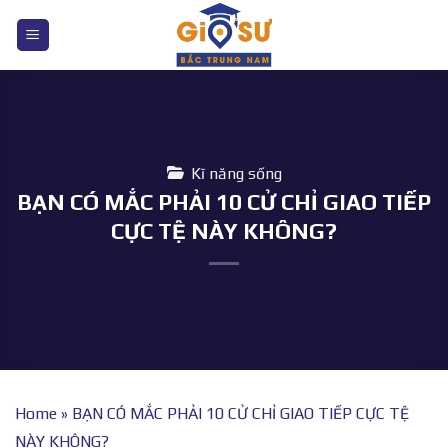
Bỏ
qua
nội
dung
Kĩ năng sống
BẠN CÓ MẮC PHẢI 10 CỬ CHỈ GIAO TIẾP
CỰC TỆ NÀY KHÔNG?
Home
»
BẠN CÓ MẮC PHẢI 10 CỬ CHỈ GIAO TIẾP CỰC TỆ
NÀY KHÔNG?