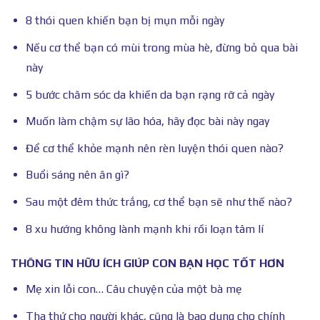
8 thói quen khiến bạn bị mụn mỗi ngày
Nếu cơ thể bạn có mùi trong mùa hè, đừng bỏ qua bài
này
5 bước chăm sóc da khiến da bạn rạng rỡ cả ngày
Muốn làm chậm sự lão hóa, hãy đọc bài này ngay
Để cơ thể khỏe mạnh nên rèn luyện thói quen nào?
Buổi sáng nên ăn gì?
Sau một đêm thức trắng, cơ thể bạn sẽ như thế nào?
8 xu hướng không lành mạnh khi rồi loạn tâm lí
THÔNG TIN HỮU ÍCH GIÚP CON BẠN HỌC TỐT HƠN
Mẹ xin lỗi con… Câu chuyện của một bà mẹ
Tha thứ cho người khác, cũng là bao dung cho chính