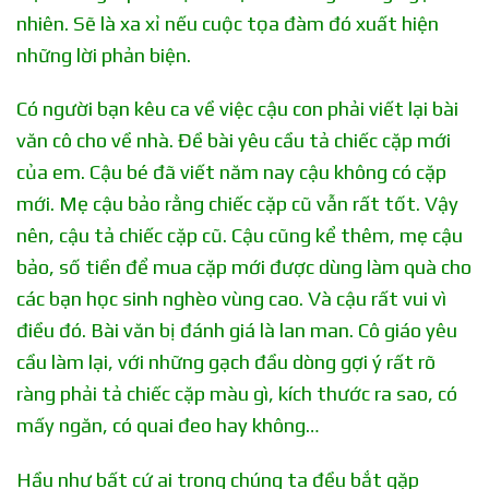
nhiên. Sẽ là xa xỉ nếu cuộc tọa đàm đó xuất hiện
những lời phản biện.
Có người bạn kêu ca về việc cậu con phải viết lại bài
văn cô cho về nhà. Đề bài yêu cầu tả chiếc cặp mới
của em. Cậu bé đã viết năm nay cậu không có cặp
mới. Mẹ cậu bảo rằng chiếc cặp cũ vẫn rất tốt. Vậy
nên, cậu tả chiếc cặp cũ. Cậu cũng kể thêm, mẹ cậu
bảo, số tiền để mua cặp mới được dùng làm quà cho
các bạn học sinh nghèo vùng cao. Và cậu rất vui vì
điều đó. Bài văn bị đánh giá là lan man. Cô giáo yêu
cầu làm lại, với những gạch đầu dòng gợi ý rất rõ
ràng phải tả chiếc cặp màu gì, kích thước ra sao, có
mấy ngăn, có quai đeo hay không…
Hầu như bất cứ ai trong chúng ta đều bắt gặp