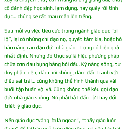
cô đánh đập học sinh, lạm dụng, hay quấy rối tình
dục… chúng sẽ rất mau mắn lên tiếng.
Sau mỗi vụ việc tiêu cực trong ngành giáo dục “bị
lộ”, lại có những chỉ đạo nọ, quyết tâm kia, hoặc hô
hào nâng cao đạo đức nhà giáo… Cũng có hiệu quả
nhất định. Nhưng đó thực sự là hiệu phương pháp
chữa cơn đau bụng bằng bôi dầu. Kỹ năng sống, tư
duy phản biện, dám nói không, dám đấu tranh với
điều sai trái… cũng không thể hình thành qua vài
buổi tập huấn vội vã. Cũng không thể kêu gọi đạo
đức nhà giáo suông. Nó phải bắt đầu từ thay đổi
triết lý giáo dục.
Nền giáo dục “vâng lời là ngoan”, “thầy giáo luôn
đúng” để lại hậu quả trên diện rộng, và gây tác hại