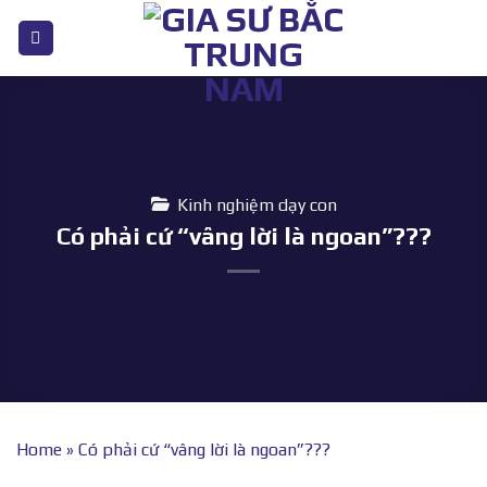
Bỏ
qua
nội
dung
Kinh nghiệm dạy con
Có phải cứ “vâng lời là ngoan”???
Home
»
Có phải cứ “vâng lời là ngoan”???