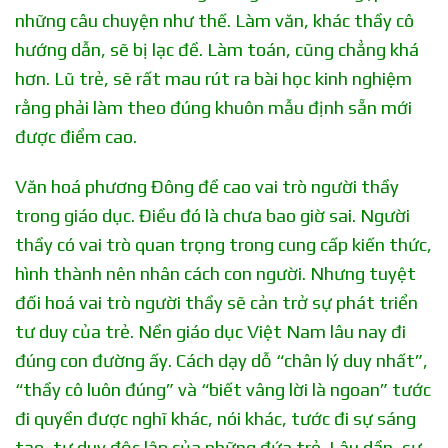
những câu chuyện như thế. Làm văn, khác thầy cô
hướng dẫn, sẽ bị lạc đề. Làm toán, cũng chẳng khá
hơn. Lũ trẻ, sẽ rất mau rút ra bài học kinh nghiệm
rằng phải làm theo đúng khuôn mẫu định sẵn mới
được điểm cao.
Văn hoá phương Đông đề cao vai trò người thầy
trong giáo dục. Điều đó là chưa bao giờ sai. Người
thầy có vai trò quan trọng trong cung cấp kiến thức,
hình thành nên nhân cách con người. Nhưng tuyệt
đối hoá vai trò người thầy sẽ cản trở sự phát triển
tư duy của trẻ. Nền giáo dục Việt Nam lâu nay đi
đúng con đường ấy. Cách dạy dỗ “chân lý duy nhất”,
“thầy cô luôn đúng” và “biết vâng lời là ngoan” tước
đi quyền được nghĩ khác, nói khác, tước đi sự sáng
tạo, tư duy độc lập của những đứa trẻ. Lâu dần, sự