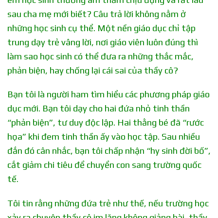
sau cha mẹ mới biết? Câu trả lời không nằm ở
những học sinh cụ thể. Một nền giáo dục chỉ tập
trung dạy trẻ vâng lời, nơi giáo viên luôn đúng thì
làm sao học sinh có thể đưa ra những thắc mắc,
phản biện, hay chống lại cái sai của thầy cô?
Bạn tôi là người ham tìm hiểu các phương pháp giáo
dục mới. Bạn tôi dạy cho hai đứa nhỏ tinh thần
“phản biện”, tư duy độc lập. Hai thằng bé đã “rước
họa” khi đem tinh thần ấy vào học tập. Sau nhiều
đắn đó cân nhắc, bạn tôi chấp nhận “hy sinh đời bố”,
cắt giảm chi tiêu để chuyển con sang trường quốc
tế.
Tôi tin rằng những đứa trẻ như thế, nếu trường học
xảy ra chuyện thầy cô im lặng không giảng bài, thầy