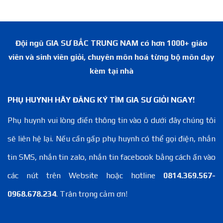
Đội ngũ GIA SƯ BẮC TRUNG NAM có hơn 1000+ giáo
viên và sinh viên giỏi, chuyên môn hoá từng bộ môn dạy
kèm tại nhà
PHỤ HUYNH HÃY ĐĂNG KÝ TÌM GIA SƯ GIỎI NGAY!
Phụ huynh vui lòng điền thông tin vào ô dưới đây chúng tôi
sẽ liên hệ lại. Nếu cần gấp phụ huynh có thể gọi điện, nhắn
tin SMS, nhắn tin zalo, nhắn tin facebook bằng cách ấn vào
các nút trên Website hoặc hotline
0814.369.567-
0968.678.234
. Trân trọng cảm ơn!