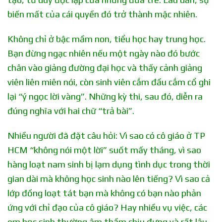
biến mất của cái quyền đó trở thành mặc nhiên.
Không chỉ ở bậc mầm non, tiểu học hay trung học.
Bạn đừng ngạc nhiên nếu một ngày nào đó bước
chân vào giảng đường đại học và thấy cảnh giảng
viên liên miên nói, còn sinh viên cắm đầu cắm cổ ghi
lại “ý ngọc lời vàng”. Những kỳ thi, sau đó, diễn ra
đúng nghĩa với hai chữ “trả bài”.
Nhiều người đã đặt câu hỏi: Vì sao có cô giáo ở TP
HCM “không nói một lời” suốt mấy tháng, vì sao
hàng loạt nam sinh bị lạm dụng tình dục trong thời
gian dài mà không học sinh nào lên tiếng? Vì sao cả
lớp đồng loạt tát bạn mà không có bạn nào phản
ứng với chỉ đạo của cô giáo? Hay nhiều vụ việc, các
em học sinh thường âm thầm chịu đựng và rất lâu