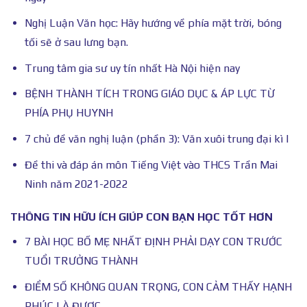
Nghị Luận Văn học: Hãy hướng về phía mặt trời, bóng
tối sẽ ở sau lưng bạn.
Trung tâm gia sư uy tín nhất Hà Nội hiện nay
BỆNH THÀNH TÍCH TRONG GIÁO DỤC & ÁP LỰC TỪ
PHÍA PHỤ HUYNH
7 chủ đề văn nghị luận (phần 3): Văn xuôi trung đại kì I
Đề thi và đáp án môn Tiếng Việt vào THCS Trần Mai
Ninh năm 2021-2022
THÔNG TIN HỮU ÍCH GIÚP CON BẠN HỌC TỐT HƠN
7 BÀI HỌC BỐ MẸ NHẤT ĐỊNH PHẢI DẠY CON TRƯỚC
TUỔI TRƯỞNG THÀNH
ĐIỂM SỐ KHÔNG QUAN TRỌNG, CON CẢM THẤY HẠNH
PHÚC LÀ ĐƯỢC