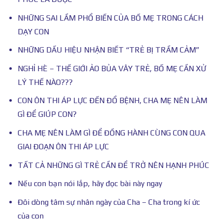
NHỮNG SAI LẦM PHỔ BIẾN CỦA BỐ MẸ TRONG CÁCH
DẠY CON
NHỮNG DẤU HIỆU NHẬN BIẾT “TRẺ BỊ TRẦM CẢM”
NGHỈ HÈ – THẾ GIỚI ẢO BỦA VÂY TRẺ, BỐ MẸ CẦN XỬ
LÝ THẾ NÀO???
CON ÔN THI ÁP LỰC ĐẾN ĐỔ BỆNH, CHA MẸ NÊN LÀM
GÌ ĐỂ GIÚP CON?
CHA MẸ NÊN LÀM GÌ ĐỂ ĐỒNG HÀNH CÙNG CON QUA
GIAI ĐOẠN ÔN THI ÁP LỰC
TẤT CẢ NHỮNG GÌ TRẺ CẦN ĐỂ TRỞ NÊN HẠNH PHÚC
Nếu con bạn nói lắp, hãy đọc bài này ngay
Đôi dòng tâm sự nhân ngày của Cha – Cha trong kí ức
của con