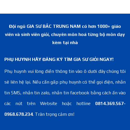
Đội ngũ GIA SƯ BẮC TRUNG NAM có hơn 1000+ giáo
viên và sinh viên giỏi, chuyên môn hoá từng bộ môn dạy
kèm tại nhà
PHỤ HUYNH HÃY ĐĂNG KÝ TÌM GIA SƯ GIỎI NGAY!
Phụ huynh vui lòng điền thông tin vào ô dưới đây chúng tôi
sẽ liên hệ lại. Nếu cần gấp phụ huynh có thể gọi điện, nhắn
tin SMS, nhắn tin zalo, nhắn tin facebook bằng cách ấn vào
các nút trên Website hoặc hotline
0814.369.567-
0968.678.234
. Trân trọng cảm ơn!