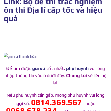
Link: Bộ đề thi trắc nghiệm
ôn thi Địa lí cấp tốc và hiệu
quả
.
.
Để tìm được
gia sư
tốt nhất,
phụ huynh
vui lòng
nhập thông tin vào ô dưới đây.
Chúng tôi
sẽ liên hệ
lại.
Nếu phụ huynh cần gấp, mong phụ huynh vui lòng
0814.369.567
gọi
số:
hoặc
0968.678.234