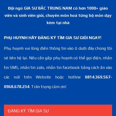
Đội ngũ GIA SƯ BẮC TRUNG NAM có hơn 1000+ giáo
viên và sinh viên giỏi, chuyên môn hoá từng bộ môn dạy
kèm tại nhà
PHỤ HUYNH HÃY ĐĂNG KÝ TÌM GIA SƯ GIỎI NGAY!
Phụ huynh vui lòng điền thông tin vào ô dưới đây chúng tôi
sẽ liên hệ lại. Nếu cần gấp phụ huynh có thể gọi điện, nhắn
tin SMS, nhắn tin zalo, nhắn tin facebook bằng cách ấn vào
các nút trên Website hoặc hotline
0814.369.567-
0968.678.234
. Trân trọng cảm ơn!
ĐĂNG KÝ TÌM GIA SƯ