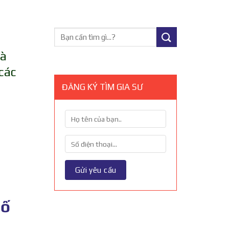
và
 các
ĐĂNG KÝ TÌM GIA SƯ
Số