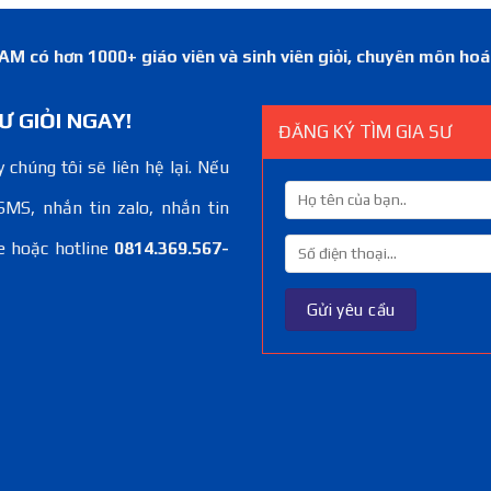
 có hơn 1000+ giáo viên và sinh viên giỏi, chuyên môn ho
Ư GIỎI NGAY!
ĐĂNG KÝ TÌM GIA SƯ
 chúng tôi sẽ liên hệ lại. Nếu
SMS, nhắn tin zalo, nhắn tin
e hoặc hotline
0814.369.567-