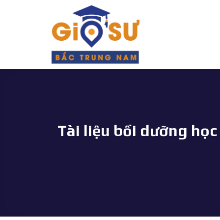
Bỏ
qua
nội
dung
Tài liệu bồi dưỡng học