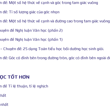
ên đề: Một số hệ thức về cạnh và góc trong tam giác vuông
n đề: Tỉ số lượng giác của góc nhọn
ên đề: Một số hệ thức về cạnh và đường cao trong tam giác vuông
Chuyên đề Nghị luận Văn học (phần 2)
Chuyên đề Nghị luận Văn học (phần 1)
 – Chuyên đề: 25 dạng Toán tiểu học bồi dưỡng học sinh giỏi.
ên đề: Góc có đỉnh bên trong đường tròn, góc có đỉnh bên ngoài 
HỌC TỐT HƠN
 đề Tỉ lệ thuận, tỉ lệ nghịch
nhất
 nhất