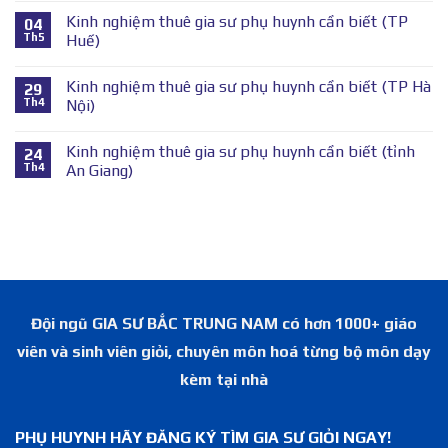
Kinh nghiệm thuê gia sư phụ huynh cần biết (TP
04
Th5
Huế)
Kinh nghiệm thuê gia sư phụ huynh cần biết (TP Hà
29
Th4
Nội)
Kinh nghiệm thuê gia sư phụ huynh cần biết (tỉnh
24
Th4
An Giang)
Đội ngũ GIA SƯ BẮC TRUNG NAM có hơn 1000+ giáo
viên và sinh viên giỏi, chuyên môn hoá từng bộ môn dạy
kèm tại nhà
PHỤ HUYNH HÃY ĐĂNG KÝ TÌM GIA SƯ GIỎI NGAY!