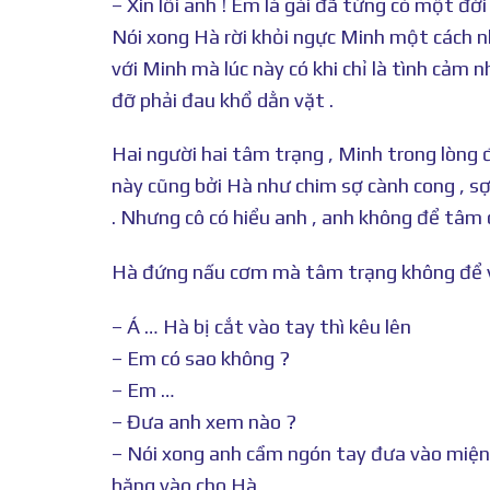
– Xin lỗi anh ! Em là gái đã từng có một đ
Nói xong Hà rời khỏi ngực Minh một cách n
với Minh mà lúc này có khi chỉ là tình cảm 
đỡ phải đau khổ dằn vặt .
Hai người hai tâm trạng , Minh trong lòng đ
này cũng bởi Hà như chim sợ cành cong , sợ
. Nhưng cô có hiểu anh , anh không để tâm
Hà đứng nấu cơm mà tâm trạng không để và
– Á … Hà bị cắt vào tay thì kêu lên
– Em có sao không ?
– Em …
– Đưa anh xem nào ?
– Nói xong anh cầm ngón tay đưa vào miệng 
băng vào cho Hà .