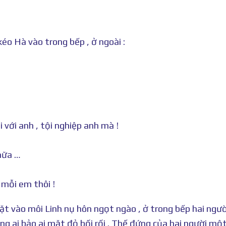
éo Hà vào trong bếp , ở ngoài :
với anh , tội nghiệp anh mà !
 nữa …
mỗi em thôi !
t vào môi Linh nụ hôn ngọt ngào , ở trong bếp hai ngườ
ng ai bảo ai mặt đỏ bối rối . Thế đứng của hai người mộ