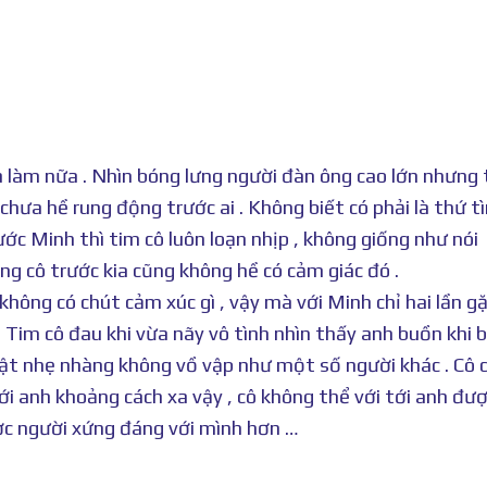
à làm nữa . Nhìn bóng lưng người đàn ông cao lớn nhưng
hưa hề rung động trước ai . Không biết có phải là thứ t
c Minh thì tim cô luôn loạn nhịp , không giống như nói
ng cô trước kia cũng không hề có cảm giác đó .
hông có chút cảm xúc gì , vậy mà với Minh chỉ hai lần gặ
! Tim cô đau khi vừa nãy vô tình nhìn thấy anh buồn khi b
hật nhẹ nhàng không vồ vập như một số người khác . Cô
i anh khoảng cách xa vậy , cô không thể với tới anh được
ợc người xứng đáng với mình hơn …