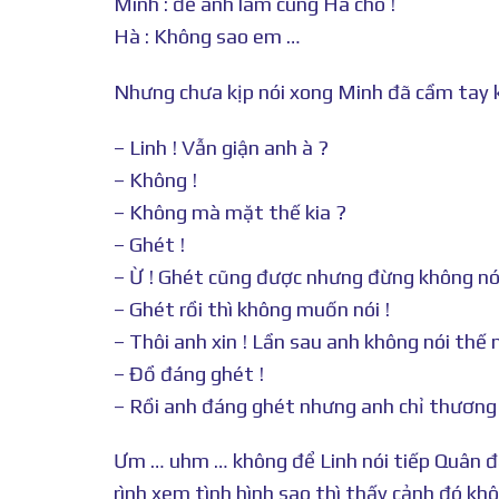
Minh : để anh làm cùng Hà cho !
Hà : Không sao em …
Nhưng chưa kịp nói xong Minh đã cầm tay k
– Linh ! Vẫn giận anh à ?
– Không !
– Không mà mặt thế kia ?
– Ghét !
– Ừ ! Ghét cũng được nhưng đừng không nói 
– Ghét rồi thì không muốn nói !
– Thôi anh xin ! Lần sau anh không nói thế
– Đồ đáng ghét !
– Rồi anh đáng ghét nhưng anh chỉ thương 
Ưm … uhm … không để Linh nói tiếp Quân đặ
rình xem tình hình sao thì thấy cảnh đó khô