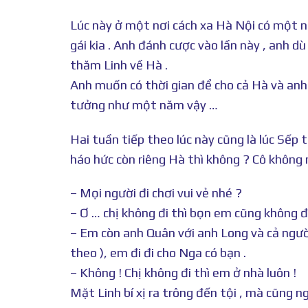
Lúc này ở một nơi cách xa Hà Nội có một n
gái kia . Anh đánh cược vào lần này , anh d
thăm Linh về Hà .
Anh muốn có thời gian để cho cả Hà và anh
tưởng như một năm vậy …
Hai tuần tiếp theo lúc này cũng là lúc Sếp 
háo hức còn riêng Hà thì không ? Cô không m
– Mọi người đi chơi vui vẻ nhé ?
– Ơ … chị không đi thì bọn em cũng không đi
– Em còn anh Quân với anh Long và cả người
theo ), em đi đi cho Nga có bạn .
– Không ! Chị không đi thì em ở nhà luôn !
Mặt Linh bí xị ra trông đến tội , mà cũng n