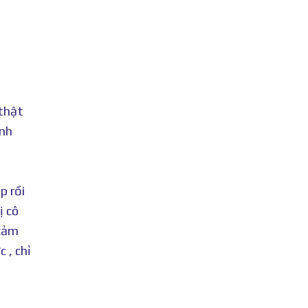
 thật
ình
p rồi
ị cô
 cảm
 , chỉ