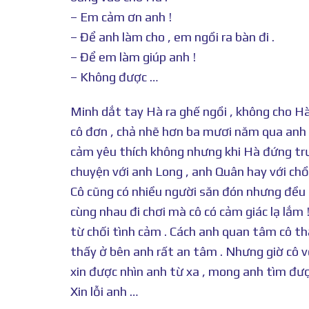
– Em cảm ơn anh !
– Để anh làm cho , em ngồi ra bàn đi .
– Để em làm giúp anh !
– Không được …
Minh dắt tay Hà ra ghế ngồi , không cho H
cô đơn , chả nhẽ hơn ba mươi năm qua anh c
cảm yêu thích không nhưng khi Hà đứng trướ
chuyện với anh Long , anh Quân hay với chồ
Cô cũng có nhiều người săn đón nhưng đều k
cùng nhau đi chơi mà cô có cảm giác lạ lắm 
từ chối tình cảm . Cách anh quan tâm cô t
thấy ở bên anh rất an tâm . Nhưng giờ cô vớ
xin được nhìn anh từ xa , mong anh tìm đư
Xin lỗi anh …