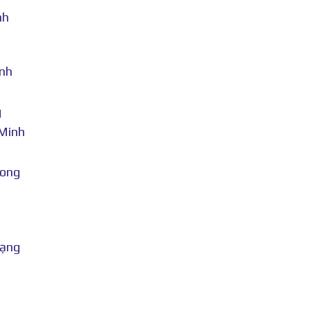
nh
anh
g
 Minh
mong
rạng