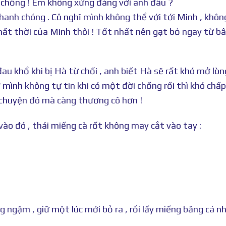
ời chồng ! Em không xứng đáng với anh đâu ?
hanh chóng . Cô nghĩ mình không thể với tới Minh , khôn
nhất thời của Minh thôi ! Tốt nhất nên gạt bỏ ngay từ bâ
au khổ khi bị Hà từ chối , anh biết Hà sẽ rất khó mở lòn
 mình không tự tin khi có một đời chồng rồi thì khó chấ
 chuyện đó mà càng thương cô hơn !
o đó , thái miếng cà rốt không may cắt vào tay :
ngậm , giữ một lúc mới bỏ ra , rồi lấy miếng băng cá n