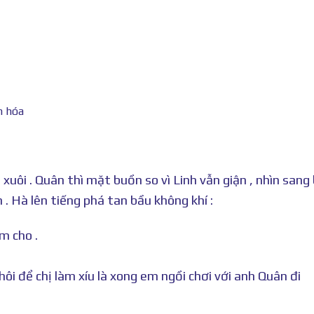
xuôi . Quân thì mặt buồn so vì Linh vẫn giận , nhìn sang
 . Hà lên tiếng phá tan bầu không khí :
m cho .
ôi để chị làm xíu là xong em ngồi chơi với anh Quân đi