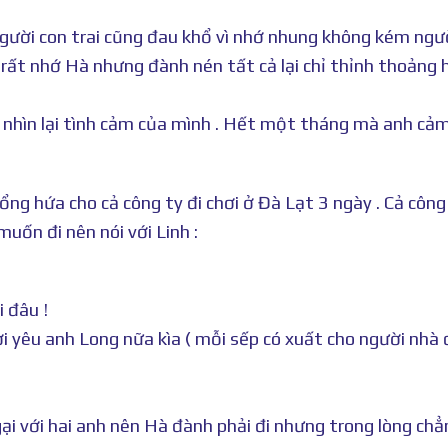
gười con trai cũng đau khổ vì nhớ nhung không kém ngư
ù rất nhớ Hà nhưng đành nén tất cả lại chỉ thỉnh thoảng 
 nhìn lại tình cảm của mình . Hết một tháng mà anh cả
tổng hứa cho cả công ty đi chơi ở Đà Lạt 3 ngày . Cả công
uốn đi nên nói với Linh :
 đâu !
 yêu anh Long nữa kìa ( mỗi sếp có xuất cho người nhà 
gại với hai anh nên Hà đành phải đi nhưng trong lòng chẳ