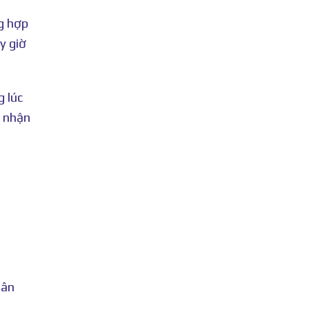
g hợp
y giờ
g lúc
p nhận
hân