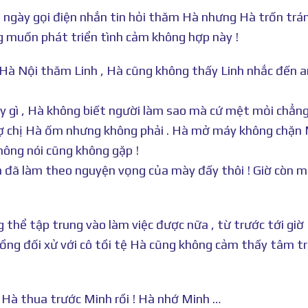
 ngày gọi điện nhắn tin hỏi thăm Hà nhưng Hà trốn trá
ng muốn phát triển tình cảm không hợp này !
 Hà Nội thăm Linh , Hà cũng không thấy Linh nhắc đến 
 gì , Hà không biết người làm sao mà cứ mệt mỏi chẳn
sợ chị Hà ốm nhưng không phải . Hà mở máy không chặn
hông nói cũng không gặp !
 ta đã làm theo nguyện vọng của mày đấy thôi ! Giờ còn 
thể tập trung vào làm việc được nữa , từ trước tới giờ
hồng đối xử với cô tồi tệ Hà cũng không cảm thấy tâm t
! Hà thua trước Minh rồi ! Hà nhớ Minh …