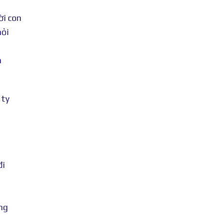
ời con
hỏi
m
 ty
đi
ng