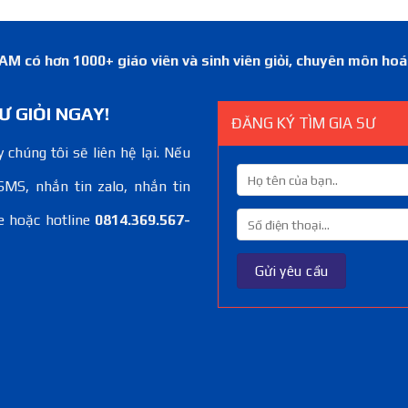
 có hơn 1000+ giáo viên và sinh viên giỏi, chuyên môn ho
Ư GIỎI NGAY!
ĐĂNG KÝ TÌM GIA SƯ
 chúng tôi sẽ liên hệ lại. Nếu
SMS, nhắn tin zalo, nhắn tin
e hoặc hotline
0814.369.567-