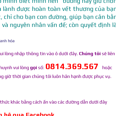
ho mình biết mình nên “buông hay giữ chồ
ữa lành được hoàn toàn vết thương của bạn
, chỉ cho bạn con đường, giúp bạn cân bằ
 và nguyên nhân vấn đề; còn quyết định l
ui lòng nhập thông tin vào ô dưới đây.
Chúng tôi
sẽ liên 
0814.369.567
huynh vui lòng
gọi
số:
hoặc
g giờ thời gian chúng tôi luôn hân hạnh được phục vụ.
h thức khác bằng cách ấn vào các đường dẫn dưới đây
ên hệ qua Facebook