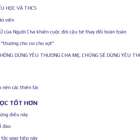
ỂU HỌC VÀ THCS
áo viên
của Người Cha khiến cuộc đời cậu bé thay đổi hoàn toàn
 “thương cho roi cho vọt”
KHÔNG DỪNG YÊU THƯƠNG CHA MẸ, CHÚNG SẼ DỪNG YÊU T
 nên các thiên tài
HỌC TỐT HƠN
hững điều này
ổ đau
tắc giao tiếp này