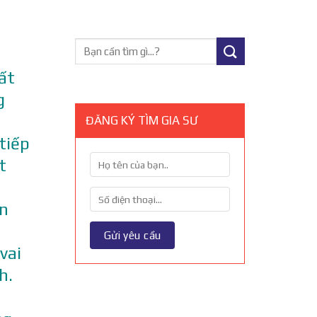
ất
g
ĐĂNG KÝ TÌM GIA SƯ
tiếp
t
ọn
vai
h.