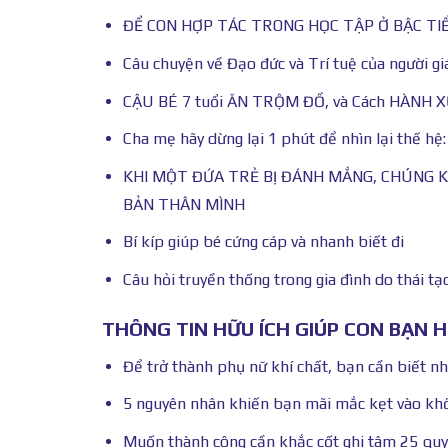
ĐỂ CON HỢP TÁC TRONG HỌC TẬP Ở BẬC TI
Câu chuyện về Đạo đức và Trí tuệ của người gi
CẬU BÉ 7 tuổi ĂN TRỘM ĐỒ, và Cách HÀNH XỬ 
Cha mẹ hãy dừng lại 1 phút để nhìn lại thế hệ:
KHI MỘT ĐỨA TRẺ BỊ ĐÁNH MẮNG, CHÚNG 
BẢN THÂN MÌNH
Bí kíp giúp bé cứng cáp và nhanh biết đi
Câu hỏi truyền thống trong gia đình do thái tạo
THÔNG TIN HỮU ÍCH GIÚP CON BẠN 
Để trở thành phụ nữ khí chất, bạn cần biết n
5 nguyên nhân khiến bạn mãi mắc kẹt vào kh
Muốn thành công cần khắc cốt ghi tâm 25 quy 