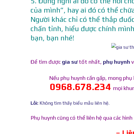
5. Đừng nghĩ ai đó có thể nói c
của mình”, hay ai đó có thể ch
Người khác chỉ có thể thắp đuốc
chấn tỉnh, hiểu được chính mình
bạn, bạn nhé!
Để tìm được
gia sư
tốt nhất,
phụ huynh
v
Nếu phụ huynh cần gấp, mong phụ 
0968.678.234
mọi khun
Lỗi:
Không tìm thấy biểu mẫu liên hệ.
Phụ huynh cũng có thể liên hệ qua các hìn
– Li