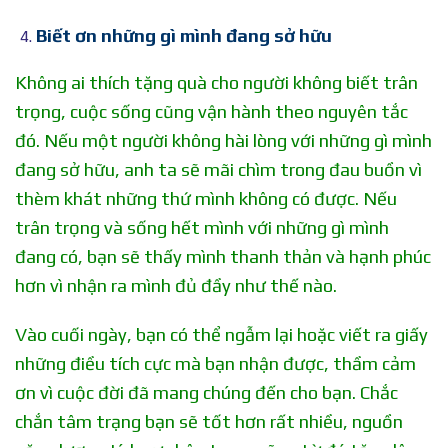
Biết ơn những gì mình đang sở hữu
Không ai thích tặng quà cho người không biết trân
trọng, cuộc sống cũng vận hành theo nguyên tắc
đó. Nếu một người không hài lòng với những gì mình
đang sở hữu, anh ta sẽ mãi chìm trong đau buồn vì
thèm khát những thứ mình không có được. Nếu
trân trọng và sống hết mình với những gì mình
đang có, bạn sẽ thấy mình thanh thản và hạnh phúc
hơn vì nhận ra mình đủ đầy như thế nào.
Vào cuối ngày, bạn có thể ngẫm lại hoặc viết ra giấy
những điều tích cực mà bạn nhận được, thầm cảm
ơn vì cuộc đời đã mang chúng đến cho bạn. Chắc
chắn tâm trạng bạn sẽ tốt hơn rất nhiều, nguồn