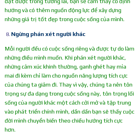
đạt được trong tương lai, bạn sẽ cảm thấy có định
hướng và có thêm nguồn động lực để xây dựng
những giá trị tốt đẹp trong cuộc sống của mình.
Ngừng phán xét người khác
Mỗi người đều có cuộc sống riêng và được tự do làm
những điều mình muốn. Khi phán xét người khác,
những cảm xúc khinh thường, ganh ghét hay mỉa
mai đi kèm chỉ làm cho nguồn năng lượng tích cực
của chúng ta giảm đi. Thay vì vậy, chúng ta nên tôn
trọng sự đa dạng trong cuộc sống này, tôn trọng lối
sống của người khác một cách cởi mở và tập trung
vào phát triển chính mình, dần dần bạn sẽ thấy cuộc
đời mình chuyển biến theo chiều hướng tích cực
hơn.