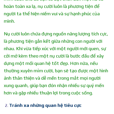
hoàn toàn xa lạ, nụ cười luôn là phương tiện để
người ta thể hiện niềm vui và sự hạnh phúc của
mình.
Nụ cười luôn chứa đựng nguồn năng lượng tích cực,
là phương tiện gắn kết giữa những con người với
nhau. Khi vừa tiếp xúc với một người mới quen, sự
cởi mở kèm theo một nụ cười là bước đầu để xây
dựng một mối quan hệ tốt đẹp. Hơn nữa, nếu
thường xuyên mỉm cười, bạn sẽ tạo được một hình
ảnh thân thiện và dễ mến trong mắt mọi người
xung quanh, giúp bạn đón nhận nhiều sự quý mến
hơn và gặp nhiều thuận lợi trong cuộc sống.
Tránh xa những quan hệ tiêu cực