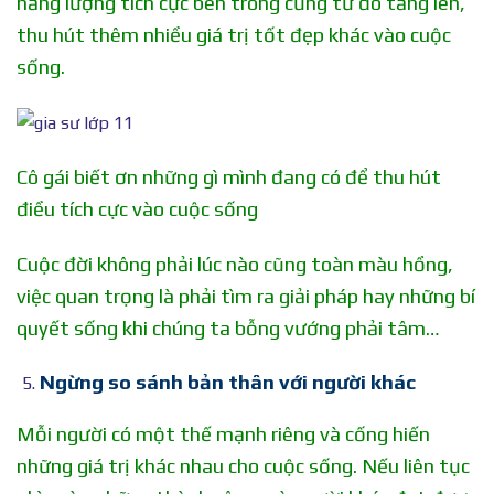
năng lượng tích cực bên trong cũng từ đó tăng lên,
thu hút thêm nhiều giá trị tốt đẹp khác vào cuộc
sống.
Cô gái biết ơn những gì mình đang có để thu hút
điều tích cực vào cuộc sống
Cuộc đời không phải lúc nào cũng toàn màu hồng,
việc quan trọng là phải tìm ra giải pháp hay những bí
quyết sống khi chúng ta bỗng vướng phải tâm…
Ngừng so sánh bản thân với người khác
Mỗi người có một thế mạnh riêng và cống hiến
những giá trị khác nhau cho cuộc sống. Nếu liên tục