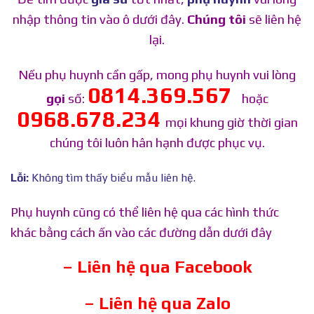
nhập thông tin vào ô dưới đây.
Chúng tôi
sẽ liên hệ
lại.
Nếu phụ huynh cần gấp, mong phụ huynh vui lòng
0814.369.567
gọi
số:
hoặc
0968.678.234
mọi khung giờ thời gian
chúng tôi luôn hân hạnh được phục vụ.
Lỗi:
Không tìm thấy biểu mẫu liên hệ.
Phụ huynh cũng có thể liên hệ qua các hình thức
khác bằng cách ấn vào các đường dẫn dưới đây
– Liên hệ qua Facebook
– Liên hệ qua Zalo