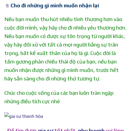
Cho đi những gì mình muốn nhận lại
Nếu bạn muốn thu hút nhiều tình thương hơn vào
cuộc đời mình, vậy hãy cho đi nhiều yêu thương hơn.
Nếu bạn muốn có được sự tôn trọng từ người khác,
vậy hãy đối xử với tất cả mọi người bằng sự trân
trọng, bất kể xuất thân của họ là gì. Cuộc đời là
tấm gương phản chiếu thái độ của bạn, nếu bạn
muốn nhận được những gì mình muốn, trước hết
hãy sẵn sàng cho đi những thứ tương tự.
Chúc cho cuộc sống của các bạn luôn tràn ngập
những điều tích cực nhé
Để tìm được
gia sư
tốt nhất,
phụ huynh
vui lòng