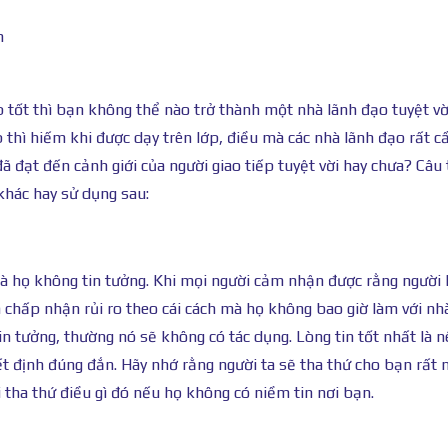
n
 tốt thì bạn không thể nào trở thành một nhà lãnh đạo tuyệt vờ
 thì hiếm khi được dạy trên lớp, điều mà các nhà lãnh đạo rất c
đạt đến cảnh giới của người giao tiếp tuyệt vời hay chưa? Câu t
khác hay sử dụng sau:
à họ không tin tưởng. Khi mọi người cảm nhận được rằng người 
à chấp nhận rủi ro theo cái cách mà họ không bao giờ làm với nh
tin tưởng, thường nó sẽ không có tác dụng. Lòng tin tốt nhất là 
t định đúng đắn. Hãy nhớ rằng người ta sẽ tha thứ cho bạn rất 
 tha thứ điều gì đó nếu họ không có niềm tin nơi bạn.