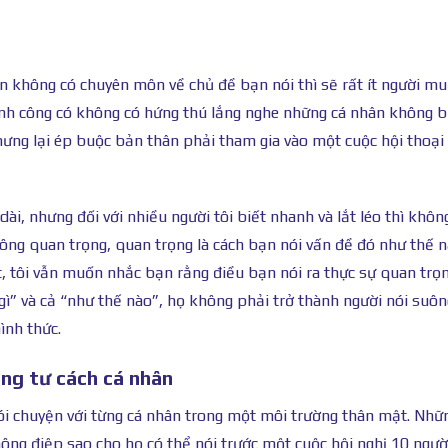
ạn không có chuyên môn về chủ đề bạn nói thì sẽ rất ít người m
ành công có không có hứng thú lắng nghe những cá nhân không b
nhưng lại ép buộc bản thân phải tham gia vào một cuộc hội thoại
dài, nhưng đối với nhiều người tôi biết nhanh và lắt léo thì khô
không quan trọng, quan trọng là cách bạn nói vấn đề đó như thế n
t, tôi vẫn muốn nhắc bạn rằng điều bạn nói ra thực sự quan trọn
i gì” và cả “như thế nào”, họ không phải trở thành người nói suôn
ình thức.
ng tư cách cá nhân
ói chuyện với từng cá nhân trong một môi trường thân mật. Nhữ
hông điệp sao cho họ có thể nói trước một cuộc hội nghị 10 ngườ