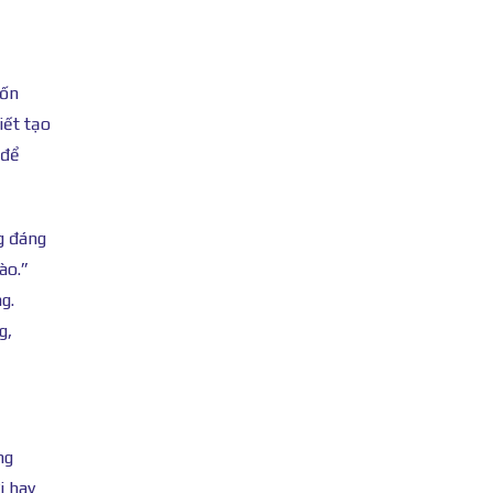
uốn
iết tạo
 để
ng đáng
ào.”
g.
g,
ng
i hay