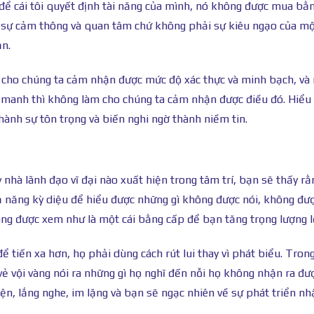
để cái tôi quyết định tài năng của mình, nó không được mua bằn
i sự cảm thông và quan tâm chứ không phải sự kiêu ngạo của m
ạn.
 cho chúng ta cảm nhận được mức độ xác thực và minh bạch, và
g manh thì không làm cho chúng ta cảm nhận được điều đó. Hiểu
hành sự tôn trọng và biến nghi ngờ thành niềm tin.
 nhà lãnh đạo vĩ đại nào xuất hiện trong tâm trí, bạn sẽ thấy rằ
hả năng kỳ diệu để hiểu được những gì không được nói, không đư
g được xem như là một cái bằng cấp để bạn tăng trọng lượng lờ
ể tiến xa hơn, họ phải dùng cách rút lui thay vì phát biểu. Trong
 vẻ vội vàng nói ra những gì họ nghĩ đến nỗi họ không nhận ra đư
iện, lắng nghe, im lặng và bạn sẽ ngạc nhiên về sự phát triển nh