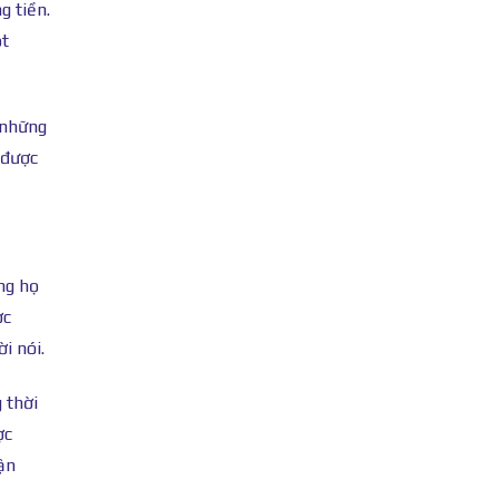
g tiền.
ột
 những
 được
ng họ
ợc
i nói.
 thời
ợc
ận