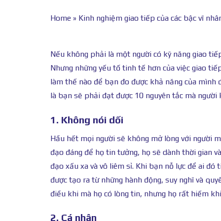
Home
»
Kinh nghiệm giao tiếp của các bậc vĩ nhâ
Nếu không phải là một người có kỹ năng giao tiếp
Nhưng những yếu tố tinh tế hơn của việc giao tiếp
làm thế nào để bạn đo được khả năng của mình đã 
là bạn sẽ phải đạt được 10 nguyên tắc mà người 
1. Không nói dối
Hầu hết mọi người sẽ không mở lòng với người m
đạo đáng để họ tin tưởng, họ sẽ dành thời gian v
đạo xấu xa và vô liêm sỉ. Khi bạn nỗ lực để ai đó 
được tạo ra từ những hành động, suy nghĩ và quyế
điều khi mà họ có lòng tin, nhưng họ rất hiếm khi
2. Cá nhân