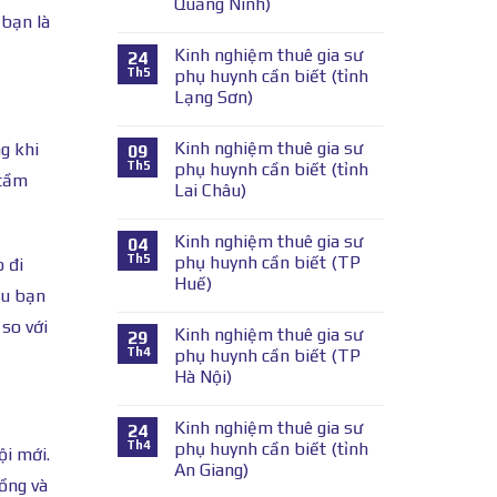
Quảng Ninh)
 bạn là
Kinh nghiệm thuê gia sư
24
Th5
phụ huynh cần biết (tỉnh
Lạng Sơn)
Kinh nghiệm thuê gia sư
g khi
09
Th5
phụ huynh cần biết (tỉnh
 tầm
Lai Châu)
Kinh nghiệm thuê gia sư
04
Th5
phụ huynh cần biết (TP
 đi
Huế)
ếu bạn
so với
Kinh nghiệm thuê gia sư
29
Th4
phụ huynh cần biết (TP
Hà Nội)
Kinh nghiệm thuê gia sư
24
Th4
phụ huynh cần biết (tỉnh
ội mới.
An Giang)
ồng và