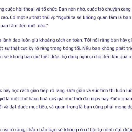
g cuộc hội thoại về tổ chức. Bạn nên nhớ, cuộc trò chuyện càng 
 cao. Có một sự thật thú vị: “Người ta sẽ không quan tâm là bạn
 quan tâm đến mức nào.”
à lãnh đạo luôn giữ khoảng cách an toàn. Tôi nói rằng bạn hãy g
sự thật cực kỳ rõ ràng trong bóng tối. Nếu bạn không phát tr
ạn sẽ không bao giờ biết được họ đang nghĩ gì cho đến khi quá 
hãy học cách giao tiếp rõ ràng. Đơn giản và súc tích thì luôn lu
giờ là một thứ hàng hoá quý giá như thời đại ngày nay. Điều quan
ổi và đạt được mục tiêu, và quan trọng là bạn cũng phải mong đợ
ọn và rõ ràng, chắc chắn bạn sẽ không có cơ hội tự mình đạt đượ