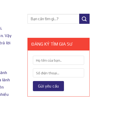
i.
ần. Vậy
rả lời
ĐĂNG KÝ TÌM GIA SƯ
lãnh
à lãnh
nên
nhiều