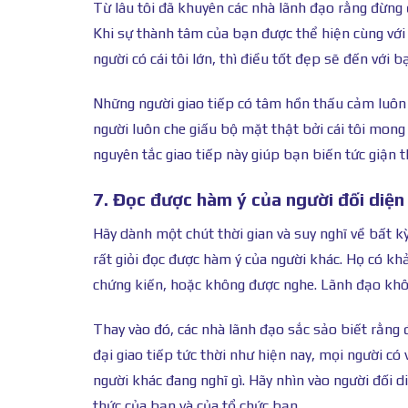
Từ lâu tôi đã khuyên các nhà lãnh đạo rằng đừng 
Khi sự thành tâm của bạn được thể hiện cùng vớ
người có cái tôi lớn, thì điều tốt đẹp sẽ đến với b
Những người giao tiếp có tâm hồn thấu cảm luôn
người luôn che giấu bộ mặt thật bởi cái tôi mon
nguyên tắc giao tiếp này giúp bạn biến tức giận t
7. Đọc được hàm ý của người đối diện
Hãy dành một chút thời gian và suy nghĩ về bất kỳ
rất giỏi đọc được hàm ý của người khác. Họ có k
chứng kiến, hoặc không được nghe. Lãnh đạo khôn
Thay vào đó, các nhà lãnh đạo sắc sảo biết rằng đ
đại giao tiếp tức thời như hiện nay, mọi người có
người khác đang nghĩ gì. Hãy nhìn vào người đối d
thức của bạn và của tổ chức bạn.