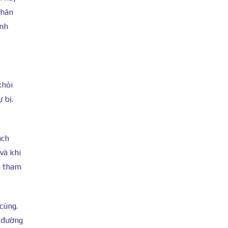
nhân
ành
khỏi
 bị.
ách
và khi
n tham
cùng.
ở đường