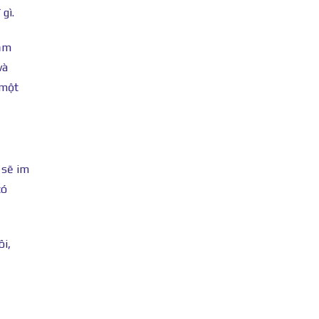
gì.
cảm
và
 một
 sẽ im
có
ôi,