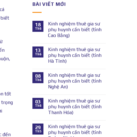
BÀI VIẾT MỚI
cá
 biết
Kinh nghiệm thuê gia sư
18
Th6
phụ huynh cần biết (tỉnh
Cao Bằng)
iữ
Kinh nghiệm thuê gia sư
iển
13
Th6
phụ huynh cần biết (tỉnh
muộn,
Hà Tĩnh)
Kinh nghiệm thuê gia sư
08
Th6
phụ huynh cần biết (tỉnh
Nghệ An)
ôn tốt
Kinh nghiệm thuê gia sư
03
 trọng
Th6
phụ huynh cần biết (tỉnh
i
Thanh Hóa)
Kinh nghiệm thuê gia sư
29
Th5
phụ huynh cần biết (tỉnh
c đến