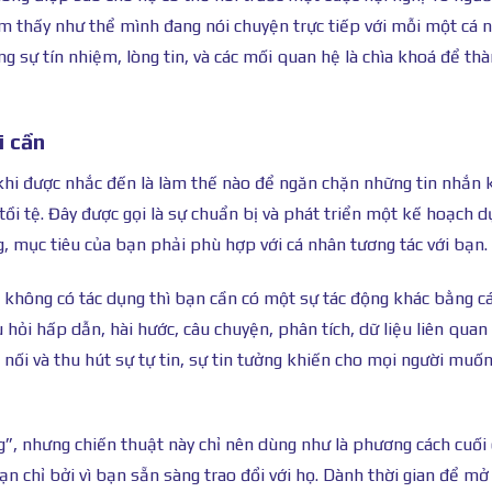
m thấy như thể mình đang nói chuyện trực tiếp với mỗi một cá 
ng sự tín nhiệm, lòng tin, và các mối quan hệ là chìa khoá để th
i cần
 khi được nhắc đến là làm thế nào để ngăn chặn những tin nhắn 
 tồi tệ. Đây được gọi là sự chuẩn bị và phát triển một kế hoạch dự
, mục tiêu của bạn phải phù hợp với cá nhân tương tác với bạn.
không có tác dụng thì bạn cần có một sự tác động khác bằng c
hỏi hấp dẫn, hài hước, câu chuyện, phân tích, dữ liệu liên quan 
nối và thu hút sự tự tin, sự tin tưởng khiến cho mọi người muố
ng”, nhưng chiến thuật này chỉ nên dùng như là phương cách cuối 
ạn chỉ bởi vì bạn sẵn sàng trao đổi với họ. Dành thời gian để m