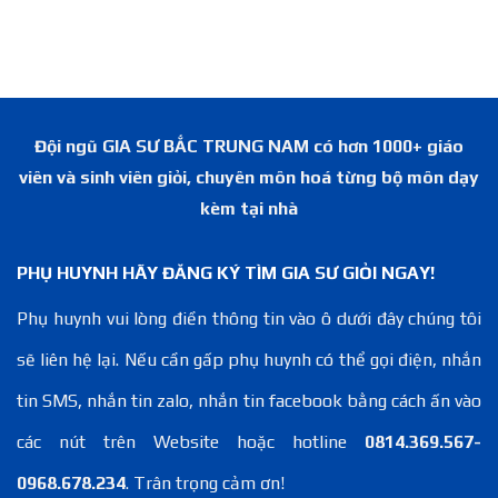
Đội ngũ GIA SƯ BẮC TRUNG NAM có hơn 1000+ giáo
viên và sinh viên giỏi, chuyên môn hoá từng bộ môn dạy
kèm tại nhà
PHỤ HUYNH HÃY ĐĂNG KÝ TÌM GIA SƯ GIỎI NGAY!
Phụ huynh vui lòng điền thông tin vào ô dưới đây chúng tôi
sẽ liên hệ lại. Nếu cần gấp phụ huynh có thể gọi điện, nhắn
tin SMS, nhắn tin zalo, nhắn tin facebook bằng cách ấn vào
các nút trên Website hoặc hotline
0814.369.567-
0968.678.234
. Trân trọng cảm ơn!