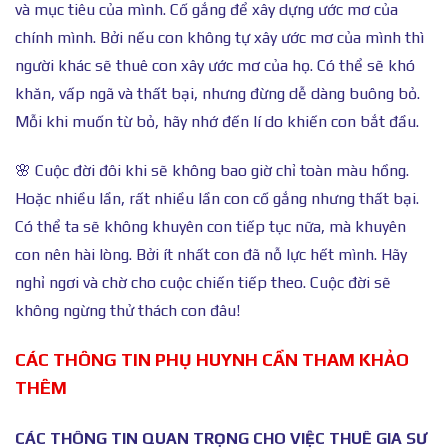
và mục tiêu của mình. Cố gắng để xây dựng ước mơ của
chính mình. Bởi nếu con không tự xây ước mơ của mình thì
người khác sẽ thuê con xây ước mơ của họ. Có thể sẽ khó
khăn, vấp ngã và thất bại, nhưng đừng dễ dàng buông bỏ.
Mỗi khi muốn từ bỏ, hãy nhớ đến lí do khiến con bắt đầu.
🌸 Cuộc đời đôi khi sẽ không bao giờ chỉ toàn màu hồng.
Hoặc nhiều lần, rất nhiều lần con cố gắng nhưng thất bại.
Có thể ta sẽ không khuyên con tiếp tục nữa, mà khuyên
con nên hài lòng. Bởi ít nhất con đã nỗ lực hết mình. Hãy
nghỉ ngơi và chờ cho cuộc chiến tiếp theo. Cuộc đời sẽ
không ngừng thử thách con đâu!
CÁC THÔNG TIN PHỤ HUYNH CẦN THAM KHẢO
THÊM
CÁC THÔNG TIN QUAN TRỌNG CHO VIỆC THUÊ GIA SƯ