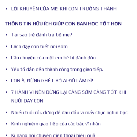
LỜI KHUYÊN CỦA MẸ: KHI CON TRƯỞNG THÀNH
THÔNG TIN HỮU ÍCH GIÚP CON BẠN HỌC TỐT HƠN
Tại sao trẻ đánh trả bố mẹ?
Cách dạy con biết nói sớm
Câu chuyện của một em bé bị đánh đòn
Yếu tố dẫn đến thành công trong giao tiếp.
CON À, ĐỪNG GHÉT BỎ AI ĐÓ LÀM GÌ!
7 HÀNH VI NÊN DỪNG LẠI CÀNG SỚM CÀNG TỐT KHI
NUÔI DẠY CON
Nhiều tuổi rồi, đừng để đau đầu vì mấy chục nghìn bạc
Kinh nghiệm giao tiếp của các bậc vĩ nhân
Kĩ năng nói chuyện điện thoại hiệu quả