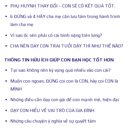
PHỤ HUYNH THAY ĐỔI – CON SẼ CÓ KẾT QUẢ TỐT.
6 ĐỪNG và 4 HÃY cha mẹ cần lưu tâm trong hành trình
làm cha mẹ
Vì sao ốc sên phải có cái bình nặng trên lưng?
CHA NÊN DẠY CON TRAI TUỔI DẬY THÌ NHƯ THẾ NÀO?
THÔNG TIN HỮU ÍCH GIÚP CON BẠN HỌC TỐT HƠN
Tại sao không nên kỳ vọng quá nhiều vào con cái?
Muốn con ngoan, ĐỪNG coi con là CON, hãy coi CON là
MÌNH
Những điều cần dạy con gái để con mạnh mẽ, hiện đại
DẠY CON HIỂU VỀ VAI TRÒ CỦA GIA ĐÌNH
Những câu chuyện ý nghĩa về sự quyết tâm