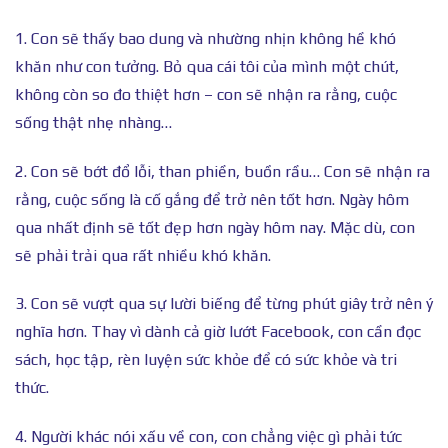
1. Con sẽ thấy bao dung và nhường nhịn không hề khó
khăn như con tưởng. Bỏ qua cái tôi của mình một chút,
không còn so đo thiệt hơn – con sẽ nhận ra rằng, cuộc
sống thật nhẹ nhàng…
2. Con sẽ bớt đổ lỗi, than phiền, buồn rầu… Con sẽ nhận ra
rằng, cuộc sống là cố gắng để trở nên tốt hơn. Ngày hôm
qua nhất định sẽ tốt đẹp hơn ngày hôm nay. Mặc dù, con
sẽ phải trải qua rất nhiều khó khăn.
3. Con sẽ vượt qua sự lười biếng để từng phút giây trở nên ý
nghĩa hơn. Thay vì dành cả giờ lướt Facebook, con cần đọc
sách, học tập, rèn luyện sức khỏe để có sức khỏe và tri
thức.
4. Người khác nói xấu về con, con chẳng việc gì phải tức