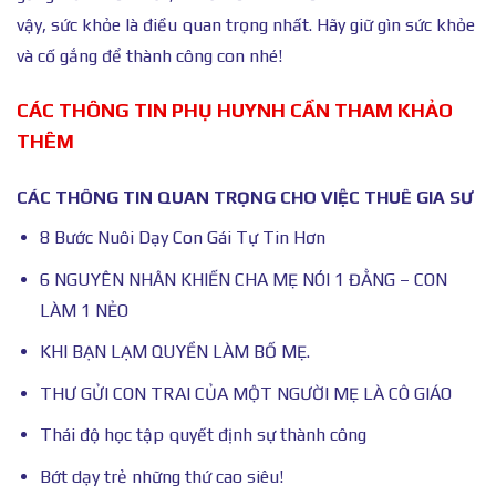
vậy, sức khỏe là điều quan trọng nhất. Hãy giữ gìn sức khỏe
và cố gắng để thành công con nhé!
CÁC THÔNG TIN PHỤ HUYNH CẦN THAM KHẢO
THÊM
CÁC THÔNG TIN QUAN TRỌNG CHO VIỆC THUÊ GIA SƯ
8 Bước Nuôi Dạy Con Gái Tự Tin Hơn
6 NGUYÊN NHÂN KHIẾN CHA MẸ NÓI 1 ĐẰNG – CON
LÀM 1 NẺO
KHI BẠN LẠM QUYỀN LÀM BỐ MẸ.
THƯ GỬI CON TRAI CỦA MỘT NGƯỜI MẸ LÀ CÔ GIÁO
Thái độ học tập quyết định sự thành công
Bớt dạy trẻ những thứ cao siêu!