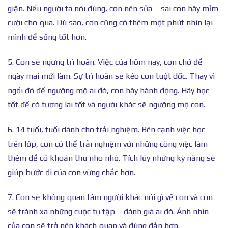
giận. Nếu người ta nói đúng, con nên sửa – sai con hãy mỉm
cười cho qua. Dù sao, con cũng có thêm một phút nhìn lại
mình để sống tốt hơn.
5. Con sẽ ngưng trì hoãn. Việc của hôm nay, con chớ để
ngày mai mới làm. Sự trì hoãn sẽ kéo con tuột dốc. Thay vì
ngồi đó để ngưỡng mộ ai đó, con hãy hành động. Hãy học
tốt để có tương lai tốt và người khác sẽ ngưỡng mộ con.
6. 14 tuổi, tuổi dành cho trải nghiệm. Bên cạnh việc học
trên lớp, con có thể trải nghiệm với những công việc làm
thêm để có khoản thu nho nhỏ. Tích lũy những kỹ năng sẽ
giúp bước đi của con vững chắc hơn.
7. Con sẽ không quan tâm người khác nói gì về con và con
sẽ tránh xa những cuộc tụ tập – đánh giá ai đó. Ánh nhìn
của con sẽ trở nên khách quan và đúng đắn hơn.