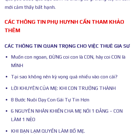
mới cảm thấy bất hạnh.
CÁC THÔNG TIN PHỤ HUYNH CẦN THAM KHẢO
THÊM
CÁC THÔNG TIN QUAN TRỌNG CHO VIỆC THUÊ GIA SƯ
Muốn con ngoan, ĐỪNG coi con là CON, hãy coi CON là
MÌNH
Tại sao không nên kỳ vọng quá nhiều vào con cái?
LỜI KHUYÊN CỦA MẸ: KHI CON TRƯỞNG THÀNH
8 Bước Nuôi Dạy Con Gái Tự Tin Hơn
6 NGUYÊN NHÂN KHIẾN CHA MẸ NÓI 1 ĐẰNG – CON
LÀM 1 NẺO
KHI BẠN LẠM QUYỀN LÀM BỐ MẸ.