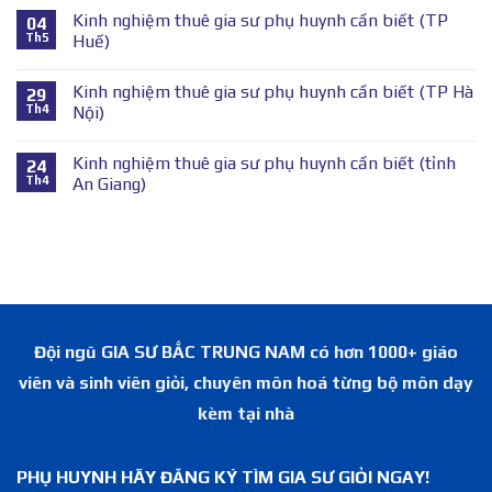
Kinh nghiệm thuê gia sư phụ huynh cần biết (TP
04
Th5
Huế)
Kinh nghiệm thuê gia sư phụ huynh cần biết (TP Hà
29
Th4
Nội)
Kinh nghiệm thuê gia sư phụ huynh cần biết (tỉnh
24
Th4
An Giang)
Đội ngũ GIA SƯ BẮC TRUNG NAM có hơn 1000+ giáo
viên và sinh viên giỏi, chuyên môn hoá từng bộ môn dạy
kèm tại nhà
PHỤ HUYNH HÃY ĐĂNG KÝ TÌM GIA SƯ GIỎI NGAY!