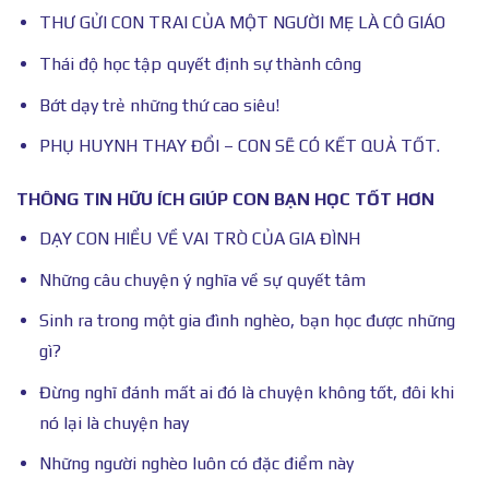
THƯ GỬI CON TRAI CỦA MỘT NGƯỜI MẸ LÀ CÔ GIÁO
Thái độ học tập quyết định sự thành công
Bớt dạy trẻ những thứ cao siêu!
PHỤ HUYNH THAY ĐỔI – CON SẼ CÓ KẾT QUẢ TỐT.
THÔNG TIN HỮU ÍCH GIÚP CON BẠN HỌC TỐT HƠN
DẠY CON HIỂU VỀ VAI TRÒ CỦA GIA ĐÌNH
Những câu chuyện ý nghĩa về sự quyết tâm
Sinh ra trong một gia đình nghèo, bạn học được những
gì?
Đừng nghĩ đánh mất ai đó là chuyện không tốt, đôi khi
nó lại là chuyện hay
Những người nghèo luôn có đặc điểm này